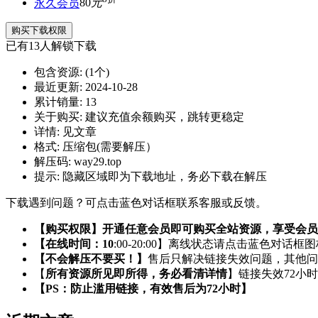
永久会员
80
元
购买下载权限
已有
13
人解锁下载
包含资源:
(1个)
最近更新:
2024-10-28
累计销量:
13
关于购买:
建议充值余额购买，跳转更稳定
详情:
见文章
格式:
压缩包(需要解压）
解压码:
way29.top
提示:
隐藏区域即为下载地址，务必下载在解压
下载遇到问题？可点击蓝色对话框联系客服或反馈。
【购买权限】开通任意会员即可购买全站资源，享受会员
【在线时间：10
:00-20:00】离线状态请点击蓝色对话框
【不会解压不要买！】
售后只解决链接失效问题，其他问
【
所有资源所见即所得，务必看清详情
】链接失效72小
【PS：防止滥用链接，有效售后为72小时】