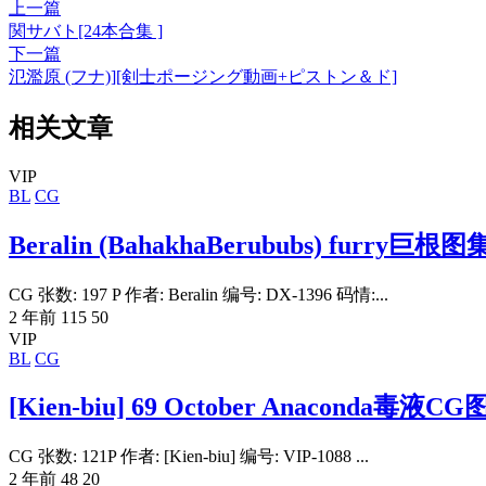
上一篇
関サバト[24本合集 ]
下一篇
氾濫原 (フナ)][剣士ポージング動画+ピストン＆ド]
相关文章
VIP
BL
CG
Beralin (BahakhaBerububs) furry巨根图
CG 张数: 197 P 作者: Beralin 编号: DX-1396 码情:...
2 年前
115
50
VIP
BL
CG
[Kien-biu] 69 October Anaconda毒液C
CG 张数: 121P 作者: [Kien-biu] 编号: VIP-1088 ...
2 年前
48
20