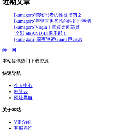
近期文章
[kumagoro]隠密忍者の性技指南２
[kumagoro]年轻直男爸爸的性処理事情
[kumagoro]Virgin！童貞柔道部員
全彩[all(AND)]JJ俱乐部！
[kumagoro] 深夜巡逻Guard 巨GEN
蝉一网
本站提供热门下载资源
快速导航
个人中心
标签云
网址导航
关于本站
VIP介绍
客服咨询