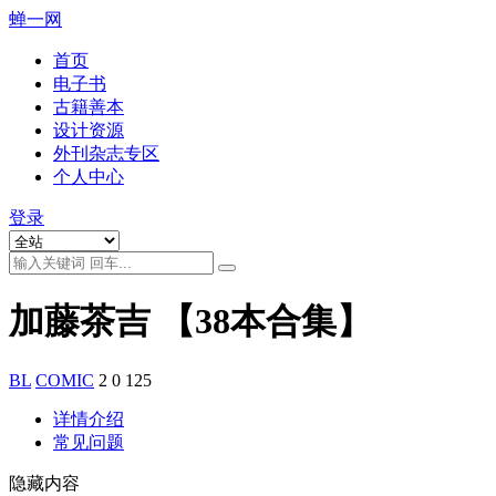
蝉一网
首页
电子书
古籍善本
设计资源
外刊杂志专区
个人中心
登录
加藤茶吉 【38本合集】
BL
COMIC
2
0
125
详情介绍
常见问题
隐藏内容