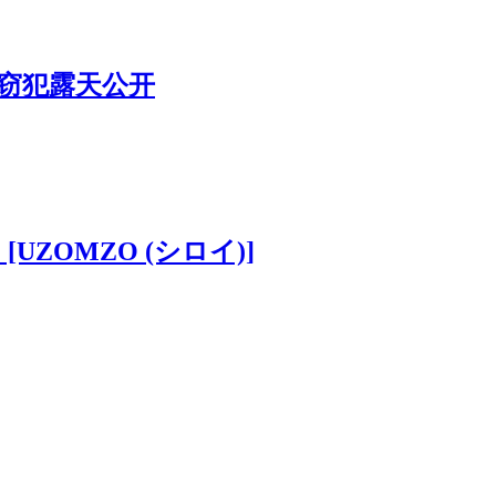
盗窃犯露天公开
UZOMZO (シロイ)]