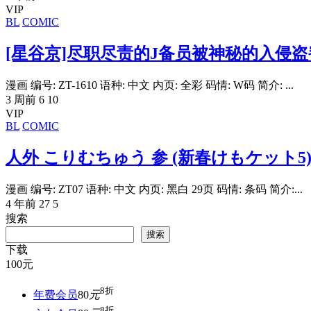
VIP
BL
COMIC
[星谷京]尽职尽责的J备员被神秘的入侵
漫画 编号: ZT-1610 语种: 中文 内页: 全彩 码情: W码 简介: ...
3 周前
6
10
VIP
BL
COMIC
人外 こりむちゅう 参 (新春けもケット5) [
漫画 编号: ZT07 语种: 中文 内页: 黑白 29页 码情: 条码 简介:...
4 年前
27
5
搜索
搜索
下载
100
元
8折
年费会员
80
元
8折