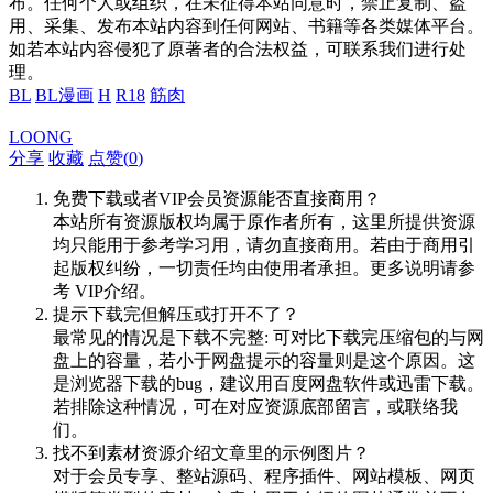
布。任何个人或组织，在未征得本站同意时，禁止复制、盗
用、采集、发布本站内容到任何网站、书籍等各类媒体平台。
如若本站内容侵犯了原著者的合法权益，可联系我们进行处
理。
BL
BL漫画
H
R18
筋肉
LOONG
分享
收藏
点赞(
0
)
免费下载或者VIP会员资源能否直接商用？
本站所有资源版权均属于原作者所有，这里所提供资源
均只能用于参考学习用，请勿直接商用。若由于商用引
起版权纠纷，一切责任均由使用者承担。更多说明请参
考 VIP介绍。
提示下载完但解压或打开不了？
最常见的情况是下载不完整: 可对比下载完压缩包的与网
盘上的容量，若小于网盘提示的容量则是这个原因。这
是浏览器下载的bug，建议用百度网盘软件或迅雷下载。
若排除这种情况，可在对应资源底部留言，或联络我
们。
找不到素材资源介绍文章里的示例图片？
对于会员专享、整站源码、程序插件、网站模板、网页