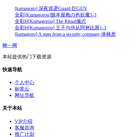
[kumagoro] 深夜巡逻Guard 巨GEN
全彩[Kumagorou]旗本屋敷の色欲魔1-3
全彩H[Kumagorou] The Ritual儀式
全彩H[Kumagorou] 王子与侍从阿努比斯1-3
[kumagoro] A man from a security company 体格差
蝉一网
本站提供热门下载资源
快速导航
个人中心
标签云
网址导航
关于本站
VIP介绍
客服咨询
推广计划