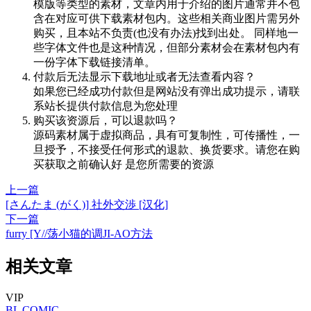
模版等类型的素材，文章内用于介绍的图片通常并不包
含在对应可供下载素材包内。这些相关商业图片需另外
购买，且本站不负责(也没有办法)找到出处。 同样地一
些字体文件也是这种情况，但部分素材会在素材包内有
一份字体下载链接清单。
付款后无法显示下载地址或者无法查看内容？
如果您已经成功付款但是网站没有弹出成功提示，请联
系站长提供付款信息为您处理
购买该资源后，可以退款吗？
源码素材属于虚拟商品，具有可复制性，可传播性，一
旦授予，不接受任何形式的退款、换货要求。请您在购
买获取之前确认好 是您所需要的资源
上一篇
[さんたま (がく)] 社外交渉 [汉化]
下一篇
furry [Y//荡小猫的调JI-AO方法
相关文章
VIP
BL
COMIC