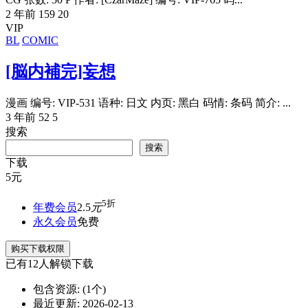
2 年前
159
20
VIP
BL
COMIC
[脳内補完]妄想
漫画 编号: VIP-531 语种: 日文 内页: 黑白 码情: 条码 简介: ...
3 年前
52
5
搜索
搜索
下载
5
元
5折
年费会员
2.5
元
永久会员
免费
购买下载权限
已有
12
人解锁下载
包含资源:
(1个)
最近更新:
2026-02-13