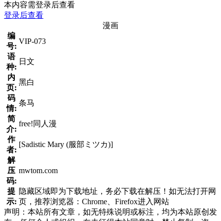
本内容需登录后查看
登录后查看
漫画
编
VIP-073
号:
语
日文
种:
内
黑白
页:
码
条马
情:
简
free!同人漫
介:
作
[Sadistic Mary (服部ミツカ)]
者:
解
压
mwtom.com
码:
提
隐藏区域即为下载地址，务必下载在解压！如无法打开网
示:
页，推荐浏览器：Chrome、Firefox进入网站
声明：本站所有文章，如无特殊说明或标注，均为本站原创发