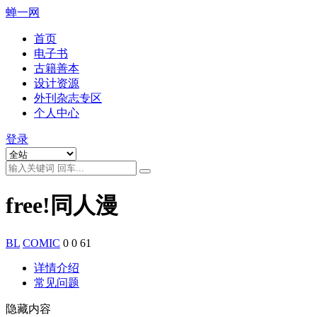
蝉一网
首页
电子书
古籍善本
设计资源
外刊杂志专区
个人中心
登录
free!同人漫
BL
COMIC
0
0
61
详情介绍
常见问题
隐藏内容