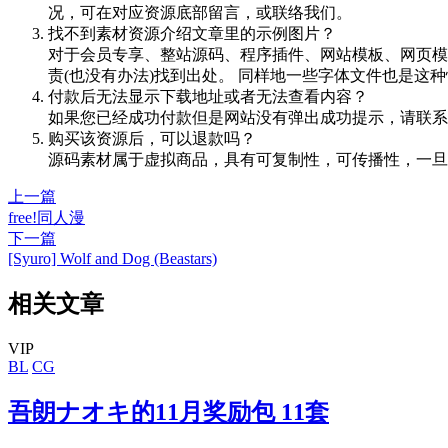
况，可在对应资源底部留言，或联络我们。
找不到素材资源介绍文章里的示例图片？
对于会员专享、整站源码、程序插件、网站模板、网页模
责(也没有办法)找到出处。 同样地一些字体文件也是这
付款后无法显示下载地址或者无法查看内容？
如果您已经成功付款但是网站没有弹出成功提示，请联系
购买该资源后，可以退款吗？
源码素材属于虚拟商品，具有可复制性，可传播性，一旦
上一篇
free!同人漫
下一篇
[Syuro] Wolf and Dog (Beastars)
相关文章
VIP
BL
CG
吾朗ナオキ的11月奖励包 11套