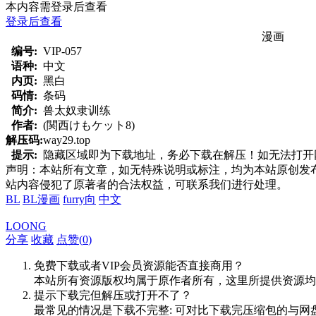
本内容需登录后查看
登录后查看
漫画
编号:
VIP-057
语种:
中文
内页:
黑白
码情:
条码
简介:
兽太奴隶训练
作者:
(関西けもケット8)
解压码:
way29.top
提示:
隐藏区域即为下载地址，务必下载在解压！如无法打开网页，
声明：本站所有文章，如无特殊说明或标注，均为本站原创发
站内容侵犯了原著者的合法权益，可联系我们进行处理。
BL
BL漫画
furry向
中文
LOONG
分享
收藏
点赞(
0
)
免费下载或者VIP会员资源能否直接商用？
本站所有资源版权均属于原作者所有，这里所提供资源均
提示下载完但解压或打开不了？
最常见的情况是下载不完整: 可对比下载完压缩包的与网