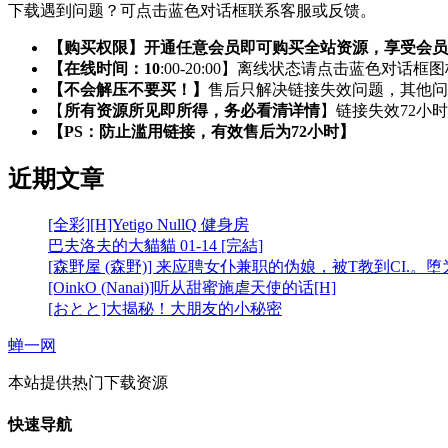
下载遇到问题？可点击蓝色对话框联系客服或反馈。
【购买权限】开通任意会员即可购买全站资源，享受会员
【在线时间：10
:00-20:00】离线状态请点击蓝色对话框
【不会解压不要买！】
售后只解决链接失效问题，其他问
【
所有资源所见即所得，务必看清详情
】链接失效72小
【PS：防止滥用链接，有效售后为72小时】
近期文章
[全彩][H]Yetigo NullQ 健身房
巴夫洛夫的大貓貓 01-14 [完結]
[森野屋 (森野)] 来应聘女仆兼职的伪娘，被T教到CI.。
[OinkO (Nanai)]听从甜蜜施虐天使的话[H]
[おとと]大揭秘！大朋友的小秘密
蝉一网
本站提供热门下载资源
快速导航