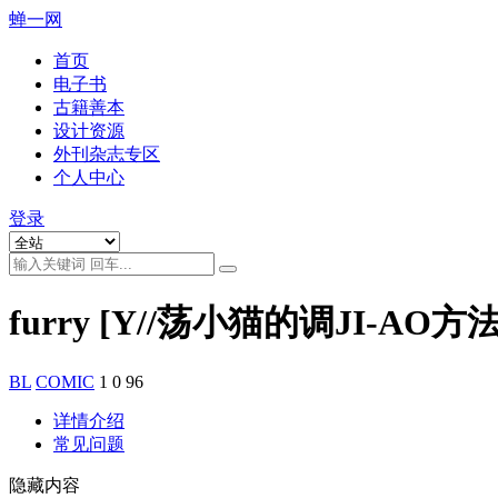
蝉一网
首页
电子书
古籍善本
设计资源
外刊杂志专区
个人中心
登录
furry [Y//荡小猫的调JI-AO方
BL
COMIC
1
0
96
详情介绍
常见问题
隐藏内容