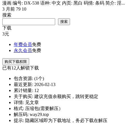
漫画 编号: DX-538 语种: 中文 内页: 黑白 码情: 条码 简介: 淫...
3 月前
79
10
搜索
搜索
下载
3
元
年费会员
免费
永久会员
免费
购买下载权限
已有
12
人解锁下载
包含资源:
(1个)
最近更新:
2026-02-13
累计销量:
12
关于购买:
建议充值余额购买，跳转更稳定
详情:
见文章
格式:
压缩包(需要解压）
解压码:
way29.top
提示:
隐藏区域即为下载地址，务必下载在解压