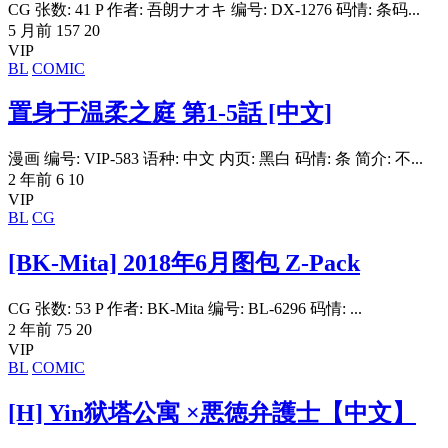
CG 张数: 41 P 作者: 吾朗ナオキ 编号: DX-1276 码情: 条码...
5 月前
157
20
VIP
BL
COMIC
置身于温柔之庭 第1-5話 [中文]
漫画 编号: VIP-583 语种: 中文 内页: 黑白 码情: 条 简介: 不...
2 年前
6
10
VIP
BL
CG
[BK-Mita] 2018年6月图包 Z-Pack
CG 张数: 53 P 作者: BK-Mita 编号: BL-6296 码情: ...
2 年前
75
20
VIP
BL
COMIC
[H] Yin狱塔公寓 ×悪徳弁護士【中文】