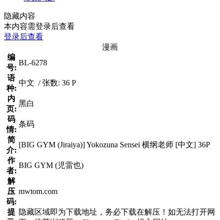
隐藏内容
本内容需登录后查看
登录后查看
漫画
编
BL-6278
号:
语
中文 / 张数: 36 P
种:
内
黑白
页:
码
条码
情:
简
[BIG GYM (Jiraiya)] Yokozuna Sensei 横纲老师 [中文] 36P
介:
作
BIG GYM (児雷也)
者:
解
压
mwtom.com
码:
提
隐藏区域即为下载地址，务必下载在解压！如无法打开网