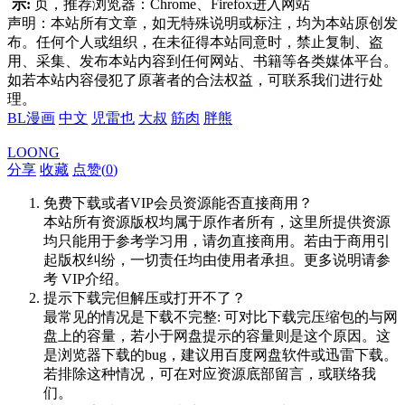
示:
页，推荐浏览器：Chrome、Firefox进入网站
声明：本站所有文章，如无特殊说明或标注，均为本站原创发
布。任何个人或组织，在未征得本站同意时，禁止复制、盗
用、采集、发布本站内容到任何网站、书籍等各类媒体平台。
如若本站内容侵犯了原著者的合法权益，可联系我们进行处
理。
BL漫画
中文
児雷也
大叔
筋肉
胖熊
LOONG
分享
收藏
点赞(
0
)
免费下载或者VIP会员资源能否直接商用？
本站所有资源版权均属于原作者所有，这里所提供资源
均只能用于参考学习用，请勿直接商用。若由于商用引
起版权纠纷，一切责任均由使用者承担。更多说明请参
考 VIP介绍。
提示下载完但解压或打开不了？
最常见的情况是下载不完整: 可对比下载完压缩包的与网
盘上的容量，若小于网盘提示的容量则是这个原因。这
是浏览器下载的bug，建议用百度网盘软件或迅雷下载。
若排除这种情况，可在对应资源底部留言，或联络我
们。