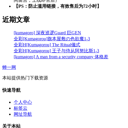
间留言，上线即售后）
【PS：防止滥用链接，有效售后为72小时】
近期文章
[kumagoro] 深夜巡逻Guard 巨GEN
全彩[Kumagorou]旗本屋敷の色欲魔1-3
全彩H[Kumagorou] The Ritual儀式
全彩H[Kumagorou] 王子与侍从阿努比斯1-3
[kumagoro] A man from a security company 体格差
蝉一网
本站提供热门下载资源
快速导航
个人中心
标签云
网址导航
关于本站