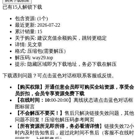
购买下载权限
已有
15
人解锁下载
包含资源:
(1个)
最近更新:
2026-07-22
累计销量:
15
关于购买:
建议充值余额购买，跳转更稳定
详情:
见文章
格式:
压缩包(需要解压）
解压码:
way29.top
提示:
隐藏区域即为下载地址，务必下载在解压
下载遇到问题？可点击蓝色对话框联系客服或反馈。
【购买权限】开通任意会员即可购买全站资源，享受会
员折扣，会员专享资源免费下载
【在线时间：10
:00-20:00】离线状态请点击蓝色对话框
图标留言
【不会解压不要买！】
售后只解决链接失效问题，其他
问题不回复！压缩包解压码参考网页
【
所有资源所见即所得，务必看清详情
】链接失效72小
时内及时告知售后，超过此时间不售后（客服不在线时