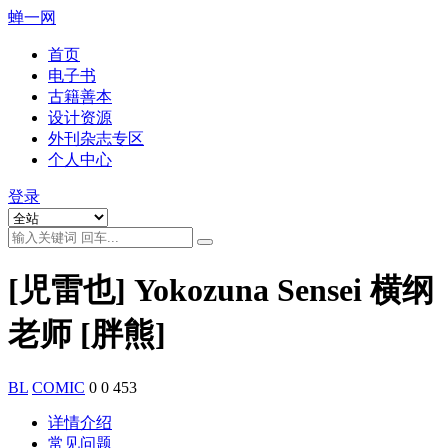
蝉一网
首页
电子书
古籍善本
设计资源
外刊杂志专区
个人中心
登录
[児雷也] Yokozuna Sensei 横纲
老师 [胖熊]
BL
COMIC
0
0
453
详情介绍
常见问题