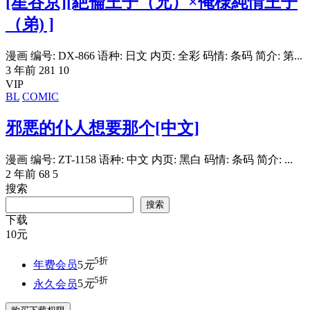
[星谷京][絶倫王子（兄）×俺様純情王子
（弟) ]
漫画 编号: DX-866 语种: 日文 内页: 全彩 码情: 条码 简介: 第...
3 年前
281
10
VIP
BL
COMIC
邪悪的仆人想要那个[中文]
漫画 编号: ZT-1158 语种: 中文 内页: 黑白 码情: 条码 简介: ...
2 年前
68
5
搜索
搜索
下载
10
元
5折
年费会员
5
元
5折
永久会员
5
元