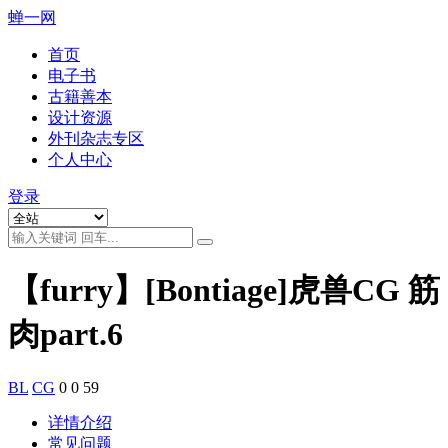
蝉一网
首页
电子书
古籍善本
设计资源
外刊杂志专区
个人中心
登录
【furry】[Bontiage]虎兽CG 筋
肉part.6
BL
CG
0
0
59
详情介绍
常见问题