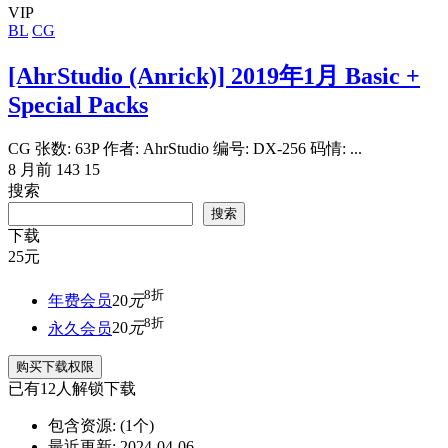
VIP
BL
CG
[AhrStudio (Anrick)] 2019年1月 Basic +
Special Packs
CG 张数: 63P 作者: AhrStudio 编号: DX-256 码情: ...
8 月前
143
15
搜索
搜索
下载
25
元
8折
年费会员
20
元
8折
永久会员
20
元
购买下载权限
已有
12
人解锁下载
包含资源:
(1个)
最近更新:
2024-04-06