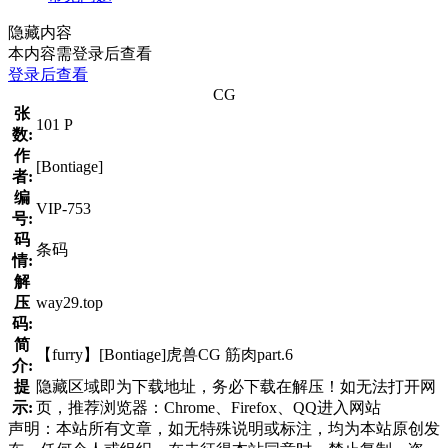
隐藏内容
本内容需登录后查看
登录后查看
CG
张
101 P
数:
作
[Bontiage]
者:
编
VIP-753
号:
码
条码
情:
解
压
way29.top
码:
简
【furry】[Bontiage]虎兽CG 筋肉part.6
介:
提
隐藏区域即为下载地址，务必下载在解压！如无法打开网
示:
页，推荐浏览器：Chrome、Firefox、QQ进入网站
声明：本站所有文章，如无特殊说明或标注，均为本站原创发