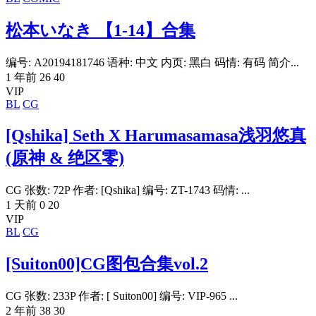
松本いなき 【1-14】合集
编号: A20194181746 语种: 中文 内页: 黑白 码情: 有码 简介...
1 年前
26
40
VIP
BL
CG
[Qshika] Seth X Harumasamasa浅羽悠真
(原神 & 绝区零)
CG 张数: 72P 作者: [Qshika] 编号: ZT-1743 码情: ...
1 天前
0
20
VIP
BL
CG
[Suiton00]CG图包合集vol.2
CG 张数: 233P 作者: [ Suiton00] 编号: VIP-965 ...
2 年前
38
30