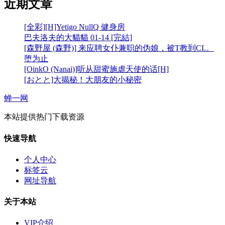
近期文章
[全彩][H]Yetigo NullQ 健身房
巴夫洛夫的大貓貓 01-14 [完結]
[森野屋 (森野)] 来应聘女仆兼职的伪娘，被T教到CI.。
堕为止
[OinkO (Nanai)]听从甜蜜施虐天使的话[H]
[おとと]大揭秘！大朋友的小秘密
蝉一网
本站提供热门下载资源
快速导航
个人中心
标签云
网址导航
关于本站
VIP介绍