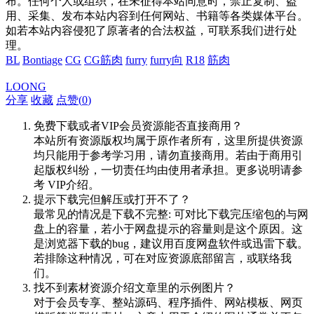
布。任何个人或组织，在未征得本站同意时，禁止复制、盗
用、采集、发布本站内容到任何网站、书籍等各类媒体平台。
如若本站内容侵犯了原著者的合法权益，可联系我们进行处
理。
BL
Bontiage
CG
CG筋肉
furry
furry向
R18
筋肉
LOONG
分享
收藏
点赞(
0
)
免费下载或者VIP会员资源能否直接商用？
本站所有资源版权均属于原作者所有，这里所提供资源
均只能用于参考学习用，请勿直接商用。若由于商用引
起版权纠纷，一切责任均由使用者承担。更多说明请参
考 VIP介绍。
提示下载完但解压或打开不了？
最常见的情况是下载不完整: 可对比下载完压缩包的与网
盘上的容量，若小于网盘提示的容量则是这个原因。这
是浏览器下载的bug，建议用百度网盘软件或迅雷下载。
若排除这种情况，可在对应资源底部留言，或联络我
们。
找不到素材资源介绍文章里的示例图片？
对于会员专享、整站源码、程序插件、网站模板、网页