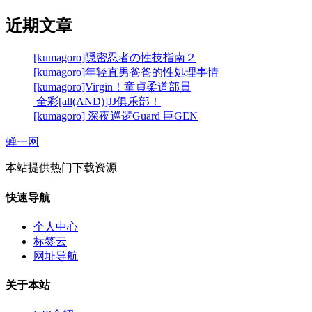
近期文章
[kumagoro]隠密忍者の性技指南２
[kumagoro]年轻直男爸爸的性処理事情
[kumagoro]Virgin！童貞柔道部員
全彩[all(AND)]JJ俱乐部！
[kumagoro] 深夜巡逻Guard 巨GEN
蝉一网
本站提供热门下载资源
快速导航
个人中心
标签云
网址导航
关于本站