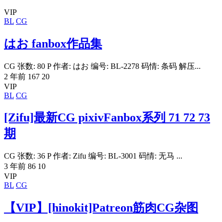
VIP
BL
CG
はお fanbox作品集
CG 张数: 80 P 作者: はお 编号: BL-2278 码情: 条码 解压...
2 年前
167
20
VIP
BL
CG
[Zifu]最新CG pixivFanbox系列 71 72 73
期
CG 张数: 36 P 作者: Zifu 编号: BL-3001 码情: 无马 ...
3 年前
86
10
VIP
BL
CG
【VIP】[hinokit]Patreon筋肉CG杂图