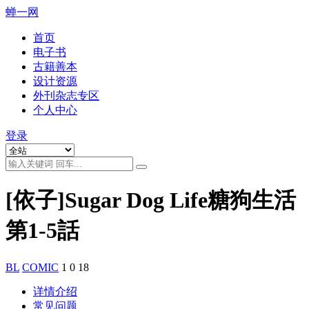
蝉一网
首页
电子书
古籍善本
设计资源
外刊杂志专区
个人中心
登录
[依子]Sugar Dog Life糖狗生活
第1-5話
BL
COMIC
1
0
18
详情介绍
常见问题