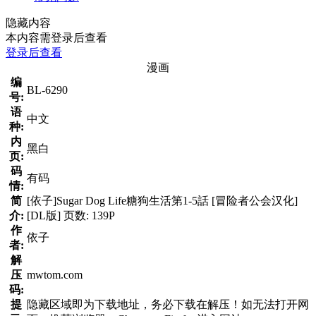
隐藏内容
本内容需登录后查看
登录后查看
漫画
编
BL-6290
号:
语
中文
种:
内
黑白
页:
码
有码
情:
简
[依子]Sugar Dog Life糖狗生活第1-5話 [冒险者公会汉化]
介:
[DL版] 页数: 139P
作
依子
者:
解
压
mwtom.com
码:
提
隐藏区域即为下载地址，务必下载在解压！如无法打开网