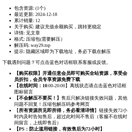
包含资源:
(1个)
最近更新:
2024-12-18
累计销量:
12
关于购买:
建议充值余额购买，跳转更稳定
详情:
见文章
格式:
压缩包(需要解压）
解压码:
way29.top
提示:
隐藏区域即为下载地址，务必下载在解压
下载遇到问题？可点击蓝色对话框联系客服或反馈。
【购买权限】开通任意会员即可购买全站资源，享受会
员折扣，会员专享资源免费下载
【在线时间：10
:00-20:00】离线状态请点击蓝色对话框
图标留言
【不会解压不要买！】
售后只解决链接失效问题，其他
问题不回复！压缩包解压码参考网页
【
所有资源所见即所得，务必看清详情
】链接失效72小
时内及时告知售后，超过此时间不售后（客服不在线时
间留言，上线即售后）
【PS：防止滥用链接，有效售后为72小时】