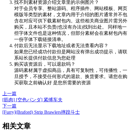
找不到素材资源介绍文章里的示例图片？
对于会员专享、整站源码、程序插件、网站模板、网页
模版等类型的素材，文章内用于介绍的图片通常并不包
含在对应可供下载素材包内。这些相关商业图片需另外
购买，且本站不负责(也没有办法)找到出处。 同样地一
些字体文件也是这种情况，但部分素材会在素材包内有
一份字体下载链接清单。
付款后无法显示下载地址或者无法查看内容？
如果您已经成功付款但是网站没有弹出成功提示，请联
系站长提供付款信息为您处理
购买该资源后，可以退款吗？
源码素材属于虚拟商品，具有可复制性，可传播性，一
旦授予，不接受任何形式的退款、换货要求。请您在购
买获取之前确认好 是您所需要的资源
上一篇
[筋肉] [空色パンダ] 紧缚车夫
下一篇
[Furry](Braford) Strip Brawlers摔跤斗士
相关文章