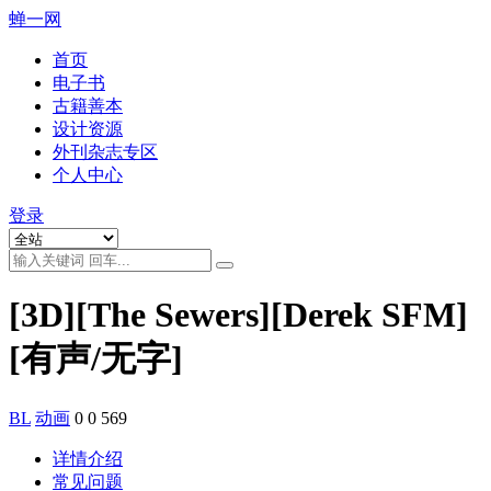
蝉一网
首页
电子书
古籍善本
设计资源
外刊杂志专区
个人中心
登录
[3D][The Sewers][Derek SFM]
[有声/无字]
BL
动画
0
0
569
详情介绍
常见问题