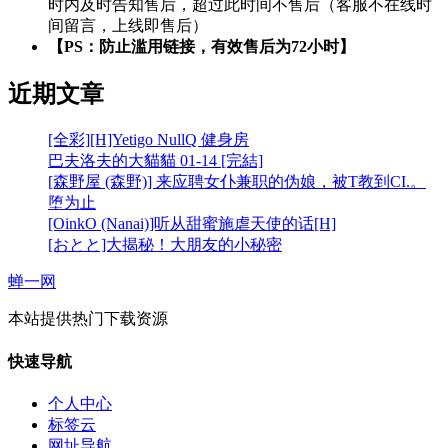
时内及时告知售后，超过此时间不售后（客服不在线时
间留言，上线即售后）
【PS：防止滥用链接，有效售后为72小时】
近期文章
[全彩][H]Yetigo NullQ 健身房
巴夫洛夫的大貓貓 01-14 [完結]
[森野屋 (森野)] 来应聘女仆兼职的伪娘，被T教到CI.。
堕为止
[OinkO (Nanai)]听从甜蜜施虐天使的话[H]
[おとと]大揭秘！大朋友的小秘密
蝉一网
本站提供热门下载资源
快速导航
个人中心
标签云
网址导航