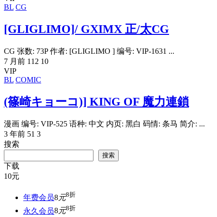
BL
CG
[GLIGLIMO]/ GXIMX 正/太CG
CG 张数: 73P 作者: [GLIGLIMO ] 编号: VIP-1631 ...
7 月前
112
10
VIP
BL
COMIC
(篠崎キョーコ)] KING OF 魔力連鎖
漫画 编号: VIP-525 语种: 中文 内页: 黑白 码情: 条马 简介: ...
3 年前
51
3
搜索
搜索
下载
10
元
8折
年费会员
8
元
8折
永久会员
8
元