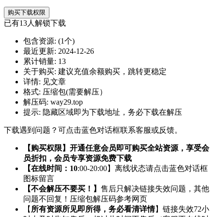
购买下载权限
已有
13
人解锁下载
包含资源:
(1个)
最近更新:
2024-12-26
累计销量:
13
关于购买:
建议充值余额购买，跳转更稳定
详情:
见文章
格式:
压缩包(需要解压）
解压码:
way29.top
提示:
隐藏区域即为下载地址，务必下载在解压
下载遇到问题？可点击蓝色对话框联系客服或反馈。
【购买权限】开通任意会员即可购买全站资源，享受会
员折扣，会员专享资源免费下载
【在线时间：10
:00-20:00】离线状态请点击蓝色对话框
图标留言
【不会解压不要买！】
售后只解决链接失效问题，其他
问题不回复！压缩包解压码参考网页
【
所有资源所见即所得，务必看清详情
】链接失效72小