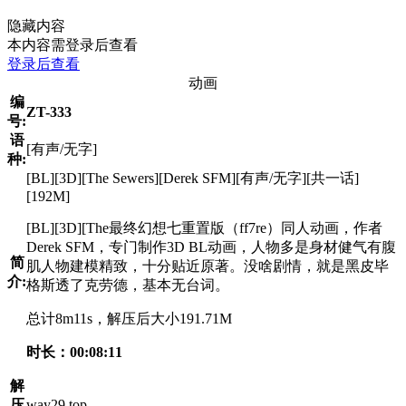
隐藏内容
本内容需登录后查看
登录后查看
动画
编
ZT-333
号:
语
[有声/无字]
种:
[BL][3D][The Sewers][Derek SFM][有声/无字][共一话]
[192M]
[BL][3D][The最终幻想七重置版（ff7re）同人动画，作者
Derek SFM，专门制作3D BL动画，人物多是身材健气有腹
简
肌人物建模精致，十分贴近原著。没啥剧情，就是黑皮毕
介:
格斯透了克劳德，基本无台词。
总计8m11s，解压后大小191.71M
时长：00:08:11
解
压
way29.top