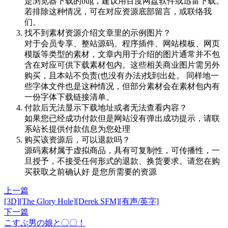
是浏览器下载的bug，建议用百度网盘软件或迅雷下载。
若排除这种情况，可在对应资源底部留言，或联络我
们。
找不到素材资源介绍文章里的示例图片？
对于会员专享、整站源码、程序插件、网站模板、网页
模版等类型的素材，文章内用于介绍的图片通常并不包
含在对应可供下载素材包内。这些相关商业图片需另外
购买，且本站不负责(也没有办法)找到出处。 同样地一
些字体文件也是这种情况，但部分素材会在素材包内有
一份字体下载链接清单。
付款后无法显示下载地址或者无法查看内容？
如果您已经成功付款但是网站没有弹出成功提示，请联
系站长提供付款信息为您处理
购买该资源后，可以退款吗？
源码素材属于虚拟商品，具有可复制性，可传播性，一
旦授予，不接受任何形式的退款、换货要求。请您在购
买获取之前确认好 是您所需要的资源
上一篇
[3D][The Glory Hole][Derek SFM][有声/英字]
下一篇
こすぷ男の娘と〇〇！