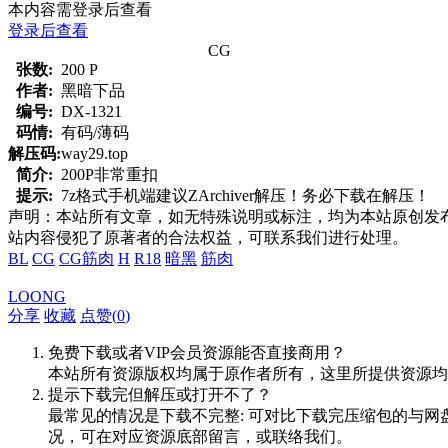
本内容需登录后查看
登录后查看
CG
张数:
200 P
作者:
黑暗下品
编号:
DX-1321
码情:
有码/薄码
解压码:
way29.top
简介:
200P非常重扣
提示:
7z格式手机端建议ZArchiver解压！务必下载在解压！
声明：本站所有文章，如无特殊说明或标注，均为本站原创发
站内容侵犯了原著者的合法权益，可联系我们进行处理。
BL
CG
CG筋肉
H
R18
暗黑
筋肉
LOONG
分享
收藏
点赞(
0
)
免费下载或者VIP会员资源能否直接商用？
本站所有资源版权均属于原作者所有，这里所提供资源均
提示下载完但解压或打开不了？
最常见的情况是下载不完整: 可对比下载完压缩包的与网
况，可在对应资源底部留言，或联络我们。