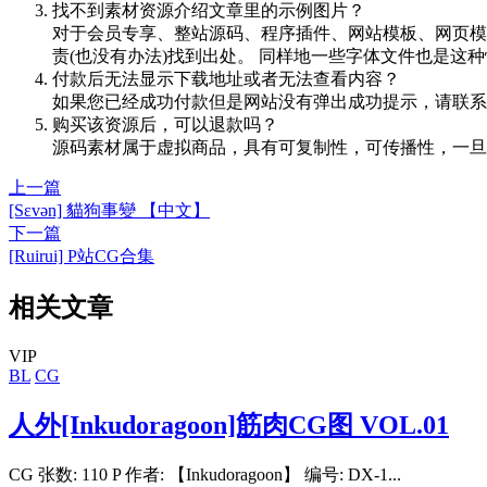
找不到素材资源介绍文章里的示例图片？
对于会员专享、整站源码、程序插件、网站模板、网页模
责(也没有办法)找到出处。 同样地一些字体文件也是这
付款后无法显示下载地址或者无法查看内容？
如果您已经成功付款但是网站没有弹出成功提示，请联系
购买该资源后，可以退款吗？
源码素材属于虚拟商品，具有可复制性，可传播性，一旦
上一篇
[Sɛvən] 貓狗事變 【中文】
下一篇
[Ruirui] P站CG合集
相关文章
VIP
BL
CG
人外[Inkudoragoon]筋肉CG图 VOL.01
CG 张数: 110 P 作者: 【Inkudoragoon】 编号: DX-1...