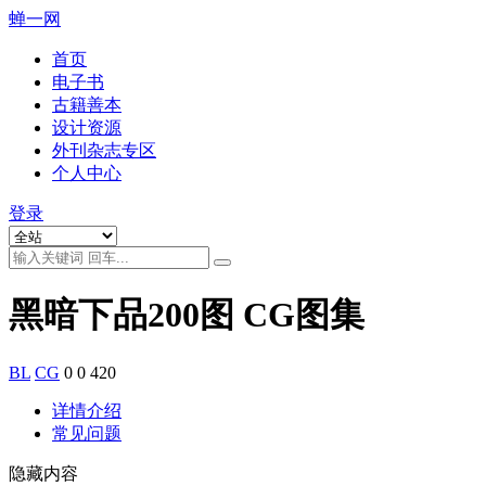
蝉一网
首页
电子书
古籍善本
设计资源
外刊杂志专区
个人中心
登录
黑暗下品200图 CG图集
BL
CG
0
0
420
详情介绍
常见问题
隐藏内容