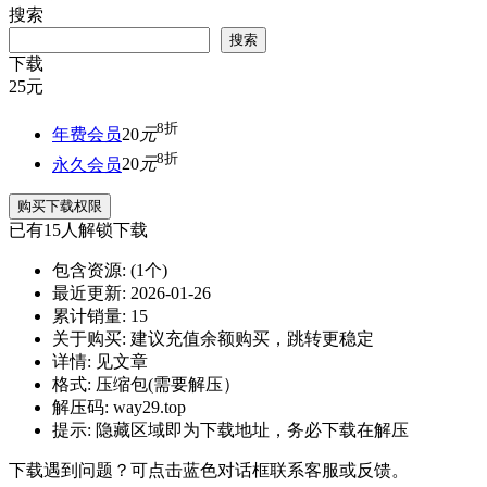
搜索
搜索
下载
25
元
8折
年费会员
20
元
8折
永久会员
20
元
购买下载权限
已有
15
人解锁下载
包含资源:
(1个)
最近更新:
2026-01-26
累计销量:
15
关于购买:
建议充值余额购买，跳转更稳定
详情:
见文章
格式:
压缩包(需要解压）
解压码:
way29.top
提示:
隐藏区域即为下载地址，务必下载在解压
下载遇到问题？可点击蓝色对话框联系客服或反馈。