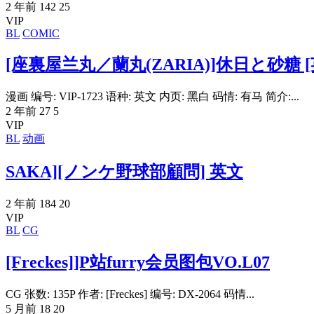
2 年前
142
25
VIP
BL
COMIC
[座裏屋兰丸／蘭丸(ZARIA)]休日と砂糖 [
漫画 编号: VIP-1723 语种: 英文 内页: 黑白 码情: 有马 简介:...
2 年前
27
5
VIP
BL
动画
SAKA][ノンケ野球部顧問] 英文
2 年前
184
20
VIP
BL
CG
[Freckes]]P站furry会员图包VO.L07
CG 张数: 135P 作者: [Freckes] 编号: DX-2064 码情...
5 月前
18
20