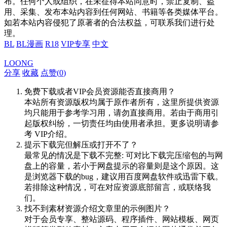
布。任何个人或组织，在未征得本站同意时，禁止复制、盗
用、采集、发布本站内容到任何网站、书籍等各类媒体平台。
如若本站内容侵犯了原著者的合法权益，可联系我们进行处
理。
BL
BL漫画
R18
VIP专享
中文
LOONG
分享
收藏
点赞(
0
)
免费下载或者VIP会员资源能否直接商用？
本站所有资源版权均属于原作者所有，这里所提供资源
均只能用于参考学习用，请勿直接商用。若由于商用引
起版权纠纷，一切责任均由使用者承担。更多说明请参
考 VIP介绍。
提示下载完但解压或打开不了？
最常见的情况是下载不完整: 可对比下载完压缩包的与网
盘上的容量，若小于网盘提示的容量则是这个原因。这
是浏览器下载的bug，建议用百度网盘软件或迅雷下载。
若排除这种情况，可在对应资源底部留言，或联络我
们。
找不到素材资源介绍文章里的示例图片？
对于会员专享、整站源码、程序插件、网站模板、网页