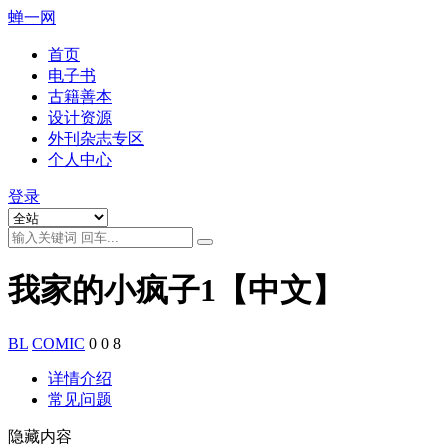
蝉一网
首页
电子书
古籍善本
设计资源
外刊杂志专区
个人中心
登录
我家的小疯子1【中文】
BL
COMIC
0
0
8
详情介绍
常见问题
隐藏内容