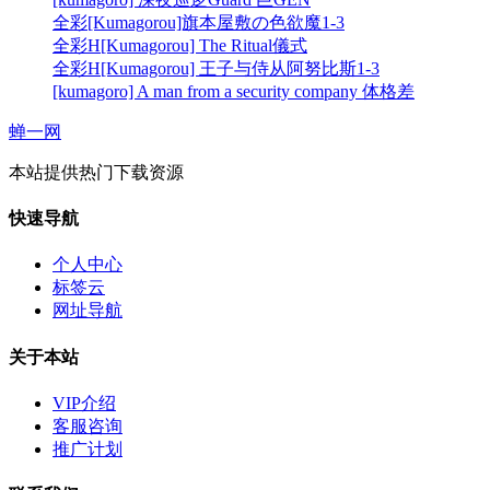
全彩[Kumagorou]旗本屋敷の色欲魔1-3
全彩H[Kumagorou] The Ritual儀式
全彩H[Kumagorou] 王子与侍从阿努比斯1-3
[kumagoro] A man from a security company 体格差
蝉一网
本站提供热门下载资源
快速导航
个人中心
标签云
网址导航
关于本站
VIP介绍
客服咨询
推广计划