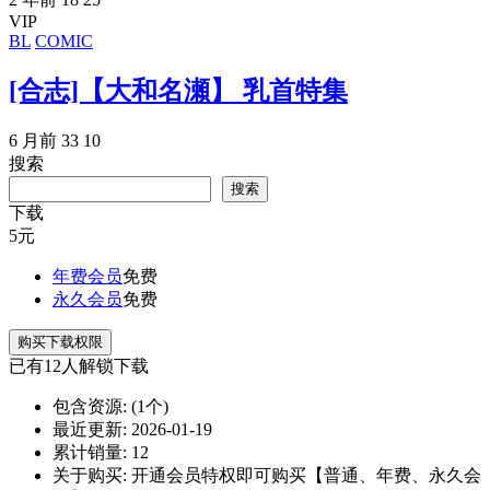
VIP
BL
COMIC
[合志]【大和名瀬】 乳首特集
6 月前
33
10
搜索
搜索
下载
5
元
年费会员
免费
永久会员
免费
购买下载权限
已有
12
人解锁下载
包含资源:
(1个)
最近更新:
2026-01-19
累计销量:
12
关于购买:
开通会员特权即可购买【普通、年费、永久会