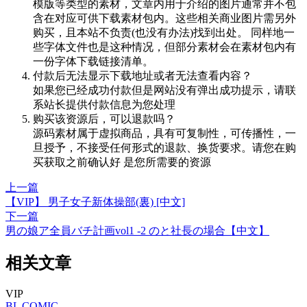
模版等类型的素材，文章内用于介绍的图片通常并不包
含在对应可供下载素材包内。这些相关商业图片需另外
购买，且本站不负责(也没有办法)找到出处。 同样地一
些字体文件也是这种情况，但部分素材会在素材包内有
一份字体下载链接清单。
付款后无法显示下载地址或者无法查看内容？
如果您已经成功付款但是网站没有弹出成功提示，请联
系站长提供付款信息为您处理
购买该资源后，可以退款吗？
源码素材属于虚拟商品，具有可复制性，可传播性，一
旦授予，不接受任何形式的退款、换货要求。请您在购
买获取之前确认好 是您所需要的资源
上一篇
【VIP】 男子女子新体操部(裏) [中文]
下一篇
男の娘ア全員バチ計画vol1 -2 のと社長の場合【中文】
相关文章
VIP
BL
COMIC