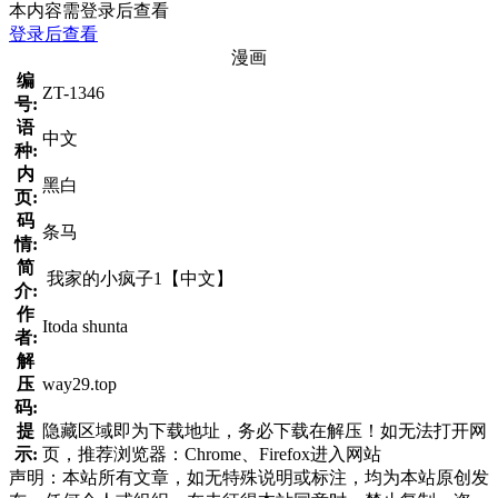
本内容需登录后查看
登录后查看
漫画
编
ZT-1346
号:
语
中文
种:
内
黑白
页:
码
条马
情:
简
我家的小疯子1【中文】
介:
作
Itoda shunta
者:
解
压
way29.top
码:
提
隐藏区域即为下载地址，务必下载在解压！如无法打开网
示:
页，推荐浏览器：Chrome、Firefox进入网站
声明：本站所有文章，如无特殊说明或标注，均为本站原创发