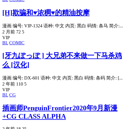
[H]欺骗和♥浓稠♥的精油按摩
漫画 编号: VIP-1324 语种: 中文 内页: 黑白 码情: 条马 简介:...
2 月前
72
5
VIP
BL
COMIC
[牙九ぽっぽ ] 大兄弟不来做一下马杀鸡
么 [汉化]
漫画 编号: DX-601 语种: 中文 内页: 黑白 码情: 条码 简介: [...
2 年前
110
5
VIP
BL
CG
插画师PenguinFrontier2020年9月新漫
+CG CLASS ALPHA
2 年前
18
25