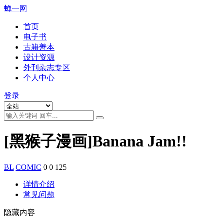
蝉一网
首页
电子书
古籍善本
设计资源
外刊杂志专区
个人中心
登录
[黑猴子漫画]Banana Jam!!
BL
COMIC
0
0
125
详情介绍
常见问题
隐藏内容