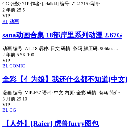
CG 张数: 71P 作者: [adaikki] 编号: ZT-1215 码情:...
2 年前
25
5
VIP
BL
动画
sana动画合集 18部岸里系列动漫 2.67G
动画 编号: AL-18 语种: 日文 码情: 条码 解压码: 90likes ...
2 年前
5.5K
100
VIP
BL
COMIC
全彩【亻为娘】我还什么都不知道[中文]
漫画 编号: VIP-657 语种: 中文 内页: 全彩 码情: 有马 简介: ...
3 月前
29
10
VIP
BL
CG
【人外】[Raier] 虎兽furry图包