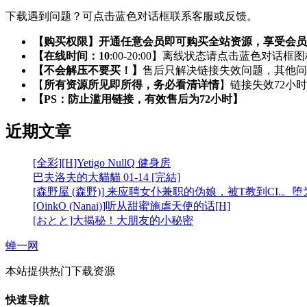
下载遇到问题？可点击蓝色对话框联系客服或反馈。
【购买权限】开通任意会员即可购买全站资源，享受会员
【在线时间：10
:00-20:00】离线状态请点击蓝色对话框
【不会解压不要买！】
售后只解决链接失效问题，其他问
【
所有资源所见即所得，务必看清详情
】链接失效72小
【PS：防止滥用链接，有效售后为72小时】
近期文章
[全彩][H]Yetigo NullQ 健身房
巴夫洛夫的大貓貓 01-14 [完結]
[森野屋 (森野)] 来应聘女仆兼职的伪娘，被T教到CI.。
[OinkO (Nanai)]听从甜蜜施虐天使的话[H]
[おとと]大揭秘！大朋友的小秘密
蝉一网
本站提供热门下载资源
快速导航