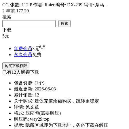
CG 张数: 112 P 作者: Raier 编号: DX-239 码情: 条马...
2 年前
177
20
搜索
搜索
下载
5
元
6折
年费会员
3
元
永久会员
免费
购买下载权限
已有
12
人解锁下载
包含资源:
(1个)
最近更新:
2026-06-03
累计销量:
12
关于购买:
建议充值余额购买，跳转更稳定
详情:
见文章
格式:
压缩包(需要解压）
解压码:
way29.top
提示:
隐藏区域即为下载地址，务必下载在解压