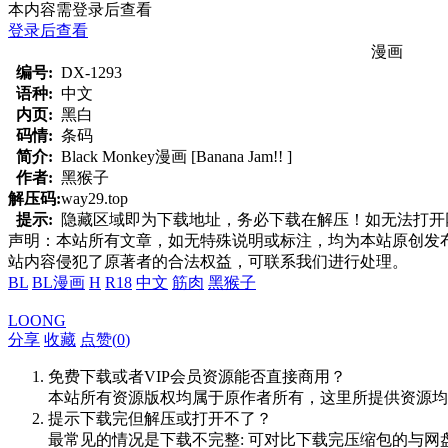
本内容需登录后查看
登录后查看
漫画
编号:
DX-1293
语种:
中文
内页:
黑白
码情:
条码
简介:
Black Monkey漫画 [Banana Jam!! ]
作者:
黑猴子
解压码:
way29.top
提示:
隐藏区域即为下载地址，务必下载在解压！如无法打开网页，
声明：本站所有文章，如无特殊说明或标注，均为本站原创发
站内容侵犯了原著者的合法权益，可联系我们进行处理。
BL
BL漫画
H
R18
中文
筋肉
黑猴子
LOONG
分享
收藏
点赞(
0
)
免费下载或者VIP会员资源能否直接商用？
本站所有资源版权均属于原作者所有，这里所提供资源均
提示下载完但解压或打开不了？
最常见的情况是下载不完整: 可对比下载完压缩包的与网