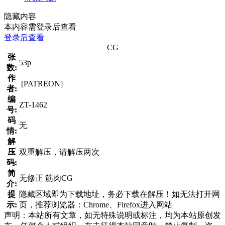
隐藏内容
本内容需登录后查看
登录后查看
CG
张
53p
数:
作
[PATREON]
者:
编
ZT-1462
号:
码
无
情:
解
压
双重解压，请解压两次
码:
简
无修正 筋肉CG
介:
提
隐藏区域即为下载地址，务必下载在解压！如无法打开网
示:
页，推荐浏览器：Chrome、Firefox进入网站
声明：本站所有文章，如无特殊说明或标注，均为本站原创发