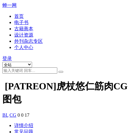
蝉一网
首页
电子书
古籍善本
设计资源
外刊杂志专区
个人中心
登录
[PATREON]虎杖悠仁筋肉CG
图包
BL
CG
0
0
17
详情介绍
常见问题