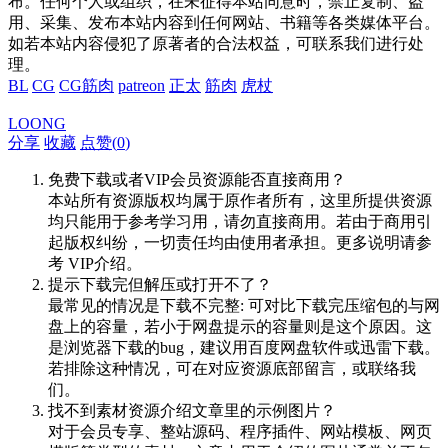
布。任何个人或组织，在未征得本站同意时，禁止复制、盗
用、采集、发布本站内容到任何网站、书籍等各类媒体平台。
如若本站内容侵犯了原著者的合法权益，可联系我们进行处
理。
BL
CG
CG筋肉
patreon
正太
筋肉
虎杖
LOONG
分享
收藏
点赞(
0
)
免费下载或者VIP会员资源能否直接商用？
本站所有资源版权均属于原作者所有，这里所提供资源
均只能用于参考学习用，请勿直接商用。若由于商用引
起版权纠纷，一切责任均由使用者承担。更多说明请参
考 VIP介绍。
提示下载完但解压或打开不了？
最常见的情况是下载不完整: 可对比下载完压缩包的与网
盘上的容量，若小于网盘提示的容量则是这个原因。这
是浏览器下载的bug，建议用百度网盘软件或迅雷下载。
若排除这种情况，可在对应资源底部留言，或联络我
们。
找不到素材资源介绍文章里的示例图片？
对于会员专享、整站源码、程序插件、网站模板、网页