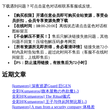
下载遇到问题？可点击蓝色对话框联系客服或反馈。
【购买权限】开通任意会员即可购买全站资源，享受会
员折扣，会员专享资源免费下载
【在线时间：10
:00-20:00】离线状态请点击蓝色对话框
图标留言
【不会解压不要买！】
售后只解决链接失效问题，其他
问题不回复！压缩包解压码参考网页
【
所有资源所见即所得，务必看清详情
】链接失效72小
时内及时告知售后，超过此时间不售后（客服不在线时
间留言，上线即售后）
【PS：防止滥用链接，有效售后为72小时】
近期文章
[kumagoro] 深夜巡逻Guard 巨GEN
全彩[Kumagorou]旗本屋敷の色欲魔1-3
全彩H[Kumagorou] The Ritual儀式
全彩H[Kumagorou] 王子与侍从阿努比斯1-3
[kumagoro] A man from a security company 体格差