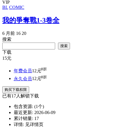
VIP
BL
COMIC
我的爭奪戰1-3卷全
6 月前
16
20
搜索
搜索
下载
15
元
8折
年费会员
12
元
8折
永久会员
12
元
购买下载权限
已有
17
人解锁下载
包含资源:
(1个)
最近更新:
2026-06-09
累计销量:
17
详情:
见详情页