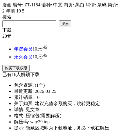
漫画 编号: ZT-1154 语种: 中文 内页: 黑白 码情: 条码 简介: ...
2 年前
19
5
搜索
搜索
下载
20
元
5折
年费会员
10
元
5折
永久会员
10
元
购买下载权限
已有
16
人解锁下载
包含资源:
(1个)
最近更新:
2026-03-25
累计销量:
16
关于购买:
建议充值余额购买，跳转更稳定
详情:
见文章
格式:
压缩包(需要解压）
解压码:
way29.top
提示:
隐藏区域即为下载地址，务必下载在解压