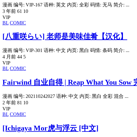
漫画 编号: VIP-167 语种: 英文 内页: 全彩 码情: 无马 简介: ...
3 年前
61
10
VIP
BL
COMIC
[八重咲らい] 老师是美味佳肴【汉化】
漫画 编号: VIP-301 语种: 中文 内页: 黑白 码情: 条码 简介: ...
4 月前
44
5
VIP
BL
COMIC
Fairwind 自业自得 | Reap What You So
漫画 编号: 202110242027 语种: 中文 内页: 黑白 全彩 混合 ...
2 年前
81
10
VIP
BL
COMIC
[Ichigaya Mor虎与浮云 [中文]