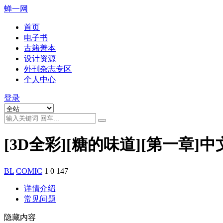
蝉一网
首页
电子书
古籍善本
设计资源
外刊杂志专区
个人中心
登录
[3D全彩][糖的味道][第一章]中
BL
COMIC
1
0
147
详情介绍
常见问题
隐藏内容