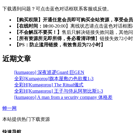
下载遇到问题？可点击蓝色对话框联系客服或反馈。
【购买权限】开通任意会员即可购买全站资源，享受会员
【在线时间：10
:00-20:00】离线状态请点击蓝色对话框
【不会解压不要买！】
售后只解决链接失效问题，其他问
【
所有资源所见即所得，务必看清详情
】链接失效72小
【PS：防止滥用链接，有效售后为72小时】
近期文章
[kumagoro] 深夜巡逻Guard 巨GEN
全彩[Kumagorou]旗本屋敷の色欲魔1-3
全彩H[Kumagorou] The Ritual儀式
全彩H[Kumagorou] 王子与侍从阿努比斯1-3
[kumagoro] A man from a security company 体格差
蝉一网
本站提供热门下载资源
快速导航