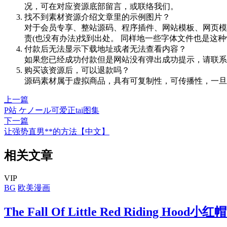
况，可在对应资源底部留言，或联络我们。
找不到素材资源介绍文章里的示例图片？
对于会员专享、整站源码、程序插件、网站模板、网页模
责(也没有办法)找到出处。 同样地一些字体文件也是这
付款后无法显示下载地址或者无法查看内容？
如果您已经成功付款但是网站没有弹出成功提示，请联系
购买该资源后，可以退款吗？
源码素材属于虚拟商品，具有可复制性，可传播性，一旦
上一篇
P站 ケノール可爱正tai图集
下一篇
让强势直男**的方法【中文】
相关文章
VIP
BG
欧美漫画
The Fall Of Little Red Riding Hood小