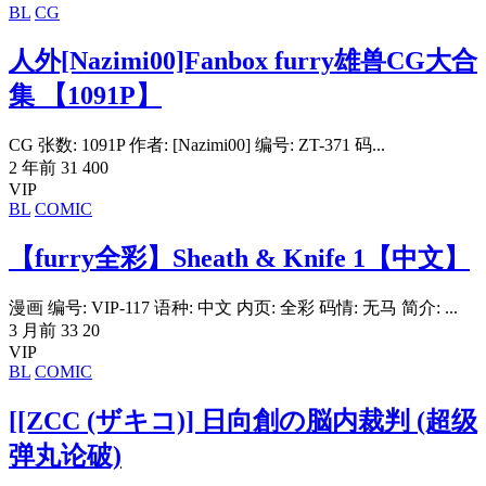
BL
CG
人外[Nazimi00]Fanbox furry雄兽CG大合
集 【1091P】
CG 张数: 1091P 作者: [Nazimi00] 编号: ZT-371 码...
2 年前
31
400
VIP
BL
COMIC
【furry全彩】Sheath & Knife 1【中文】
漫画 编号: VIP-117 语种: 中文 内页: 全彩 码情: 无马 简介: ...
3 月前
33
20
VIP
BL
COMIC
[[ZCC (ザキコ)] 日向創の脳内裁判 (超级
弹丸论破)