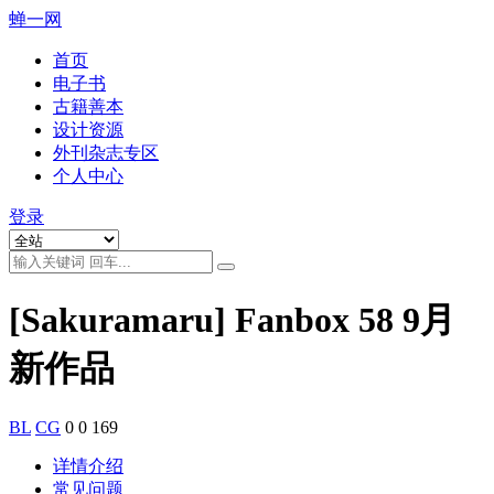
蝉一网
首页
电子书
古籍善本
设计资源
外刊杂志专区
个人中心
登录
[Sakuramaru] Fanbox 58 9月
新作品
BL
CG
0
0
169
详情介绍
常见问题