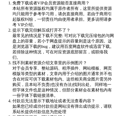
免费下载或者VIP会员资源能否直接商用？
本站所有资源版权均属于原作者所有，这里所提供资源
均只能用于参考学习用，请勿直接商用。若由于商用引
起版权纠纷，一切责任均由使用者承担。更多说明请参
考 VIP介绍。
提示下载完但解压或打开不了？
最常见的情况是下载不完整: 可对比下载完压缩包的与网
盘上的容量，若小于网盘提示的容量则是这个原因。这
是浏览器下载的bug，建议用百度网盘软件或迅雷下载。
若排除这种情况，可在对应资源底部留言，或联络我
们。
找不到素材资源介绍文章里的示例图片？
对于会员专享、整站源码、程序插件、网站模板、网页
模版等类型的素材，文章内用于介绍的图片通常并不包
含在对应可供下载素材包内。这些相关商业图片需另外
购买，且本站不负责(也没有办法)找到出处。 同样地一
些字体文件也是这种情况，但部分素材会在素材包内有
一份字体下载链接清单。
付款后无法显示下载地址或者无法查看内容？
如果您已经成功付款但是网站没有弹出成功提示，请联
系站长提供付款信息为您处理