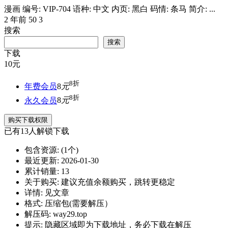
漫画 编号: VIP-704 语种: 中文 内页: 黑白 码情: 条马 简介: ...
2 年前
50
3
搜索
搜索
下载
10
元
8折
年费会员
8
元
8折
永久会员
8
元
购买下载权限
已有
13
人解锁下载
包含资源:
(1个)
最近更新:
2026-01-30
累计销量:
13
关于购买:
建议充值余额购买，跳转更稳定
详情:
见文章
格式:
压缩包(需要解压）
解压码:
way29.top
提示:
隐藏区域即为下载地址，务必下载在解压