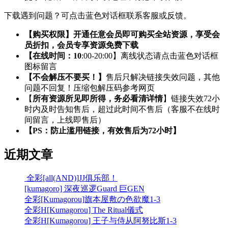
下载遇到问题？可点击蓝色对话框联系客服或反馈。
【购买权限】开通任意会员即可购买全站资源，享受会
员折扣，会员专享资源免费下载
【在线时间：10
:00-20:00】离线状态请点击蓝色对话框
图标留言
【不会解压不要买！】
售后只解决链接失效问题，其他
问题不回复！压缩包解压码参考网页
【
所有资源所见即所得，务必看清详情
】链接失效72小
时内及时告知售后，超过此时间不售后（客服不在线时
间留言，上线即售后）
【PS：防止滥用链接，有效售后为72小时】
近期文章
全彩[all(AND)]JJ俱乐部！
[kumagoro] 深夜巡逻Guard 巨GEN
全彩[Kumagorou]旗本屋敷の色欲魔1-3
全彩H[Kumagorou] The Ritual儀式
全彩H[Kumagorou] 王子与侍从阿努比斯1-3