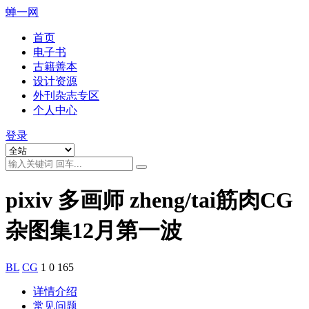
蝉一网
首页
电子书
古籍善本
设计资源
外刊杂志专区
个人中心
登录
pixiv 多画师 zheng/tai筋肉CG
杂图集12月第一波
BL
CG
1
0
165
详情介绍
常见问题