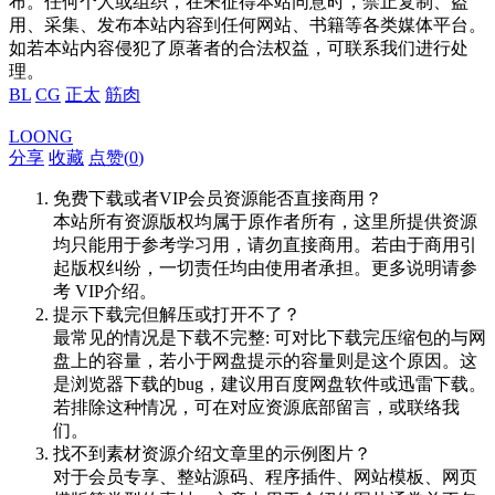
布。任何个人或组织，在未征得本站同意时，禁止复制、盗
用、采集、发布本站内容到任何网站、书籍等各类媒体平台。
如若本站内容侵犯了原著者的合法权益，可联系我们进行处
理。
BL
CG
正太
筋肉
LOONG
分享
收藏
点赞(
0
)
免费下载或者VIP会员资源能否直接商用？
本站所有资源版权均属于原作者所有，这里所提供资源
均只能用于参考学习用，请勿直接商用。若由于商用引
起版权纠纷，一切责任均由使用者承担。更多说明请参
考 VIP介绍。
提示下载完但解压或打开不了？
最常见的情况是下载不完整: 可对比下载完压缩包的与网
盘上的容量，若小于网盘提示的容量则是这个原因。这
是浏览器下载的bug，建议用百度网盘软件或迅雷下载。
若排除这种情况，可在对应资源底部留言，或联络我
们。
找不到素材资源介绍文章里的示例图片？
对于会员专享、整站源码、程序插件、网站模板、网页