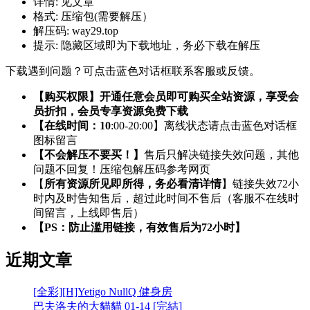
详情:
见文章
格式:
压缩包(需要解压）
解压码:
way29.top
提示:
隐藏区域即为下载地址，务必下载在解压
下载遇到问题？可点击蓝色对话框联系客服或反馈。
【购买权限】开通任意会员即可购买全站资源，享受会
员折扣，会员专享资源免费下载
【在线时间：10
:00-20:00】离线状态请点击蓝色对话框
图标留言
【不会解压不要买！】
售后只解决链接失效问题，其他
问题不回复！压缩包解压码参考网页
【
所有资源所见即所得，务必看清详情
】链接失效72小
时内及时告知售后，超过此时间不售后（客服不在线时
间留言，上线即售后）
【PS：防止滥用链接，有效售后为72小时】
近期文章
[全彩][H]Yetigo NullQ 健身房
巴夫洛夫的大貓貓 01-14 [完結]