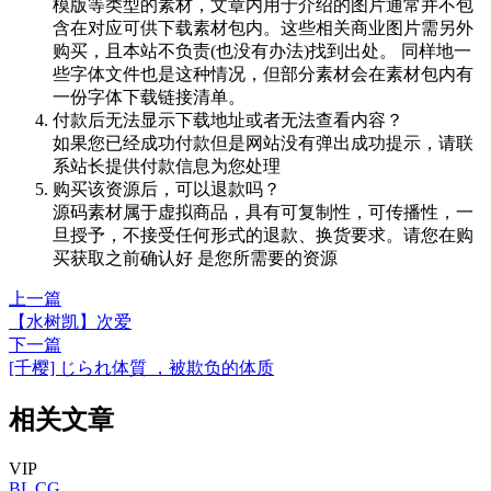
模版等类型的素材，文章内用于介绍的图片通常并不包
含在对应可供下载素材包内。这些相关商业图片需另外
购买，且本站不负责(也没有办法)找到出处。 同样地一
些字体文件也是这种情况，但部分素材会在素材包内有
一份字体下载链接清单。
付款后无法显示下载地址或者无法查看内容？
如果您已经成功付款但是网站没有弹出成功提示，请联
系站长提供付款信息为您处理
购买该资源后，可以退款吗？
源码素材属于虚拟商品，具有可复制性，可传播性，一
旦授予，不接受任何形式的退款、换货要求。请您在购
买获取之前确认好 是您所需要的资源
上一篇
【水树凯】次爱
下一篇
[千樱] じられ体質 ，被欺负的体质
相关文章
VIP
BL
CG