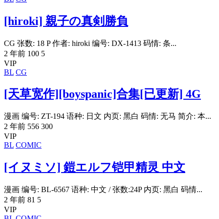
[hiroki] 親子の真剣勝負
CG 张数: 18 P 作者: hiroki 编号: DX-1413 码情: 条...
2 年前
100
5
VIP
BL
CG
[天草宽作][boyspanic]合集[已更新] 4G
漫画 编号: ZT-194 语种: 日文 内页: 黑白 码情: 无马 简介: 本...
2 年前
556
300
VIP
BL
COMIC
[イヌミソ] 鎧エルフ铠甲精灵 中文
漫画 编号: BL-6567 语种: 中文 / 张数:24P 内页: 黑白 码情...
2 年前
81
5
VIP
BL
COMIC