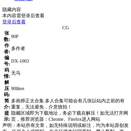
隐藏内容
本内容需登录后查看
登录后查看
CG
张
90P
数:
作
多作者
者:
编
DX-1003
号:
码
无马
情:
解
压
90likes
码:
简
多画师正太合集 多人合集可能会有几张以站内之前的有
介:
重复，无法避免，介意慎拍！
提
隐藏区域即为下载地址，务必下载在解压！如无法打开网
示:
页，推荐浏览器：Chrome、Firefox进入网站
声明：本站所有文章，如无特殊说明或标注，均为本站原创发