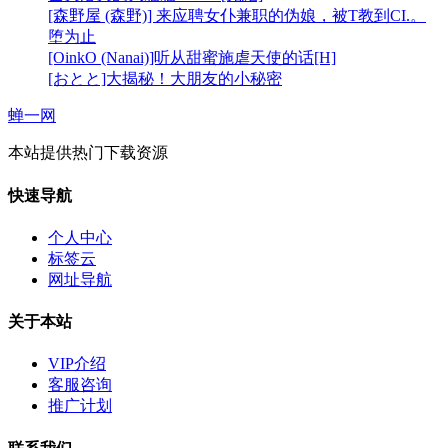
[森野屋 (森野)] 来应聘女仆兼职的伪娘，被T教到CI.。
堕为止
[OinkO (Nanai)]听从甜蜜施虐天使的话[H]
[おとと]大揭秘！大朋友的小秘密
蝉一网
本站提供热门下载资源
快速导航
个人中心
标签云
网址导航
关于本站
VIP介绍
客服咨询
推广计划