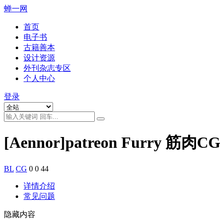
蝉一网
首页
电子书
古籍善本
设计资源
外刊杂志专区
个人中心
登录
[Aennor]patreon Furry 筋肉
BL
CG
0
0
44
详情介绍
常见问题
隐藏内容