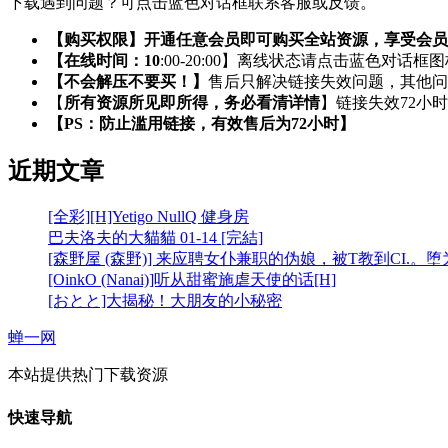
下载遇到问题？可点击蓝色对话框联系客服或反馈。
【购买权限】开通任意会员即可购买全站资源，享受会员
【在线时间：10
:00-20:00】离线状态请点击蓝色对话框
【不会解压不要买！】
售后只解决链接失效问题，其他问
【
所有资源所见即所得，务必看清详情
】链接失效72小
【PS：防止滥用链接，有效售后为72小时】
近期文章
[全彩][H]Yetigo NullQ 健身房
巴夫洛夫的大貓貓 01-14 [完結]
[森野屋 (森野)] 来应聘女仆兼职的伪娘，被T教到CI.。
[OinkO (Nanai)]听从甜蜜施虐天使的话[H]
[おとと]大揭秘！大朋友的小秘密
蝉一网
本站提供热门下载资源
快速导航