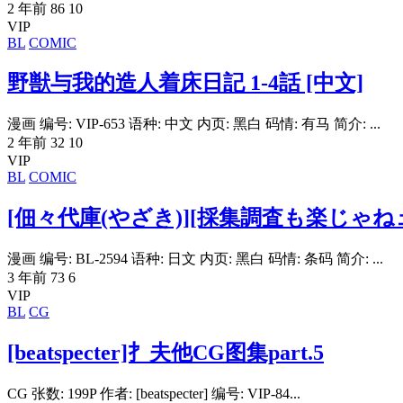
2 年前
86
10
VIP
BL
COMIC
野獣与我的造人着床日記 1-4話 [中文]
漫画 编号: VIP-653 语种: 中文 内页: 黑白 码情: 有马 简介: ...
2 年前
32
10
VIP
BL
COMIC
[佃々代庫(やざき)][採集調査も楽じゃね
漫画 编号: BL-2594 语种: 日文 内页: 黑白 码情: 条码 简介: ...
3 年前
73
6
VIP
BL
CG
[beatspecter]扌夫他CG图集part.5
CG 张数: 199P 作者: [beatspecter] 编号: VIP-84...