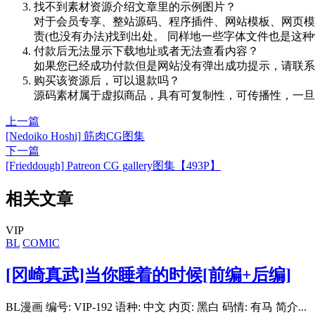
找不到素材资源介绍文章里的示例图片？
对于会员专享、整站源码、程序插件、网站模板、网页模
责(也没有办法)找到出处。 同样地一些字体文件也是这
付款后无法显示下载地址或者无法查看内容？
如果您已经成功付款但是网站没有弹出成功提示，请联系
购买该资源后，可以退款吗？
源码素材属于虚拟商品，具有可复制性，可传播性，一旦
上一篇
[Nedoiko Hoshi] 筋肉CG图集
下一篇
[Frieddough] Patreon CG gallery图集【493P】
相关文章
VIP
BL
COMIC
[冈崎真武]当你睡着的时候[前编+后编]
BL漫画 编号: VIP-192 语种: 中文 内页: 黑白 码情: 有马 简介...