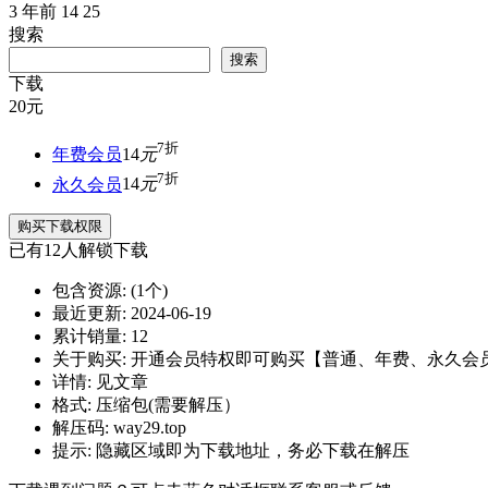
3 年前
14
25
搜索
搜索
下载
20
元
7折
年费会员
14
元
7折
永久会员
14
元
购买下载权限
已有
12
人解锁下载
包含资源:
(1个)
最近更新:
2024-06-19
累计销量:
12
关于购买:
开通会员特权即可购买【普通、年费、永久会
详情:
见文章
格式:
压缩包(需要解压）
解压码:
way29.top
提示:
隐藏区域即为下载地址，务必下载在解压