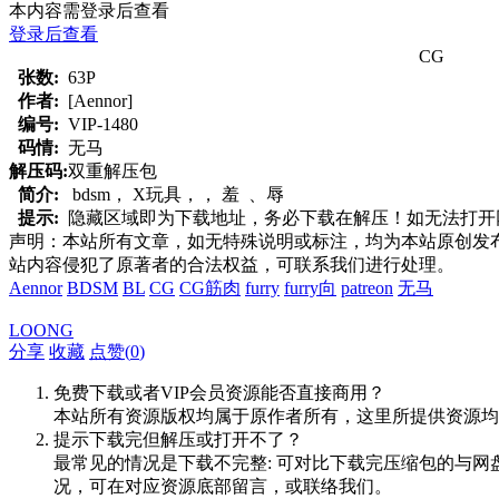
本内容需登录后查看
登录后查看
CG
张数:
63P
作者:
[Aennor]
编号:
VIP-1480
码情:
无马
解压码:
双重解压包
简介:
bdsm， X玩具，， 羞 、辱
提示:
隐藏区域即为下载地址，务必下载在解压！如无法打开网页，
声明：本站所有文章，如无特殊说明或标注，均为本站原创发
站内容侵犯了原著者的合法权益，可联系我们进行处理。
Aennor
BDSM
BL
CG
CG筋肉
furry
furry向
patreon
无马
LOONG
分享
收藏
点赞(
0
)
免费下载或者VIP会员资源能否直接商用？
本站所有资源版权均属于原作者所有，这里所提供资源均
提示下载完但解压或打开不了？
最常见的情况是下载不完整: 可对比下载完压缩包的与网
况，可在对应资源底部留言，或联络我们。