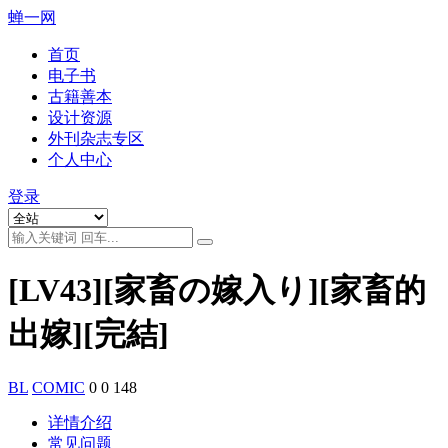
蝉一网
首页
电子书
古籍善本
设计资源
外刊杂志专区
个人中心
登录
[LV43][家畜の嫁入り][家畜的
出嫁][完結]
BL
COMIC
0
0
148
详情介绍
常见问题