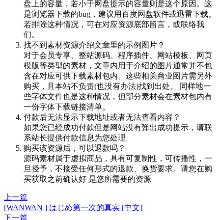
盘上的容量，若小于网盘提示的容量则是这个原因。这
是浏览器下载的bug，建议用百度网盘软件或迅雷下载。
若排除这种情况，可在对应资源底部留言，或联络我
们。
找不到素材资源介绍文章里的示例图片？
对于会员专享、整站源码、程序插件、网站模板、网页
模版等类型的素材，文章内用于介绍的图片通常并不包
含在对应可供下载素材包内。这些相关商业图片需另外
购买，且本站不负责(也没有办法)找到出处。 同样地一
些字体文件也是这种情况，但部分素材会在素材包内有
一份字体下载链接清单。
付款后无法显示下载地址或者无法查看内容？
如果您已经成功付款但是网站没有弹出成功提示，请联
系站长提供付款信息为您处理
购买该资源后，可以退款吗？
源码素材属于虚拟商品，具有可复制性，可传播性，一
旦授予，不接受任何形式的退款、换货要求。请您在购
买获取之前确认好 是您所需要的资源
上一篇
[WANWAN ] はじめ第一次的真实 [中文]
下一篇