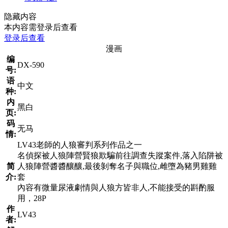
隐藏内容
本内容需登录后查看
登录后查看
漫画
编
DX-590
号:
语
中文
种:
内
黑白
页:
码
无马
情:
LV43老師的人狼審判系列作品之一
名偵探被人狼陣營賢狼欺騙前往調查失蹤案件,落入陷阱被
简
人狼陣營醬醬釀釀,最後剝奪名子與職位,雌墮為豬男雞雞
介:
套
內容有微量尿液劇情與人狼方皆非人,不能接受的斟酌服
用，28P
作
LV43
者: