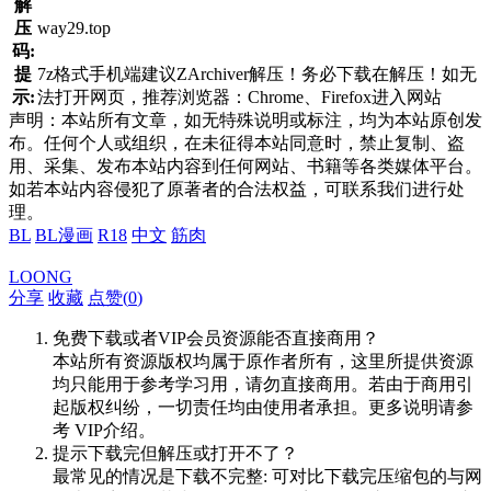
解
压
way29.top
码:
提
7z格式手机端建议ZArchiver解压！务必下载在解压！如无
示:
法打开网页，推荐浏览器：Chrome、Firefox进入网站
声明：本站所有文章，如无特殊说明或标注，均为本站原创发
布。任何个人或组织，在未征得本站同意时，禁止复制、盗
用、采集、发布本站内容到任何网站、书籍等各类媒体平台。
如若本站内容侵犯了原著者的合法权益，可联系我们进行处
理。
BL
BL漫画
R18
中文
筋肉
LOONG
分享
收藏
点赞(
0
)
免费下载或者VIP会员资源能否直接商用？
本站所有资源版权均属于原作者所有，这里所提供资源
均只能用于参考学习用，请勿直接商用。若由于商用引
起版权纠纷，一切责任均由使用者承担。更多说明请参
考 VIP介绍。
提示下载完但解压或打开不了？
最常见的情况是下载不完整: 可对比下载完压缩包的与网