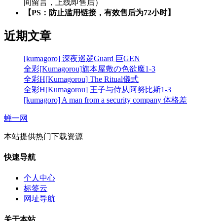
间留言，上线即售后）
【PS：防止滥用链接，有效售后为72小时】
近期文章
[kumagoro] 深夜巡逻Guard 巨GEN
全彩[Kumagorou]旗本屋敷の色欲魔1-3
全彩H[Kumagorou] The Ritual儀式
全彩H[Kumagorou] 王子与侍从阿努比斯1-3
[kumagoro] A man from a security company 体格差
蝉一网
本站提供热门下载资源
快速导航
个人中心
标签云
网址导航
关于本站