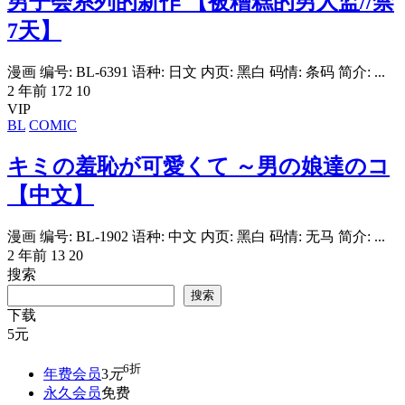
男子会系列的新作 【被糟糕的男人监//禁
7天】
漫画 编号: BL-6391 语种: 日文 内页: 黑白 码情: 条码 简介: ...
2 年前
172
10
VIP
BL
COMIC
キミの羞恥が可愛くて ～男の娘達のコ
【中文】
漫画 编号: BL-1902 语种: 中文 内页: 黑白 码情: 无马 简介: ...
2 年前
13
20
搜索
搜索
下载
5
元
6折
年费会员
3
元
永久会员
免费