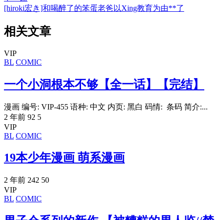
[hiroki宏き]和喝醉了的笨蛋老爸以Xing教育为由**了
相关文章
VIP
BL
COMIC
一个小洞根本不够【全一话】【完结】
漫画 编号: VIP-455 语种: 中文 内页: 黑白 码情: 条码 简介:...
2 年前
92
5
VIP
BL
COMIC
19本少年漫画 萌系漫画
2 年前
242
50
VIP
BL
COMIC