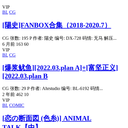
VIP
BL
CG
[陽史]FANBOX合集（2018-2020.7）
CG 张数: 195 P 作者: 陽史 编号: DX-728 码情: 无马 解压...
6 月前
163
60
VIP
BL
CG
[爆浆鱿鱼][2022.03.plan A]+[富坚正义]
[2022.03.plan B
CG 张数: 29 P 作者: Ahrstudio 编号: BL-6192 码情...
2 年前
462
10
VIP
BL
COMIC
[恋の断面図 (色糸)] ANIMAL
TALK【中】