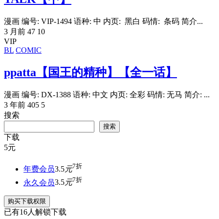
漫画 编号: VIP-1494 语种: 中 内页: 黑白 码情: 条码 简介...
3 月前
47
10
VIP
BL
COMIC
ppatta【国王的精种】【全一话】
漫画 编号: DX-1388 语种: 中文 内页: 全彩 码情: 无马 简介: ...
3 年前
405
5
搜索
搜索
下载
5
元
7折
年费会员
3.5
元
7折
永久会员
3.5
元
购买下载权限
已有
16
人解锁下载