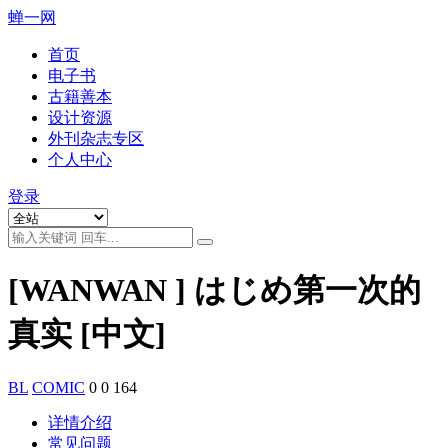
蝉一网
首页
电子书
古籍善本
设计资源
外刊杂志专区
个人中心
登录
[WANWAN ] はじめ第一次的
真实 [中文]
BL
COMIC
0
0
164
详情介绍
常见问题