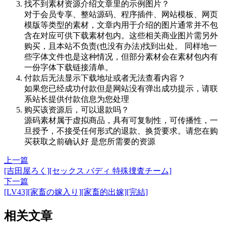
找不到素材资源介绍文章里的示例图片？
对于会员专享、整站源码、程序插件、网站模板、网页
模版等类型的素材，文章内用于介绍的图片通常并不包
含在对应可供下载素材包内。这些相关商业图片需另外
购买，且本站不负责(也没有办法)找到出处。 同样地一
些字体文件也是这种情况，但部分素材会在素材包内有
一份字体下载链接清单。
付款后无法显示下载地址或者无法查看内容？
如果您已经成功付款但是网站没有弹出成功提示，请联
系站长提供付款信息为您处理
购买该资源后，可以退款吗？
源码素材属于虚拟商品，具有可复制性，可传播性，一
旦授予，不接受任何形式的退款、换货要求。请您在购
买获取之前确认好 是您所需要的资源
上一篇
[吉田屋ろく][セックス バディ 特殊捜査チーム]
下一篇
[LV43][家畜の嫁入り][家畜的出嫁][完結]
相关文章