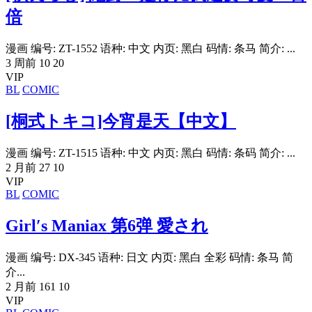
倍
漫画 编号: ZT-1552 语种: 中文 内页: 黑白 码情: 条马 简介: ...
3 周前
10
20
VIP
BL
COMIC
[桐式トキコ]今宵是天【中文】
漫画 编号: ZT-1515 语种: 中文 内页: 黑白 码情: 条码 简介: ...
2 月前
27
10
VIP
BL
COMIC
Girl′s Maniax 第6弹 愛され
漫画 编号: DX-345 语种: 日文 内页: 黑白 全彩 码情: 条马 简
介...
2 月前
161
10
VIP