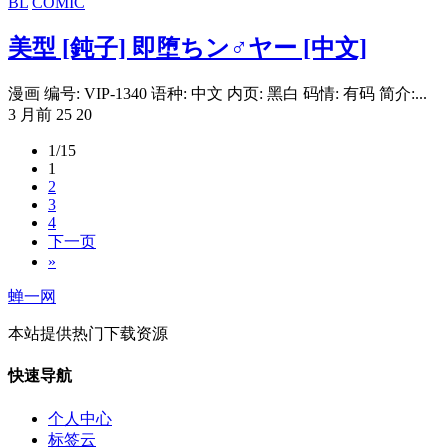
BL
COMIC
美型 [鈍子] 即堕ちン♂ヤー [中文]
漫画 编号: VIP-1340 语种: 中文 内页: 黑白 码情: 有码 简介:...
3 月前
25
20
1/15
1
2
3
4
下一页
»
蝉一网
本站提供热门下载资源
快速导航
个人中心
标签云