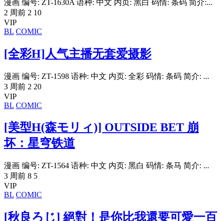
漫画 编号: ZT-1630A 语种: 中文 内页: 黑白 码情: 条码 简介:...
2 周前
2
10
VIP
BL
COMIC
[全彩H]人气主播无套爱摄影
漫画 编号: ZT-1598 语种: 中文 内页: 全彩 码情: 条码 简介: ...
3 周前
2
20
VIP
BL
COMIC
[美型H(森モリィ)] OUTSIDE BET 崩
坏：星穹铁道
漫画 编号: ZT-1564 语种: 中文 内页: 黑白 码情: 条马 简介: ...
3 周前
8
5
VIP
BL
COMIC
[秋良ろじ] 絕對！是你比我還要可愛一百