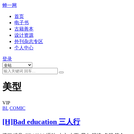
蝉一网
首页
电子书
古籍善本
设计资源
外刊杂志专区
个人中心
登录
美型
VIP
BL
COMIC
[H]Bad education 三人行