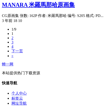
MANARA 米羅馬那哈原画集
CG原画集 张数: 162P 作者: 米羅馬那哈 编号: S205 格式: PD...
3 年前
18
10
1/9
1
2
3
4
下一页
»
蝉一网
本站提供热门下载资源
快速导航
个人中心
标签云
网址导航