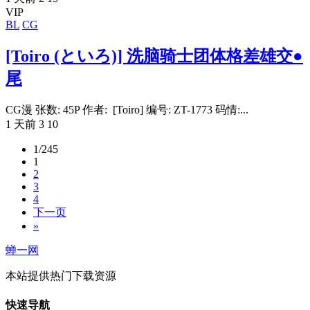
VIP
BL
CG
[Toiro (といろ)] 洗脑骑士团体格差雄交●
尾
CG漫 张数: 45P 作者: [Toiro] 编号: ZT-1773 码情:...
1 天前
3
10
1/245
1
2
3
4
下一页
»
蝉一网
本站提供热门下载资源
快速导航