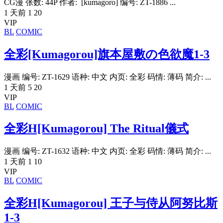
CG漫 张数: 44P 作者: [kumagoro] 编号: ZT-1886 ...
1 天前
1
20
VIP
BL
COMIC
全彩[Kumagorou]旗本屋敷の色欲魔1-3
漫画 编号: ZT-1629 语种: 中文 内页: 全彩 码情: 薄码 简介: ...
1 天前
5
20
VIP
BL
COMIC
全彩H[Kumagorou] The Ritual儀式
漫画 编号: ZT-1632 语种: 中文 内页: 全彩 码情: 薄码 简介: ...
1 天前
1
10
VIP
BL
COMIC
全彩H[Kumagorou] 王子与侍从阿努比斯
1-3