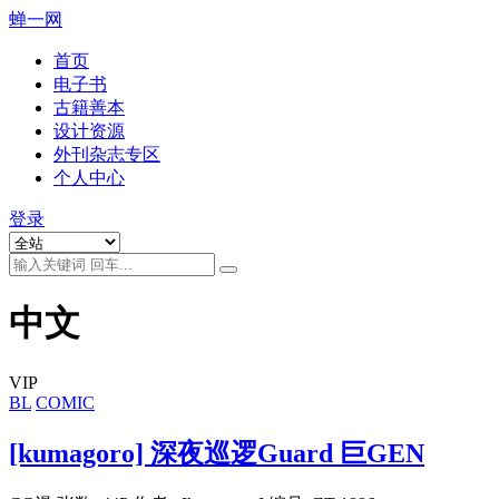
蝉一网
首页
电子书
古籍善本
设计资源
外刊杂志专区
个人中心
登录
中文
VIP
BL
COMIC
[kumagoro] 深夜巡逻Guard 巨GEN