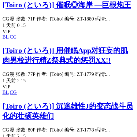
[Toiro (といろ)] 催眠◎海岸 —巨根炮王
CG漫 张数: 71P 作者: [Toiro] 编号: ZT-1880 码情:...
1 天前
0
15
VIP
BL
CG
[Toiro (といろ)] 用催眠App对狂妄的肌
肉男校进行精Z祭典式的惩罚XX!!
CG漫 张数: 77P 作者: [Toiro] 编号: ZT-1779 码情:...
1 天前
2
15
VIP
BL
CG
[Toiro (といろ)] 沉迷雄性J的变态战斗员
化的壮硕英雄们
CG漫 张数: 80P 作者: [Toiro] 编号: ZT-1778 码情:...
1 天前
2
15