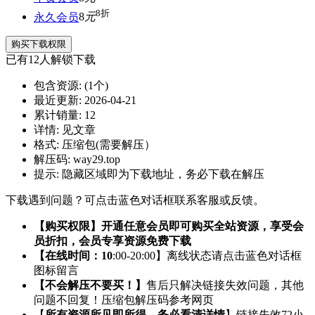
8折
永久会员
8
元
购买下载权限
已有
12
人解锁下载
包含资源:
(1个)
最近更新:
2026-04-21
累计销量:
12
详情:
见文章
格式:
压缩包(需要解压）
解压码:
way29.top
提示:
隐藏区域即为下载地址，务必下载在解压
下载遇到问题？可点击蓝色对话框联系客服或反馈。
【购买权限】开通任意会员即可购买全站资源，享受会
员折扣，会员专享资源免费下载
【在线时间：10
:00-20:00】离线状态请点击蓝色对话框
图标留言
【不会解压不要买！】
售后只解决链接失效问题，其他
问题不回复！压缩包解压码参考网页
【
所有资源所见即所得，务必看清详情
】链接失效72小