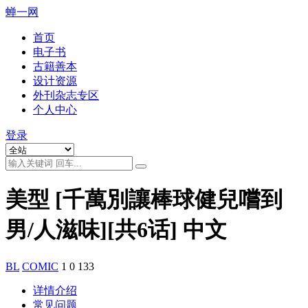
蝉一网
首页
电子书
古籍善本
设计资源
外刊杂志专区
个人中心
登录
美型 [千萬別讓棒球健兒嚐到
男/人滋味][共6话] 中文
BL
COMIC
1
0
133
详情介绍
常见问题