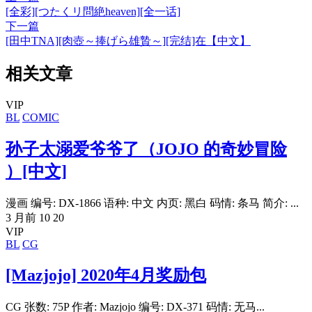
[全彩][つたくリ問絶heaven][全一话]
下一篇
[田中TNA][肉壺～捧げら雄贄～][完结]在【中文】
相关文章
VIP
BL
COMIC
孙子太溺爱爷爷了（JOJO 的奇妙冒险
）[中文]
漫画 编号: DX-1866 语种: 中文 内页: 黑白 码情: 条马 简介: ...
3 月前
10
20
VIP
BL
CG
[Mazjojo] 2020年4月奖励包
CG 张数: 75P 作者: Mazjojo 编号: DX-371 码情: 无马...