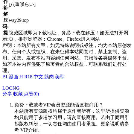
作
[八重咲らい]
者:
解
压
way29.top
码:
提
隐藏区域即为下载地址，务必下载在解压！如无法打开网
示:
页，推荐浏览器：Chrome、Firefox进入网站
声明：本站所有文章，如无特殊说明或标注，均为本站原创发
布。任何个人或组织，在未征得本站同意时，禁止复制、盗
用、采集、发布本站内容到任何网站、书籍等各类媒体平台。
如若本站内容侵犯了原著者的合法权益，可联系我们进行处
理。
BL漫画
H
R18
中文
筋肉
美型
LOONG
分享
收藏
点赞(
0
)
免费下载或者VIP会员资源能否直接商用？
本站所有资源版权均属于原作者所有，这里所提供资源
均只能用于参考学习用，请勿直接商用。若由于商用引
起版权纠纷，一切责任均由使用者承担。更多说明请参
考 VIP介绍。