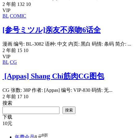
2 年前
132
10
VIP
BL
COMIC
[参号ミツル]亲友不亲吻6话全
漫画 编号: BL-3082 语种: 中文 内页: 黑白 码情: 条码 简介: ...
2 年前
15
10
VIP
BL
CG
[Appas] Shang Chi筋肉CG图包
CG 张数: 38P 作者: [Appas] 编号: VIP-830 码情: 无...
2 年前
17
10
搜索
搜索
下载
10
元
8折
年费会员
8
元