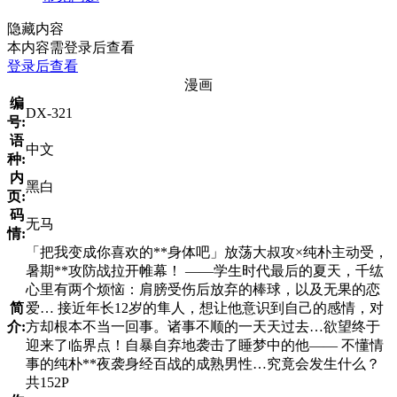
隐藏内容
本内容需登录后查看
登录后查看
漫画
编
DX-321
号:
语
中文
种:
内
黑白
页:
码
无马
情:
「把我变成你喜欢的**身体吧」放荡大叔攻×纯朴主动受，
暑期**攻防战拉开帷幕！ ——学生时代最后的夏天，千纮
心里有两个烦恼：肩膀受伤后放弃的棒球，以及无果的恋
简
爱… 接近年长12岁的隼人，想让他意识到自己的感情，对
介:
方却根本不当一回事。诸事不顺的一天天过去…欲望终于
迎来了临界点！自暴自弃地袭击了睡梦中的他—— 不懂情
事的纯朴**夜袭身经百战的成熟男性…究竟会发生什么？
共152P