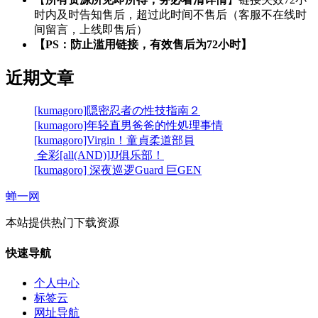
时内及时告知售后，超过此时间不售后（客服不在线时
间留言，上线即售后）
【PS：防止滥用链接，有效售后为72小时】
近期文章
[kumagoro]隠密忍者の性技指南２
[kumagoro]年轻直男爸爸的性処理事情
[kumagoro]Virgin！童貞柔道部員
全彩[all(AND)]JJ俱乐部！
[kumagoro] 深夜巡逻Guard 巨GEN
蝉一网
本站提供热门下载资源
快速导航
个人中心
标签云
网址导航