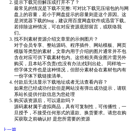
提示下载完但解压或打开不了？
最常见的情况是下载不完整: 可对比下载完压缩包的与网
盘上的容量，若小于网盘提示的容量则是这个原因。这
是浏览器下载的bug，建议用百度网盘软件或迅雷下载。
若排除这种情况，可在对应资源底部留言，或联络我
们。
找不到素材资源介绍文章里的示例图片？
对于会员专享、整站源码、程序插件、网站模板、网页
模版等类型的素材，文章内用于介绍的图片通常并不包
含在对应可供下载素材包内。这些相关商业图片需另外
购买，且本站不负责(也没有办法)找到出处。 同样地一
些字体文件也是这种情况，但部分素材会在素材包内有
一份字体下载链接清单。
付款后无法显示下载地址或者无法查看内容？
如果您已经成功付款但是网站没有弹出成功提示，请联
系站长提供付款信息为您处理
购买该资源后，可以退款吗？
源码素材属于虚拟商品，具有可复制性，可传播性，一
旦授予，不接受任何形式的退款、换货要求。请您在购
买获取之前确认好 是您所需要的资源
上一篇