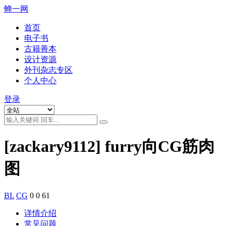
蝉一网
首页
电子书
古籍善本
设计资源
外刊杂志专区
个人中心
登录
[zackary9112] furry向CG筋肉
图
BL
CG
0
0
61
详情介绍
常见问题