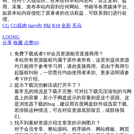
布。任何个人或组织，在未征得本站同意时，禁止复制、盗
用、采集、发布本站内容到任何网站、书籍等各类媒体平台。
如若本站内容侵犯了原著者的合法权益，可联系我们进行处
理。
CG
CG筋肉
furry向
P站
R18
全彩
无马
LOONG
分享
收藏
点赞(
0
)
免费下载或者VIP会员资源能否直接商用？
本站所有资源版权均属于原作者所有，这里所提供资源
均只能用于参考学习用，请勿直接商用。若由于商用引
起版权纠纷，一切责任均由使用者承担。更多说明请参
考 VIP介绍。
提示下载完但解压或打开不了？
最常见的情况是下载不完整: 可对比下载完压缩包的与网
盘上的容量，若小于网盘提示的容量则是这个原因。这
是浏览器下载的bug，建议用百度网盘软件或迅雷下载。
若排除这种情况，可在对应资源底部留言，或联络我
们。
找不到素材资源介绍文章里的示例图片？
对于会员专享、整站源码、程序插件、网站模板、网页