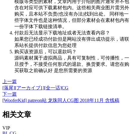
模版等类型的素材，文章内用于介绍的图片通常并不包
含在对应可供下载素材包内。这些相关商业图片需另外
购买，且本站不负责(也没有办法)找到出处。 同样地一
些字体文件也是这种情况，但部分素材会在素材包内有
一份字体下载链接清单。
付款后无法显示下载地址或者无法查看内容？
如果您已经成功付款但是网站没有弹出成功提示，请联
系站长提供付款信息为您处理
购买该资源后，可以退款吗？
源码素材属于虚拟商品，具有可复制性，可传播性，一
旦授予，不接受任何形式的退款、换货要求。请您在购
买获取之前确认好 是您所需要的资源
上一篇
[落尾][アーカイブ1][全一话]CG
下一篇
[WooferKid] patreon站 龙珠同人CG图 2018年11月 含线稿
相关文章
VIP
BL
CG