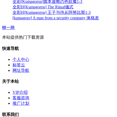
全彩[Kumagorou]旗本屋敷の色欲魔1-3
全彩H[Kumagorou] The Ritual儀式
全彩H[Kumagorou] 王子与侍从阿努比斯1-3
[kumagoro] A man from a security company 体格差
蝉一网
本站提供热门下载资源
快速导航
个人中心
标签云
网址导航
关于本站
VIP介绍
客服咨询
推广计划
联系我们