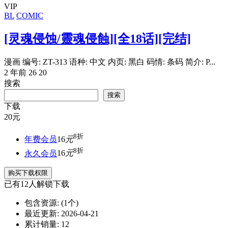
VIP
BL
COMIC
[灵魂侵蚀/靈魂侵蝕][全18话][完结]
漫画 编号: ZT-313 语种: 中文 内页: 黑白 码情: 条码 简介: P...
2 年前
26
20
搜索
搜索
下载
20
元
8折
年费会员
16
元
8折
永久会员
16
元
购买下载权限
已有
12
人解锁下载
包含资源:
(1个)
最近更新:
2026-04-21
累计销量:
12