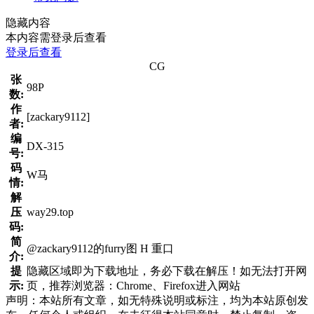
隐藏内容
本内容需登录后查看
登录后查看
CG
张
98P
数:
作
[zackary9112]
者:
编
DX-315
号:
码
W马
情:
解
压
way29.top
码:
简
@zackary9112的furry图 H 重口
介:
提
隐藏区域即为下载地址，务必下载在解压！如无法打开网
示:
页，推荐浏览器：Chrome、Firefox进入网站
声明：本站所有文章，如无特殊说明或标注，均为本站原创发