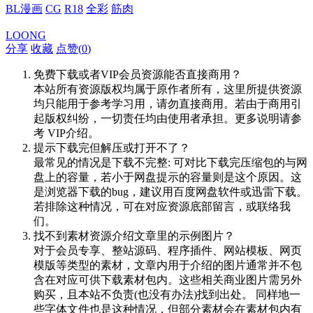
BL漫画
CG
R18
全彩
筋肉
LOONG
分享
收藏
点赞(
0
)
免费下载或者VIP会员资源能否直接商用？
本站所有资源版权均属于原作者所有，这里所提供资源
均只能用于参考学习用，请勿直接商用。若由于商用引
起版权纠纷，一切责任均由使用者承担。更多说明请参
考 VIP介绍。
提示下载完但解压或打开不了？
最常见的情况是下载不完整: 可对比下载完压缩包的与网
盘上的容量，若小于网盘提示的容量则是这个原因。这
是浏览器下载的bug，建议用百度网盘软件或迅雷下载。
若排除这种情况，可在对应资源底部留言，或联络我
们。
找不到素材资源介绍文章里的示例图片？
对于会员专享、整站源码、程序插件、网站模板、网页
模版等类型的素材，文章内用于介绍的图片通常并不包
含在对应可供下载素材包内。这些相关商业图片需另外
购买，且本站不负责(也没有办法)找到出处。 同样地一
些字体文件也是这种情况，但部分素材会在素材包内有