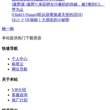
[森野屋 (森野)] 来应聘女仆兼职的伪娘，被T教到CI.。
堕为止
[OinkO (Nanai)]听从甜蜜施虐天使的话[H]
[おとと]大揭秘！大朋友的小秘密
蝉一网
本站提供热门下载资源
快速导航
个人中心
标签云
网址导航
关于本站
VIP介绍
客服咨询
推广计划