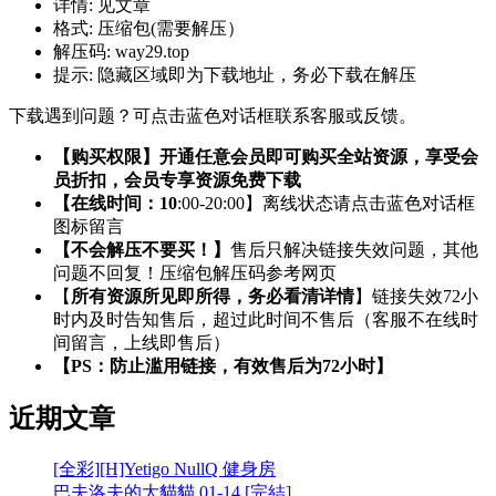
详情:
见文章
格式:
压缩包(需要解压）
解压码:
way29.top
提示:
隐藏区域即为下载地址，务必下载在解压
下载遇到问题？可点击蓝色对话框联系客服或反馈。
【购买权限】开通任意会员即可购买全站资源，享受会
员折扣，会员专享资源免费下载
【在线时间：10
:00-20:00】离线状态请点击蓝色对话框
图标留言
【不会解压不要买！】
售后只解决链接失效问题，其他
问题不回复！压缩包解压码参考网页
【
所有资源所见即所得，务必看清详情
】链接失效72小
时内及时告知售后，超过此时间不售后（客服不在线时
间留言，上线即售后）
【PS：防止滥用链接，有效售后为72小时】
近期文章
[全彩][H]Yetigo NullQ 健身房
巴夫洛夫的大貓貓 01-14 [完結]