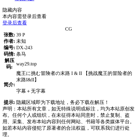
隐藏内容
本内容需登录后查看
登录后查看
CG
张数:
39 P
作者:
未知
编号:
DX-243
码情:
条马
解压
way29.top
码:
魔王に挑む冒険者の末路 I & II 【挑战魔王的冒险者的
末路I&II】
简介:
字幕＋无字幕
提示:
隐藏区域即为下载地址，务必下载在解压！
声明：本站所有文章，如无特殊说明或标注，均为本站原创发
布。任何个人或组织，在未征得本站同意时，禁止复制、盗
用、采集、发布本站内容到任何网站、书籍等各类媒体平台。
如若本站内容侵犯了原著者的合法权益，可联系我们进行处
理。