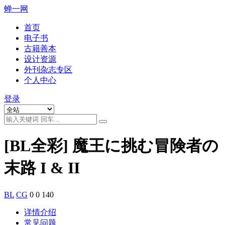
蝉一网
首页
电子书
古籍善本
设计资源
外刊杂志专区
个人中心
登录
[BL全彩] 魔王に挑む冒険者の
末路 I & II
BL
CG
0
0
140
详情介绍
常见问题