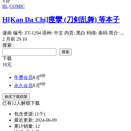
VIP
BL
COMIC
H[Kan Da Chi]痙攣 (刀剣乱舞) 等本子
漫画 编号: ZT-1294 语种: 中文 内页: 黑白 码情: 条码 简介: ...
2 月前
29
10
搜索
搜索
下载
10
元
8折
年费会员
8
元
8折
永久会员
8
元
购买下载权限
已有
12
人解锁下载
包含资源:
(1个)
最近更新:
2024-06-09
累计销量:
12