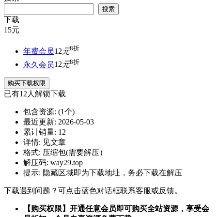
搜索
下载
15
元
8折
年费会员
12
元
8折
永久会员
12
元
购买下载权限
已有
12
人解锁下载
包含资源:
(1个)
最近更新:
2026-05-03
累计销量:
12
详情:
见文章
格式:
压缩包(需要解压）
解压码:
way29.top
提示:
隐藏区域即为下载地址，务必下载在解压
下载遇到问题？可点击蓝色对话框联系客服或反馈。
【购买权限】开通任意会员即可购买全站资源，享受会