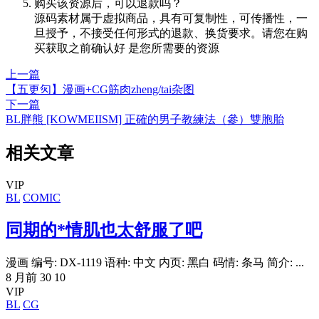
购买该资源后，可以退款吗？
源码素材属于虚拟商品，具有可复制性，可传播性，一
旦授予，不接受任何形式的退款、换货要求。请您在购
买获取之前确认好 是您所需要的资源
上一篇
【五更灳】漫画+CG筋肉zheng/tai杂图
下一篇
BL胖熊 [KOWMEIISM] 正確的男子教練法（參）雙胞胎
相关文章
VIP
BL
COMIC
同期的*情肌也太舒服了吧
漫画 编号: DX-1119 语种: 中文 内页: 黑白 码情: 条马 简介: ...
8 月前
30
10
VIP
BL
CG