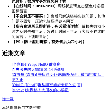
员折扣，会员专享资源免费下载
【在线时间：10
:00-20:00】离线状态请点击蓝色对话框
图标留言
【不会解压不要买！】
售后只解决链接失效问题，其他
问题不回复！压缩包解压码参考网页
【
所有资源所见即所得，务必看清详情
】链接失效72小
时内及时告知售后，超过此时间不售后（客服不在线时
间留言，上线即售后）
【PS：防止滥用链接，有效售后为72小时】
近期文章
[全彩][H]Yetigo NullQ 健身房
巴夫洛夫的大貓貓 01-14 [完結]
[森野屋 (森野)] 来应聘女仆兼职的伪娘，被T教到CI.。
堕为止
[OinkO (Nanai)]听从甜蜜施虐天使的话[H]
[おとと]大揭秘！大朋友的小秘密
蝉一网
本站提供热门下载资源