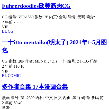
Fuhrerdoodles欧美筋肉CG
CG 编号: VIP-1550 张数: 26 内页: 全彩 码情: 无码 简介:...
2 年前
25
5
VIP
BL
CG
一十itto mentaiko(明太子) 2021年1-5月图
包
CG 张数: 28P 作者: MENたいこ (一十) 编号: ZT-135 码情...
2 年前
110
10
VIP
BL
COMIC
多作者合集 17本漫画合集
漫画 编号: BL-2399 语种: 中文 日文 内页: 黑白 码情: 条码 简...
2 年前
60
40
搜索