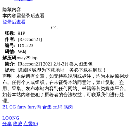
隐藏内容
本内容需登录后查看
登录后查看
CG
张数:
91P
作者:
[Raccoon21]
编号:
DX-223
码情:
W马
解压码:
way29.top
简介:
[Raccoon21] 2021 2月-3月兽人图集包
提示:
隐藏区域即为下载地址，务必下载在解压！
声明：本站所有文章，如无特殊说明或标注，均为本站原创发
布。任何个人或组织，在未征得本站同意时，禁止复制、盗
用、采集、发布本站内容到任何网站、书籍等各类媒体平台。
如若本站内容侵犯了原著者的合法权益，可联系我们进行处
理。
BL
CG
furry
furry向
合集
无码
筋肉
LOONG
分享
收藏
点赞(
0
)