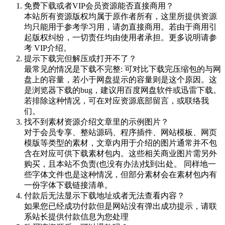
免费下载或者VIP会员资源能否直接商用？
本站所有资源版权均属于原作者所有，这里所提供资源
均只能用于参考学习用，请勿直接商用。若由于商用引
起版权纠纷，一切责任均由使用者承担。更多说明请参
考 VIP介绍。
提示下载完但解压或打开不了？
最常见的情况是下载不完整: 可对比下载完压缩包的与网
盘上的容量，若小于网盘提示的容量则是这个原因。这
是浏览器下载的bug，建议用百度网盘软件或迅雷下载。
若排除这种情况，可在对应资源底部留言，或联络我
们。
找不到素材资源介绍文章里的示例图片？
对于会员专享、整站源码、程序插件、网站模板、网页
模版等类型的素材，文章内用于介绍的图片通常并不包
含在对应可供下载素材包内。这些相关商业图片需另外
购买，且本站不负责(也没有办法)找到出处。 同样地一
些字体文件也是这种情况，但部分素材会在素材包内有
一份字体下载链接清单。
付款后无法显示下载地址或者无法查看内容？
如果您已经成功付款但是网站没有弹出成功提示，请联
系站长提供付款信息为您处理