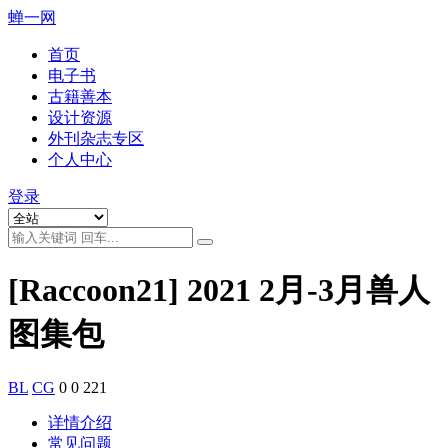
蝉一网
首页
电子书
古籍善本
设计资源
外刊杂志专区
个人中心
登录
[Raccoon21] 2021 2月-3月兽人
图集包
BL
CG
0
0
221
详情介绍
常见问题