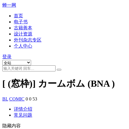
蝉一网
首页
电子书
古籍善本
设计资源
外刊杂志专区
个人中心
登录
[ (窓枠)] カームボム (BNA )
BL
COMIC
0
0
53
详情介绍
常见问题
隐藏内容