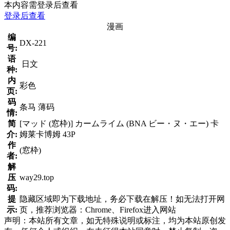
本内容需登录后查看
登录后查看
漫画
编
DX-221
号:
语
日文
种:
内
彩色
页:
码
条马 薄码
情:
简
[マッド (窓枠)] カームライム (BNA ビー・ヌ・エー) 卡
介:
姆莱卡博姆 43P
作
(窓枠)
者:
解
压
way29.top
码:
提
隐藏区域即为下载地址，务必下载在解压！如无法打开网
示:
页，推荐浏览器：Chrome、Firefox进入网站
声明：本站所有文章，如无特殊说明或标注，均为本站原创发