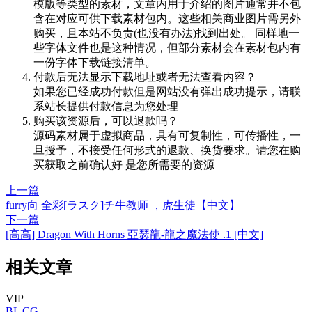
模版等类型的素材，文章内用于介绍的图片通常并不包
含在对应可供下载素材包内。这些相关商业图片需另外
购买，且本站不负责(也没有办法)找到出处。 同样地一
些字体文件也是这种情况，但部分素材会在素材包内有
一份字体下载链接清单。
付款后无法显示下载地址或者无法查看内容？
如果您已经成功付款但是网站没有弹出成功提示，请联
系站长提供付款信息为您处理
购买该资源后，可以退款吗？
源码素材属于虚拟商品，具有可复制性，可传播性，一
旦授予，不接受任何形式的退款、换货要求。请您在购
买获取之前确认好 是您所需要的资源
上一篇
furry向 全彩[ラスク]チ牛教师 ，虎生徒【中文】
下一篇
[高高] Dragon With Horns 亞瑟龍-龍之魔法使 .1 [中文]
相关文章
VIP
BL
CG