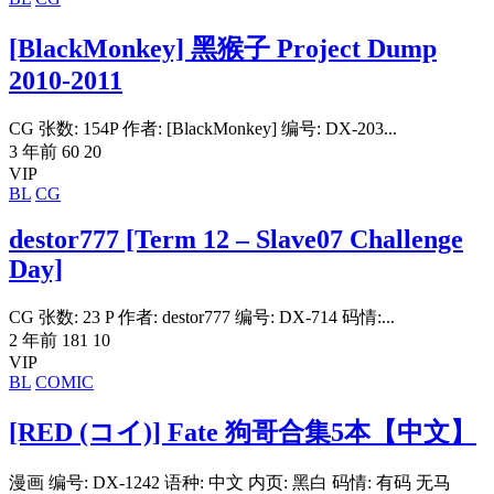
[BlackMonkey] 黑猴子 Project Dump
2010-2011
CG 张数: 154P 作者: [BlackMonkey] 编号: DX-203...
3 年前
60
20
VIP
BL
CG
destor777 [Term 12 – Slave07 Challenge
Day]
CG 张数: 23 P 作者: destor777 编号: DX-714 码情:...
2 年前
181
10
VIP
BL
COMIC
[RED (コイ)] Fate 狗哥合集5本【中文】
漫画 编号: DX-1242 语种: 中文 内页: 黑白 码情: 有码 无马