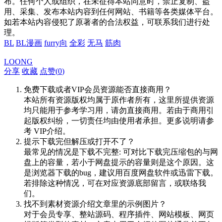
布。任何个人或组织，在未征得本站同意时，禁止复制、盗
用、采集、发布本站内容到任何网站、书籍等各类媒体平台。
如若本站内容侵犯了原著者的合法权益，可联系我们进行处
理。
BL
BL漫画
furry向
全彩
无马
筋肉
LOONG
分享
收藏
点赞(
0
)
免费下载或者VIP会员资源能否直接商用？
本站所有资源版权均属于原作者所有，这里所提供资源
均只能用于参考学习用，请勿直接商用。若由于商用引
起版权纠纷，一切责任均由使用者承担。更多说明请参
考 VIP介绍。
提示下载完但解压或打开不了？
最常见的情况是下载不完整: 可对比下载完压缩包的与网
盘上的容量，若小于网盘提示的容量则是这个原因。这
是浏览器下载的bug，建议用百度网盘软件或迅雷下载。
若排除这种情况，可在对应资源底部留言，或联络我
们。
找不到素材资源介绍文章里的示例图片？
对于会员专享、整站源码、程序插件、网站模板、网页