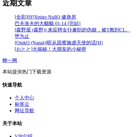
近期文章
[全彩][H]Yetigo NullQ 健身房
巴夫洛夫的大貓貓 01-14 [完結]
[森野屋 (森野)] 来应聘女仆兼职的伪娘，被T教到CI.。
堕为止
[OinkO (Nanai)]听从甜蜜施虐天使的话[H]
[おとと]大揭秘！大朋友的小秘密
蝉一网
本站提供热门下载资源
快速导航
个人中心
标签云
网址导航
关于本站
VIP介绍