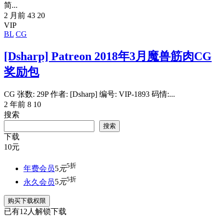
简...
2 月前
43
20
VIP
BL
CG
[Dsharp] Patreon 2018年3月魔兽筋肉CG
奖励包
CG 张数: 29P 作者: [Dsharp] 编号: VIP-1893 码情:...
2 年前
8
10
搜索
搜索
下载
10
元
5折
年费会员
5
元
5折
永久会员
5
元
购买下载权限
已有
12
人解锁下载