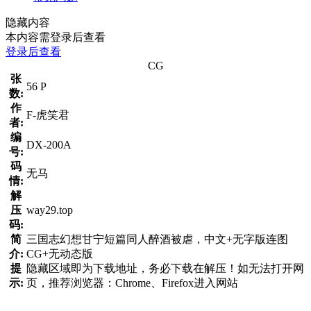
隐藏内容
本内容需登录后查看
登录后查看
CG
张
56 P
数:
作
F-虎笑君
者:
编
DX-200A
号:
码
无马
情:
解
压
way29.top
码:
简
三国志幻想甘宁短篇同人醉酒被虐，中文+无字版连图
介:
CG+无动态版
提
隐藏区域即为下载地址，务必下载在解压！如无法打开网
示:
页，推荐浏览器：Chrome、Firefox进入网站