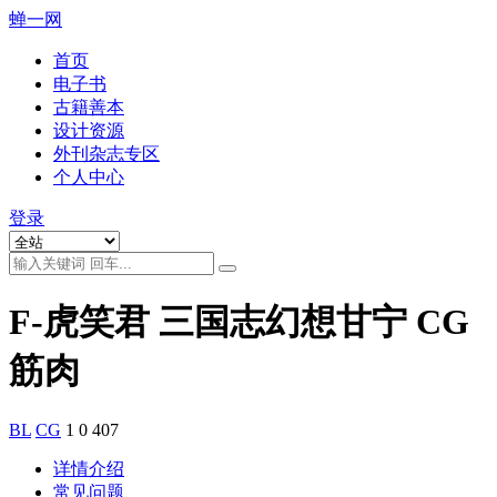
蝉一网
首页
电子书
古籍善本
设计资源
外刊杂志专区
个人中心
登录
F-虎笑君 三国志幻想甘宁 CG
筋肉
BL
CG
1
0
407
详情介绍
常见问题