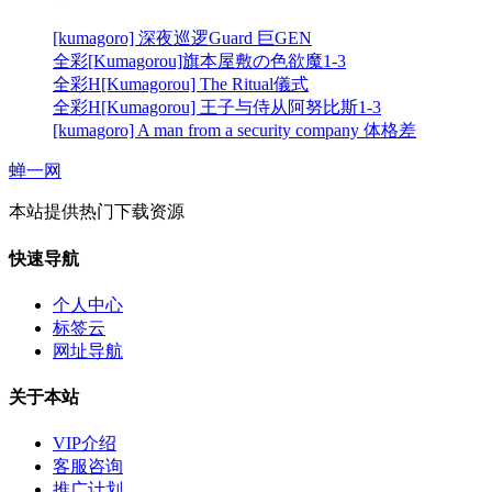
[kumagoro] 深夜巡逻Guard 巨GEN
全彩[Kumagorou]旗本屋敷の色欲魔1-3
全彩H[Kumagorou] The Ritual儀式
全彩H[Kumagorou] 王子与侍从阿努比斯1-3
[kumagoro] A man from a security company 体格差
蝉一网
本站提供热门下载资源
快速导航
个人中心
标签云
网址导航
关于本站
VIP介绍
客服咨询
推广计划