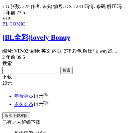
CG 张数: 22P 作者: 未知 编号: DX-1283 码情: 条码 解压码...
2 年前
73
5
VIP
BL
COMIC
[BL全彩]lovely Bonuy
编号: VIP-02 语种: 英文 内页: 27P 彩色 解压码: way29....
2 年前
39
5
搜索
搜索
下载
20
元
7折
年费会员
14
元
7折
永久会员
14
元
购买下载权限
已有
14
人解锁下载