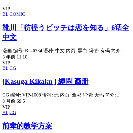
VIP
BL
COMIC
靴川「彷徨うビッチは恋を知る」6话全
中文
漫画 编号: BL-6334 语种: 中文 内页: 黑白 码情: 有码 简介: ...
3 年前
11
10
VIP
BL
CG
[Kasuga Kikaku ] 縛悶 画册
CG 编号: VIP-1008 语种: 无 内页: 全彩 码情: 无码 简介: ...
8 月前
69
5
VIP
BL
CG
前辈的教学方案