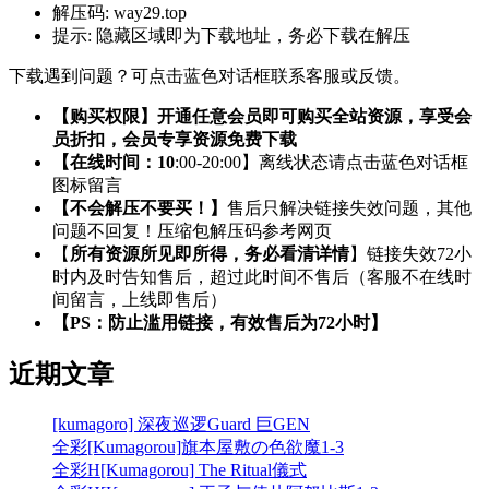
解压码:
way29.top
提示:
隐藏区域即为下载地址，务必下载在解压
下载遇到问题？可点击蓝色对话框联系客服或反馈。
【购买权限】开通任意会员即可购买全站资源，享受会
员折扣，会员专享资源免费下载
【在线时间：10
:00-20:00】离线状态请点击蓝色对话框
图标留言
【不会解压不要买！】
售后只解决链接失效问题，其他
问题不回复！压缩包解压码参考网页
【
所有资源所见即所得，务必看清详情
】链接失效72小
时内及时告知售后，超过此时间不售后（客服不在线时
间留言，上线即售后）
【PS：防止滥用链接，有效售后为72小时】
近期文章
[kumagoro] 深夜巡逻Guard 巨GEN
全彩[Kumagorou]旗本屋敷の色欲魔1-3
全彩H[Kumagorou] The Ritual儀式