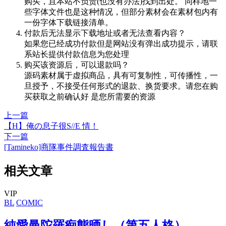
购买，且本站不负责(也没有办法)找到出处。 同样地一
些字体文件也是这种情况，但部分素材会在素材包内有
一份字体下载链接清单。
付款后无法显示下载地址或者无法查看内容？
如果您已经成功付款但是网站没有弹出成功提示，请联
系站长提供付款信息为您处理
购买该资源后，可以退款吗？
源码素材属于虚拟商品，具有可复制性，可传播性，一
旦授予，不接受任何形式的退款、换货要求。请您在购
买获取之前确认好 是您所需要的资源
上一篇
【H】俺の息子很S//E 情！
下一篇
[Tamineko]商隊事件調査報告書
相关文章
VIP
BL
COMIC
純愛曼陀羅痴態晒し（第五人格）