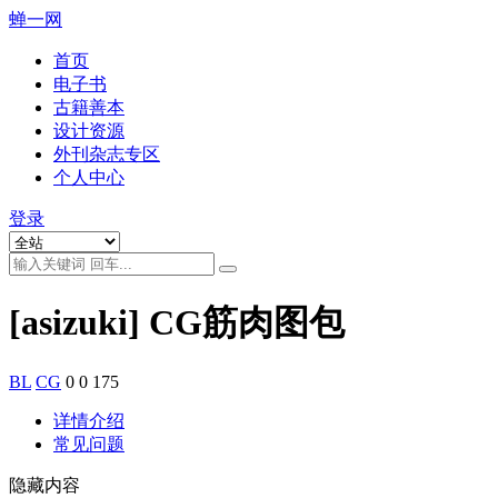
蝉一网
首页
电子书
古籍善本
设计资源
外刊杂志专区
个人中心
登录
[asizuki] CG筋肉图包
BL
CG
0
0
175
详情介绍
常见问题
隐藏内容