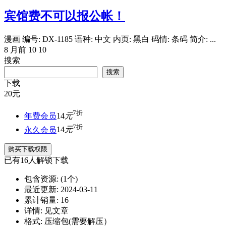
宾馆费不可以报公帐！
漫画 编号: DX-1185 语种: 中文 内页: 黑白 码情: 条码 简介: ...
8 月前
10
10
搜索
搜索
下载
20
元
7折
年费会员
14
元
7折
永久会员
14
元
购买下载权限
已有
16
人解锁下载
包含资源:
(1个)
最近更新:
2024-03-11
累计销量:
16
详情:
见文章
格式:
压缩包(需要解压）