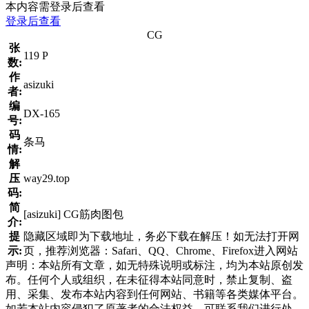
本内容需登录后查看
登录后查看
CG
张
119 P
数:
作
asizuki
者:
编
DX-165
号:
码
条马
情:
解
压
way29.top
码:
简
[asizuki] CG筋肉图包
介:
提
隐藏区域即为下载地址，务必下载在解压！如无法打开网
示:
页，推荐浏览器：Safari、QQ、Chrome、Firefox进入网站
声明：本站所有文章，如无特殊说明或标注，均为本站原创发
布。任何个人或组织，在未征得本站同意时，禁止复制、盗
用、采集、发布本站内容到任何网站、书籍等各类媒体平台。
如若本站内容侵犯了原著者的合法权益，可联系我们进行处