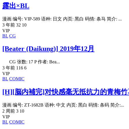
露出×BL
漫画 编号: VIP-589 语种: 日文 内页: 黑白 码情: 条马 简介: ...
3 年前
32
10
VIP
BL
CG
[Beater (Daikung)] 2019年12月
CG 张数: 17 P 作者: Bea...
3 年前
116
6
VIP
BL
COMIC
[H][脳内補完]对快感毫无抵抗力的青梅竹
漫画 编号: ZT-1682B 语种: 中文 内页: 黑白 码情: 条码 简介:...
2 周前
3
10
VIP
BL
COMIC