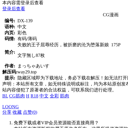
本内容需登录后查看
登录后查看
CG漫画
编号:
DX-139
语种:
中文
内页:
彩色
码情:
有码/薄码
失败的王子屈辱经历，被折磨的沦为堕落新娘 175P
简介:
文字無し87枚
作者:
まっちゃあいす
解压码:
way29.top
提示:
隐藏区域即为下载地址，务必下载在解压！如无法打开网页，
声明：本站所有文章，如无特殊说明或标注，均为本站原创发
站内容侵犯了原著者的合法权益，可联系我们进行处理。
BL
CG筋肉
H
R18
中文
全彩
筋肉
LOONG
分享
收藏
点赞(
0
)
免费下载或者VIP会员资源能否直接商用？