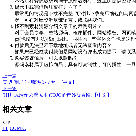
本站所有资源版权均属于原作者所有，这里所提供资源均
提示下载完但解压或打开不了？
最常见的情况是下载不完整: 可对比下载完压缩包的与网
况，可在对应资源底部留言，或联络我们。
找不到素材资源介绍文章里的示例图片？
对于会员专享、整站源码、程序插件、网站模板、网页模
责(也没有办法)找到出处。 同样地一些字体文件也是这
付款后无法显示下载地址或者无法查看内容？
如果您已经成功付款但是网站没有弹出成功提示，请联系
购买该资源后，可以退款吗？
源码素材属于虚拟商品，具有可复制性，可传播性，一旦
上一篇
美型 [鈍子] 即堕ちン♂ヤー [中文]
下一篇
[H]川尻浩作の壁尻本 (JOJO的奇妙な冒険)【中文】
相关文章
VIP
BL
COMIC