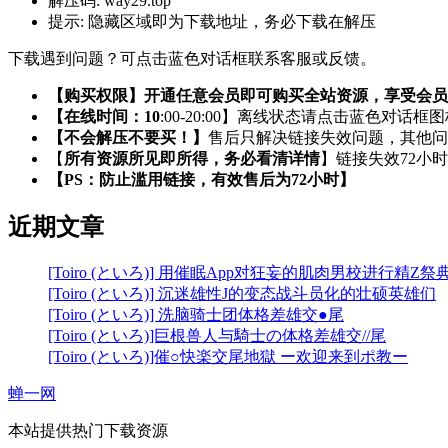
解压码:
way29.top
提示:
隐藏区域即为下载地址，务必下载在解压
下载遇到问题？可点击蓝色对话框联系客服或反馈。
【购买权限】开通任意会员即可购买全站资源，享受会员
【在线时间：10
:00-20:00】离线状态请点击蓝色对话框
【不会解压不要买！】
售后只解决链接失效问题，其他问
【
所有资源所见即所得，务必看清详情
】链接失效72小
【PS：防止滥用链接，有效售后为72小时】
近期文章
[Toiro (といろ)] 用催眠App对狂妄的肌肉男校进行精Z祭
[Toiro (といろ)] 沉迷雄性J的变态战斗员化的壮硕英雄们
[Toiro (といろ)] 洗脑骑士团体格差雄交●尾
[Toiro (といろ)]巨根兽人与騎士の体格差雄交//尾
[Toiro (といろ)]催○快楽交尾地獄 ー欢迎来到ポ教ー
蝉一网
本站提供热门下载资源