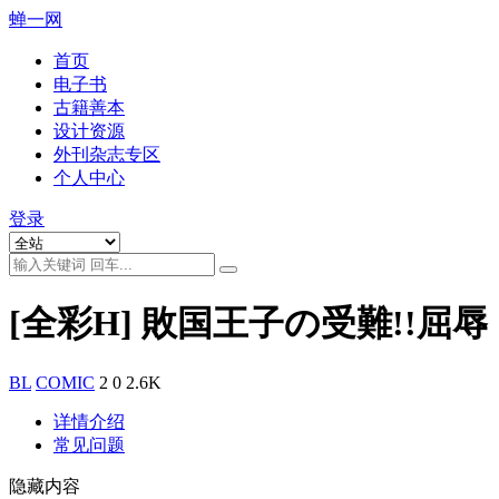
蝉一网
首页
电子书
古籍善本
设计资源
外刊杂志专区
个人中心
登录
[全彩H] 敗国王子の受難!!屈
BL
COMIC
2
0
2.6K
详情介绍
常见问题
隐藏内容