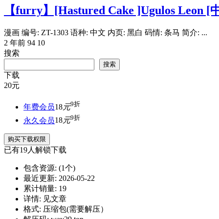
【furry】[Hastured Cake ]Ugulos Leon 
漫画 编号: ZT-1303 语种: 中文 内页: 黑白 码情: 条马 简介: ...
2 年前
94
10
搜索
搜索
下载
20
元
9折
年费会员
18
元
9折
永久会员
18
元
购买下载权限
已有
19
人解锁下载
包含资源:
(1个)
最近更新:
2026-05-22
累计销量:
19
详情:
见文章
格式:
压缩包(需要解压）