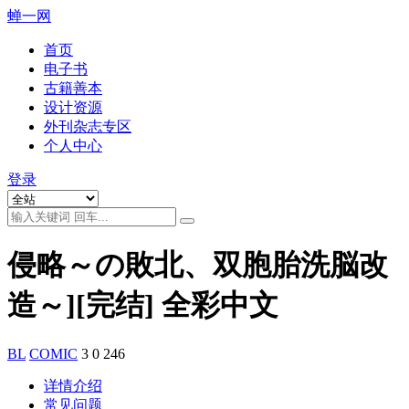
蝉一网
首页
电子书
古籍善本
设计资源
外刊杂志专区
个人中心
登录
侵略～の敗北、双胞胎洗脳改
造～][完结] 全彩中文
BL
COMIC
3
0
246
详情介绍
常见问题