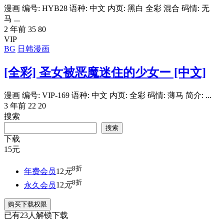
漫画 编号: HYB28 语种: 中文 内页: 黑白 全彩 混合 码情: 无
马 ...
2 年前
35
80
VIP
BG
日韩漫画
[全彩] 圣女被恶魔迷住的少女ー [中文]
漫画 编号: VIP-169 语种: 中文 内页: 全彩 码情: 薄马 简介: ...
3 年前
22
20
搜索
搜索
下载
15
元
8折
年费会员
12
元
8折
永久会员
12
元
购买下载权限
已有
23
人解锁下载