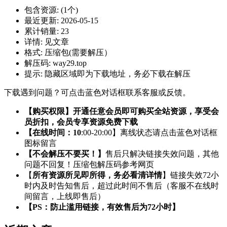
包含资源:
(1个)
最近更新:
2026-05-15
累计销量:
23
详情:
见文章
格式:
压缩包(需要解压）
解压码:
way29.top
提示:
隐藏区域即为下载地址，务必下载在解压
下载遇到问题？可点击蓝色对话框联系客服或反馈。
【购买权限】开通任意会员即可购买全站资源，享受会
员折扣，会员专享资源免费下载
【在线时间：10
:00-20:00】离线状态请点击蓝色对话框
图标留言
【不会解压不要买！】
售后只解决链接失效问题，其他
问题不回复！压缩包解压码参考网页
【
所有资源所见即所得，务必看清详情
】链接失效72小
时内及时告知售后，超过此时间不售后（客服不在线时
间留言，上线即售后）
【PS：防止滥用链接，有效售后为72小时】