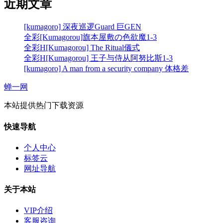
近期文章
[kumagoro] 深夜巡逻Guard 巨GEN
全彩[Kumagorou]旗本屋敷の色欲魔1-3
全彩H[Kumagorou] The Ritual儀式
全彩H[Kumagorou] 王子与侍从阿努比斯1-3
[kumagoro] A man from a security company 体格差
蝉一网
本站提供热门下载资源
快速导航
个人中心
标签云
网址导航
关于本站
VIP介绍
客服咨询