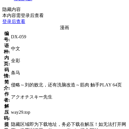
隐藏内容
本内容需登录后查看
登录后查看
漫画
编
DX-059
号:
语
中文
种:
内
全彩
页:
码
条马
情:
简
侵略～刘的败北，还有洗脑改造～筋肉 触手PLAY 64页
介:
作
アクオチスキー先生
者:
解
压
way29.top
码:
提
隐藏区域即为下载地址，务必下载在解压！如无法打开网