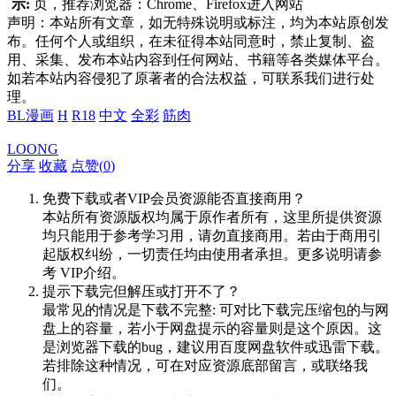
示:
页，推荐浏览器：Chrome、Firefox进入网站
声明：本站所有文章，如无特殊说明或标注，均为本站原创发
布。任何个人或组织，在未征得本站同意时，禁止复制、盗
用、采集、发布本站内容到任何网站、书籍等各类媒体平台。
如若本站内容侵犯了原著者的合法权益，可联系我们进行处
理。
BL漫画
H
R18
中文
全彩
筋肉
LOONG
分享
收藏
点赞(
0
)
免费下载或者VIP会员资源能否直接商用？
本站所有资源版权均属于原作者所有，这里所提供资源
均只能用于参考学习用，请勿直接商用。若由于商用引
起版权纠纷，一切责任均由使用者承担。更多说明请参
考 VIP介绍。
提示下载完但解压或打开不了？
最常见的情况是下载不完整: 可对比下载完压缩包的与网
盘上的容量，若小于网盘提示的容量则是这个原因。这
是浏览器下载的bug，建议用百度网盘软件或迅雷下载。
若排除这种情况，可在对应资源底部留言，或联络我
们。