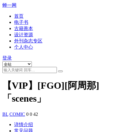
蝉一网
首页
电子书
古籍善本
设计资源
外刊杂志专区
个人中心
登录
【VIP】[FGO][阿周那]
「scenes」
BL
COMIC
0
0
42
详情介绍
常见问题