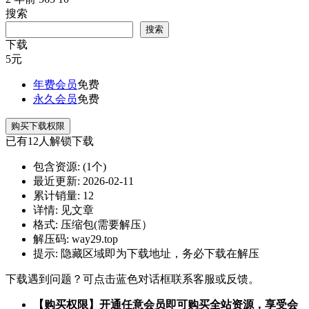
搜索
搜索
下载
5
元
年费会员
免费
永久会员
免费
购买下载权限
已有
12
人解锁下载
包含资源:
(1个)
最近更新:
2026-02-11
累计销量:
12
详情:
见文章
格式:
压缩包(需要解压）
解压码:
way29.top
提示:
隐藏区域即为下载地址，务必下载在解压
下载遇到问题？可点击蓝色对话框联系客服或反馈。
【购买权限】开通任意会员即可购买全站资源，享受会