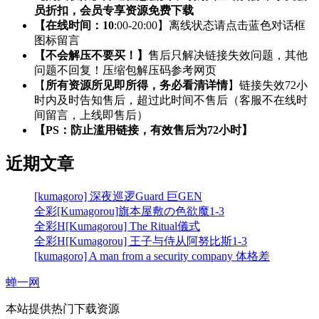
员折扣，会员专享资源免费下载
【在线时间：10
:00-20:00】离线状态请点击蓝色对话框
图标留言
【不会解压不要买！】
售后只解决链接失效问题，其他
问题不回复！压缩包解压码参考网页
【
所有资源所见即所得，务必看清详情
】链接失效72小
时内及时告知售后，超过此时间不售后（客服不在线时
间留言，上线即售后）
【PS：防止滥用链接，有效售后为72小时】
近期文章
[kumagoro] 深夜巡逻Guard 巨GEN
全彩[Kumagorou]旗本屋敷の色欲魔1-3
全彩H[Kumagorou] The Ritual儀式
全彩H[Kumagorou] 王子与侍从阿努比斯1-3
[kumagoro] A man from a security company 体格差
蝉一网
本站提供热门下载资源