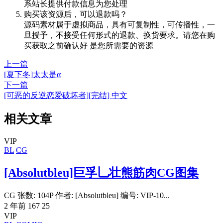
系站长提供付款信息为您处理
购买该资源后，可以退款吗？
源码素材属于虚拟商品，具有可复制性，可传播性，一
旦授予，不接受任何形式的退款、换货要求。请您在购
买获取之前确认好 是您所需要的资源
上一篇
[夏下冬]太太是α
下一篇
[可恶的反逆恋爱破坏者][完结] 中文
相关文章
VIP
BL
CG
[Absolutbleu]巨孚乚壮熊筋肉CG图集
CG 张数: 104P 作者: [Absolutbleu] 编号: VIP-10...
2 年前
167
25
VIP