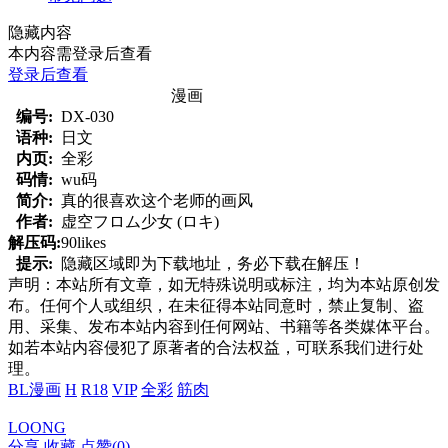
隐藏内容
本内容需登录后查看
登录后查看
漫画
编号:
DX-030
语种:
日文
内页:
全彩
码情:
wu码
简介:
真的很喜欢这个老师的画风
作者:
虚空フロム少女 (ロキ)
解压码:
90likes
提示:
隐藏区域即为下载地址，务必下载在解压！
声明：本站所有文章，如无特殊说明或标注，均为本站原创发
布。任何个人或组织，在未征得本站同意时，禁止复制、盗
用、采集、发布本站内容到任何网站、书籍等各类媒体平台。
如若本站内容侵犯了原著者的合法权益，可联系我们进行处
理。
BL漫画
H
R18
VIP
全彩
筋肉
LOONG
分享
收藏
点赞(
0
)