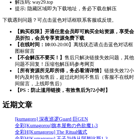
解压码:
way29.top
提示:
隐藏区域即为下载地址，务必下载在解压
下载遇到问题？可点击蓝色对话框联系客服或反馈。
【购买权限】开通任意会员即可购买全站资源，享受会
员折扣，会员专享资源免费下载
【在线时间：10
:00-20:00】离线状态请点击蓝色对话框
图标留言
【不会解压不要买！】
售后只解决链接失效问题，其他
问题不回复！压缩包解压码参考网页
【
所有资源所见即所得，务必看清详情
】链接失效72小
时内及时告知售后，超过此时间不售后（客服不在线时
间留言，上线即售后）
【PS：防止滥用链接，有效售后为72小时】
近期文章
[kumagoro] 深夜巡逻Guard 巨GEN
全彩[Kumagorou]旗本屋敷の色欲魔1-3
全彩H[Kumagorou] The Ritual儀式
全彩H[Kumagorou] 王子与侍从阿努比斯1-3