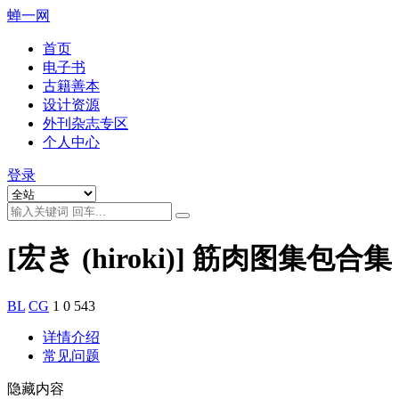
蝉一网
首页
电子书
古籍善本
设计资源
外刊杂志专区
个人中心
登录
[宏き (hiroki)] 筋肉图集包合集
BL
CG
1
0
543
详情介绍
常见问题
隐藏内容