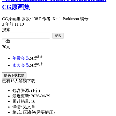
CG原画集
CG原画集 张数: 138 P 作者: Keith Parkinson 编号: ...
3 年前
11
10
搜索
搜索
下载
30
元
8折
年费会员
24
元
8折
永久会员
24
元
购买下载权限
已有
16
人解锁下载
包含资源:
(1个)
最近更新:
2026-04-29
累计销量:
16
详情:
见文章
格式:
压缩包(需要解压）