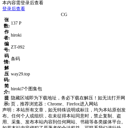
本内容需登录后查看
登录后查看
CG
张
137 P
数:
作
hiroki
者:
编
ZT-092
号:
码
条码
情:
解
压
way29.top
码:
简
hiroki7个图集包
介:
提
隐藏区域即为下载地址，务必下载在解压！如无法打开网
示:
页，推荐浏览器：Chrome、Firefox进入网站
声明：本站所有文章，如无特殊说明或标注，均为本站原创发
布。任何个人或组织，在未征得本站同意时，禁止复制、盗
用、采集、发布本站内容到任何网站、书籍等各类媒体平台。
如若本站内容侵犯了原著者的合法权益，可联系我们进行处