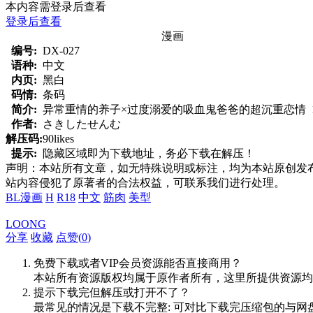
本内容需登录后查看
登录后查看
漫画
编号:
DX-027
语种:
中文
内页:
黑白
码情:
条码
简介:
异常重情的养子×过度溺爱的吸血鬼爸爸的超沉重恋情 1
作者:
さきしたせんむ
解压码:
90likes
提示:
隐藏区域即为下载地址，务必下载在解压！
声明：本站所有文章，如无特殊说明或标注，均为本站原创发
站内容侵犯了原著者的合法权益，可联系我们进行处理。
BL漫画
H
R18
中文
筋肉
美型
LOONG
分享
收藏
点赞(
0
)
免费下载或者VIP会员资源能否直接商用？
本站所有资源版权均属于原作者所有，这里所提供资源均
提示下载完但解压或打开不了？
最常见的情况是下载不完整: 可对比下载完压缩包的与网