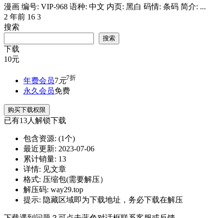
漫画 编号: VIP-968 语种: 中文 内页: 黑白 码情: 条码 简介: ...
2 年前
16
3
搜索
搜索
下载
10
元
7折
年费会员
7
元
永久会员
免费
购买下载权限
已有
13
人解锁下载
包含资源:
(1个)
最近更新:
2023-07-06
累计销量:
13
详情:
见文章
格式:
压缩包(需要解压）
解压码:
way29.top
提示:
隐藏区域即为下载地址，务必下载在解压
下载遇到问题？可点击蓝色对话框联系客服或反馈。