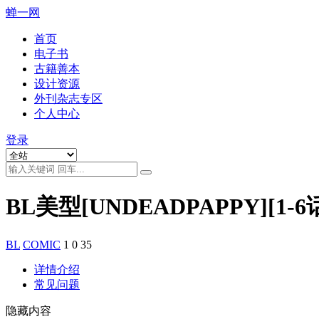
蝉一网
首页
电子书
古籍善本
设计资源
外刊杂志专区
个人中心
登录
BL美型[UNDEADPAPPY][1-6
BL
COMIC
1
0
35
详情介绍
常见问题
隐藏内容