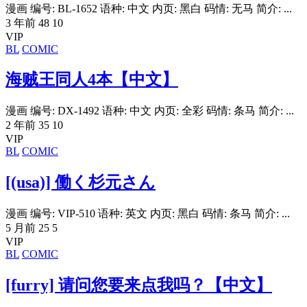
漫画 编号: BL-1652 语种: 中文 内页: 黑白 码情: 无马 简介: ...
3 年前
48
10
VIP
BL
COMIC
海贼王同人4本【中文】
漫画 编号: DX-1492 语种: 中文 内页: 全彩 码情: 条马 简介: ...
2 年前
35
10
VIP
BL
COMIC
[(usa)] 働く杉元さん
漫画 编号: VIP-510 语种: 英文 内页: 黑白 码情: 条马 简介: ...
5 月前
25
5
VIP
BL
COMIC
[furry] 请问您要来点我吗？【中文】