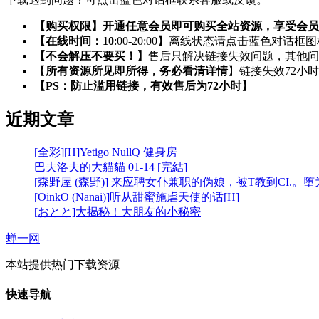
【购买权限】开通任意会员即可购买全站资源，享受会员
【在线时间：10
:00-20:00】离线状态请点击蓝色对话框
【不会解压不要买！】
售后只解决链接失效问题，其他问
【
所有资源所见即所得，务必看清详情
】链接失效72小
【PS：防止滥用链接，有效售后为72小时】
近期文章
[全彩][H]Yetigo NullQ 健身房
巴夫洛夫的大貓貓 01-14 [完結]
[森野屋 (森野)] 来应聘女仆兼职的伪娘，被T教到CI.。
[OinkO (Nanai)]听从甜蜜施虐天使的话[H]
[おとと]大揭秘！大朋友的小秘密
蝉一网
本站提供热门下载资源
快速导航