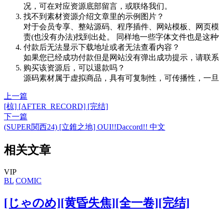
况，可在对应资源底部留言，或联络我们。
找不到素材资源介绍文章里的示例图片？
对于会员专享、整站源码、程序插件、网站模板、网页模
责(也没有办法)找到出处。 同样地一些字体文件也是这
付款后无法显示下载地址或者无法查看内容？
如果您已经成功付款但是网站没有弹出成功提示，请联系
购买该资源后，可以退款吗？
源码素材属于虚拟商品，具有可复制性，可传播性，一旦
上一篇
[椋] [AFTER_RECORD] [完结]
下一篇
(SUPER関西24) [立錐之地] OUI!!Daccord!! 中文
相关文章
VIP
BL
COMIC
[じゃのめ][黄昏失焦][全一卷][完结]