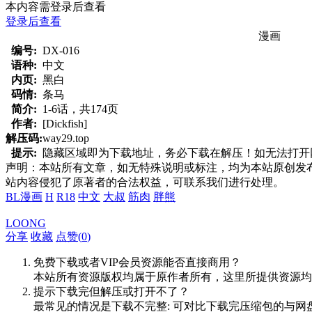
本内容需登录后查看
登录后查看
漫画
编号:
DX-016
语种:
中文
内页:
黑白
码情:
条马
简介:
1-6话，共174页
作者:
[Dickfish]
解压码:
way29.top
提示:
隐藏区域即为下载地址，务必下载在解压！如无法打开网页，
声明：本站所有文章，如无特殊说明或标注，均为本站原创发
站内容侵犯了原著者的合法权益，可联系我们进行处理。
BL漫画
H
R18
中文
大叔
筋肉
胖熊
LOONG
分享
收藏
点赞(
0
)
免费下载或者VIP会员资源能否直接商用？
本站所有资源版权均属于原作者所有，这里所提供资源均
提示下载完但解压或打开不了？
最常见的情况是下载不完整: 可对比下载完压缩包的与网