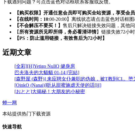
下载遇到问题？可点击蓝色对话框联系客服或反馈。
【购买权限】开通任意会员即可购买全站资源，享受会员
【在线时间：10
:00-20:00】离线状态请点击蓝色对话框
【不会解压不要买！】
售后只解决链接失效问题，其他问
【
所有资源所见即所得，务必看清详情
】链接失效72小
【PS：防止滥用链接，有效售后为72小时】
近期文章
[全彩][H]Yetigo NullQ 健身房
巴夫洛夫的大貓貓 01-14 [完結]
[森野屋 (森野)] 来应聘女仆兼职的伪娘，被T教到CI.。
[OinkO (Nanai)]听从甜蜜施虐天使的话[H]
[おとと]大揭秘！大朋友的小秘密
蝉一网
本站提供热门下载资源
快速导航