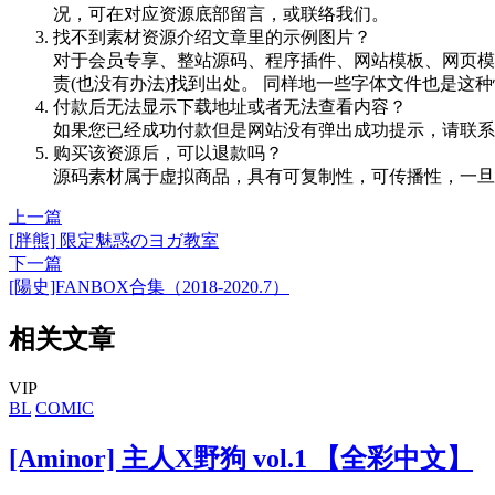
况，可在对应资源底部留言，或联络我们。
找不到素材资源介绍文章里的示例图片？
对于会员专享、整站源码、程序插件、网站模板、网页模
责(也没有办法)找到出处。 同样地一些字体文件也是这
付款后无法显示下载地址或者无法查看内容？
如果您已经成功付款但是网站没有弹出成功提示，请联系
购买该资源后，可以退款吗？
源码素材属于虚拟商品，具有可复制性，可传播性，一旦
上一篇
[胖熊] 限定魅惑のヨガ教室
下一篇
[陽史]FANBOX合集（2018-2020.7）
相关文章
VIP
BL
COMIC
[Aminor] 主人X野狗 vol.1 【全彩中文】