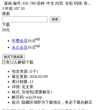
漫画 编号: DX-789 语种: 中文 内页: 全彩 码情: 有...
3 年前
107
10
搜索
搜索
下载
20
元
8折
年费会员
16
元
8折
永久会员
16
元
购买下载权限
已有
12
人解锁下载
包含资源:
(1个)
最近更新:
2026-02-09
累计销量:
12
详情:
见文章
格式:
压缩包(需要解压）
解压码:
way29.top
提示:
隐藏区域即为下载地址，务必下载在解压