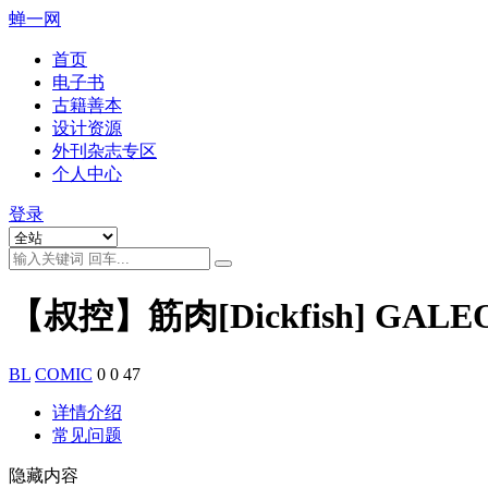
蝉一网
首页
电子书
古籍善本
设计资源
外刊杂志专区
个人中心
登录
【叔控】筋肉[Dickfish] GALEO
BL
COMIC
0
0
47
详情介绍
常见问题
隐藏内容