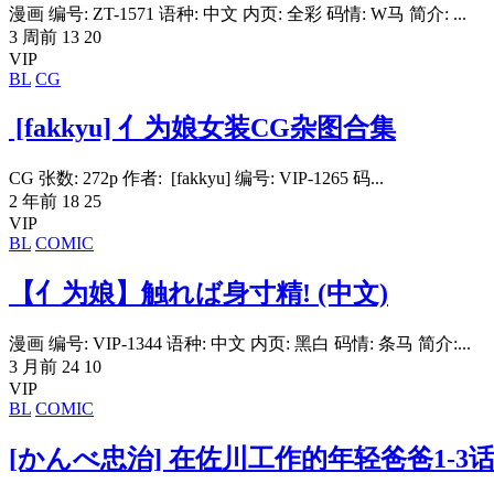
漫画 编号: ZT-1571 语种: 中文 内页: 全彩 码情: W马 简介: ...
3 周前
13
20
VIP
BL
CG
[fakkyu] 亻为娘女装CG杂图合集
CG 张数: 272p 作者: [fakkyu] 编号: VIP-1265 码...
2 年前
18
25
VIP
BL
COMIC
【亻为娘】触れば身寸精! (中文)
漫画 编号: VIP-1344 语种: 中文 内页: 黑白 码情: 条马 简介:...
3 月前
24
10
VIP
BL
COMIC
[かんべ忠治] 在佐川工作的年轻爸爸1-3