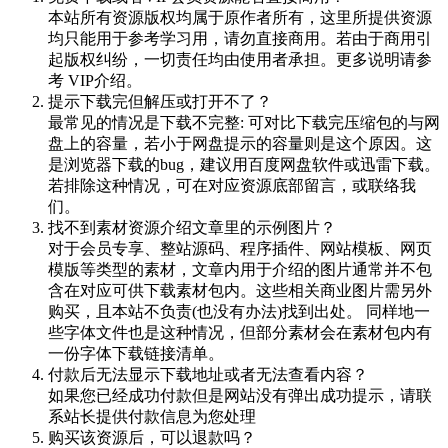
本站所有资源版权均属于原作者所有，这里所提供资源
均只能用于参考学习用，请勿直接商用。若由于商用引
起版权纠纷，一切责任均由使用者承担。更多说明请参
考 VIP介绍。
提示下载完但解压或打开不了？
最常见的情况是下载不完整: 可对比下载完压缩包的与网
盘上的容量，若小于网盘提示的容量则是这个原因。这
是浏览器下载的bug，建议用百度网盘软件或迅雷下载。
若排除这种情况，可在对应资源底部留言，或联络我
们。
找不到素材资源介绍文章里的示例图片？
对于会员专享、整站源码、程序插件、网站模板、网页
模版等类型的素材，文章内用于介绍的图片通常并不包
含在对应可供下载素材包内。这些相关商业图片需另外
购买，且本站不负责(也没有办法)找到出处。 同样地一
些字体文件也是这种情况，但部分素材会在素材包内有
一份字体下载链接清单。
付款后无法显示下载地址或者无法查看内容？
如果您已经成功付款但是网站没有弹出成功提示，请联
系站长提供付款信息为您处理
购买该资源后，可以退款吗？