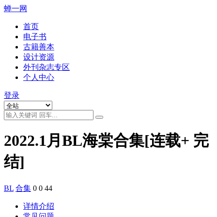
蝉一网
首页
电子书
古籍善本
设计资源
外刊杂志专区
个人中心
登录
2022.1月BL海棠合集[连载+ 完
结]
BL
合集
0
0
44
详情介绍
常见问题