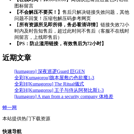
图标留言
【不会解压不要买！】
售后只解决链接失效问题，其他
问题不回复！压缩包解压码参考网页
【
所有资源所见即所得，务必看清详情
】链接失效72小
时内及时告知售后，超过此时间不售后（客服不在线时
间留言，上线即售后）
【PS：防止滥用链接，有效售后为72小时】
近期文章
[kumagoro] 深夜巡逻Guard 巨GEN
全彩[Kumagorou]旗本屋敷の色欲魔1-3
全彩H[Kumagorou] The Ritual儀式
全彩H[Kumagorou] 王子与侍从阿努比斯1-3
[kumagoro] A man from a security company 体格差
蝉一网
本站提供热门下载资源
快速导航