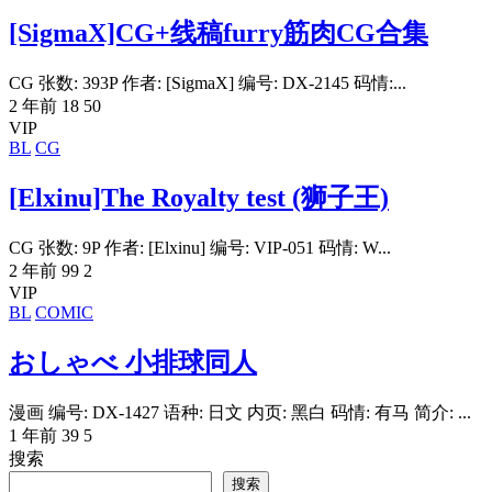
[SigmaX]CG+线稿furry筋肉CG合集
CG 张数: 393P 作者: [SigmaX] 编号: DX-2145 码情:...
2 年前
18
50
VIP
BL
CG
[Elxinu]The Royalty test (狮子王)
CG 张数: 9P 作者: [Elxinu] 编号: VIP-051 码情: W...
2 年前
99
2
VIP
BL
COMIC
おしゃべ 小排球同人
漫画 编号: DX-1427 语种: 日文 内页: 黑白 码情: 有马 简介: ...
1 年前
39
5
搜索
搜索