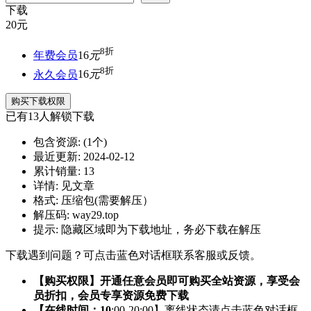
下载
20
元
8折
年费会员
16
元
8折
永久会员
16
元
购买下载权限
已有
13
人解锁下载
包含资源:
(1个)
最近更新:
2024-02-12
累计销量:
13
详情:
见文章
格式:
压缩包(需要解压）
解压码:
way29.top
提示:
隐藏区域即为下载地址，务必下载在解压
下载遇到问题？可点击蓝色对话框联系客服或反馈。
【购买权限】开通任意会员即可购买全站资源，享受会
员折扣，会员专享资源免费下载
【在线时间：10
:00-20:00】离线状态请点击蓝色对话框