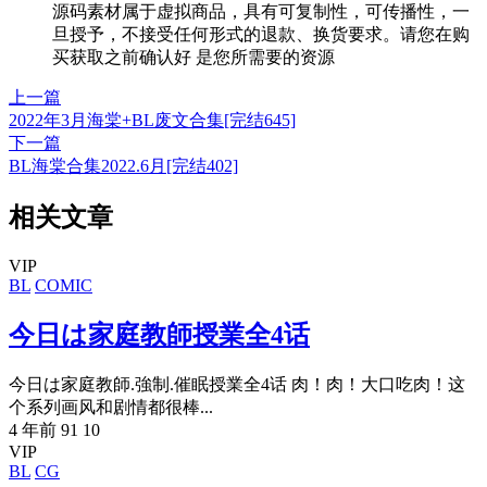
源码素材属于虚拟商品，具有可复制性，可传播性，一
旦授予，不接受任何形式的退款、换货要求。请您在购
买获取之前确认好 是您所需要的资源
上一篇
2022年3月海棠+BL废文合集[完结645]
下一篇
BL海棠合集2022.6月[完结402]
相关文章
VIP
BL
COMIC
今日は家庭教師授業全4话
今日は家庭教師.強制.催眠授業全4话 肉！肉！大口吃肉！这
个系列画风和剧情都很棒...
4 年前
91
10
VIP
BL
CG