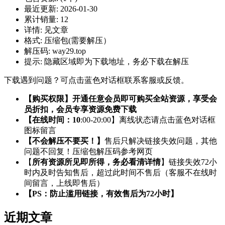
最近更新:
2026-01-30
累计销量:
12
详情:
见文章
格式:
压缩包(需要解压）
解压码:
way29.top
提示:
隐藏区域即为下载地址，务必下载在解压
下载遇到问题？可点击蓝色对话框联系客服或反馈。
【购买权限】开通任意会员即可购买全站资源，享受会
员折扣，会员专享资源免费下载
【在线时间：10
:00-20:00】离线状态请点击蓝色对话框
图标留言
【不会解压不要买！】
售后只解决链接失效问题，其他
问题不回复！压缩包解压码参考网页
【
所有资源所见即所得，务必看清详情
】链接失效72小
时内及时告知售后，超过此时间不售后（客服不在线时
间留言，上线即售后）
【PS：防止滥用链接，有效售后为72小时】
近期文章