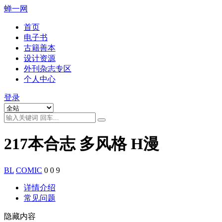
蝉一网
首页
电子书
古籍善本
设计资源
外刊杂志专区
个人中心
登录
217本合志 多风格 H漫
BL
COMIC
0
0
9
详情介绍
常见问题
隐藏内容