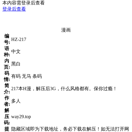
本内容需登录后查看
登录后查看
漫画
编
HZ-217
号:
语
中文
种:
内
黑白
页:
码
有码 无马 条码
情:
简
217本H漫，解压后3G，什么风格都有。保你过瘾！
介:
作
多人
者:
解
压
way29.top
码:
提
隐藏区域即为下载地址，务必下载在解压！如无法打开网