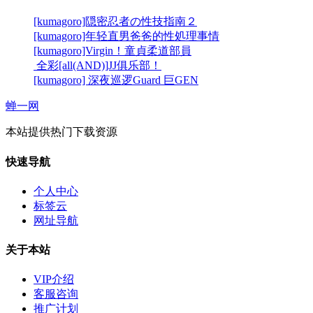
[kumagoro]隠密忍者の性技指南２
[kumagoro]年轻直男爸爸的性処理事情
[kumagoro]Virgin！童貞柔道部員
全彩[all(AND)]JJ俱乐部！
[kumagoro] 深夜巡逻Guard 巨GEN
蝉一网
本站提供热门下载资源
快速导航
个人中心
标签云
网址导航
关于本站
VIP介绍
客服咨询
推广计划