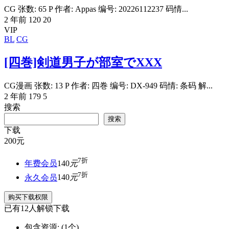
CG 张数: 65 P 作者: Appas 编号: 20226112237 码情...
2 年前
120
20
VIP
BL
CG
[四巻]剣道男子が部室でXXX
CG漫画 张数: 13 P 作者: 四巻 编号: DX-949 码情: 条码 解...
2 年前
179
5
搜索
搜索
下载
200
元
7折
年费会员
140
元
7折
永久会员
140
元
购买下载权限
已有
12
人解锁下载
包含资源:
(1个)