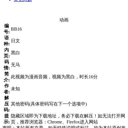
动画
编
BB16
号:
语
日文
种:
内
黑白
页:
码
无马
情:
简
此视频为漫画音频，视频为黑白，时长16分
介:
作
未知
者:
解
压
其他密码(具体密码写在下一个选项中)
码:
提
隐藏区域即为下载地址，务必下载在解压！如无法打开网
示:
页，推荐浏览器：Chrome、Firefox进入网站
声明：本站所有文章，如无特殊说明或标注，均为本站原创发