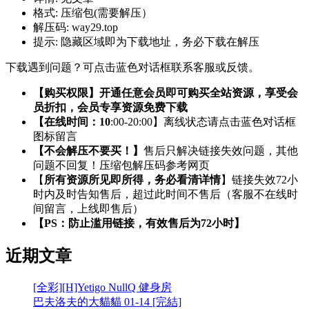
格式:
压缩包(需要解压）
解压码:
way29.top
提示:
隐藏区域即为下载地址，务必下载在解压
下载遇到问题？可点击蓝色对话框联系客服或反馈。
【购买权限】开通任意会员即可购买全站资源，享受会
员折扣，会员专享资源免费下载
【在线时间：10
:00-20:00】离线状态请点击蓝色对话框
图标留言
【不会解压不要买！】
售后只解决链接失效问题，其他
问题不回复！压缩包解压码参考网页
【
所有资源所见即所得，务必看清详情
】链接失效72小
时内及时告知售后，超过此时间不售后（客服不在线时
间留言，上线即售后）
【PS：防止滥用链接，有效售后为72小时】
近期文章
[全彩][H]Yetigo NullQ 健身房
巴夫洛夫的大貓貓 01-14 [完結]