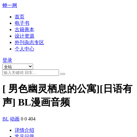
蝉一网
首页
电子书
古籍善本
设计资源
外刊杂志专区
个人中心
登录
[ 男色幽灵栖息的公寓][日语有
声] BL漫画音频
BL
动画
0
0
404
详情介绍
常见问题