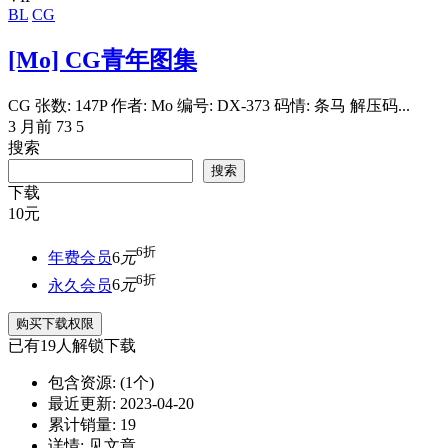
BL
CG
[Mo] CG青年图集
CG 张数: 147P 作者: Mo 编号: DX-373 码情: 条马 解压码...
3 月前
73
5
搜索
搜索
下载
10
元
6折
年费会员
6
元
6折
永久会员
6
元
购买下载权限
已有
19
人解锁下载
包含资源:
(1个)
最近更新:
2023-04-20
累计销量:
19
详情:
见文章