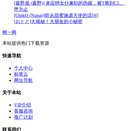
[森野屋 (森野)] 来应聘女仆兼职的伪娘，被T教到CI.。
堕为止
[OinkO (Nanai)]听从甜蜜施虐天使的话[H]
[おとと]大揭秘！大朋友的小秘密
蝉一网
本站提供热门下载资源
快速导航
个人中心
标签云
网址导航
关于本站
VIP介绍
客服咨询
推广计划
联系我们