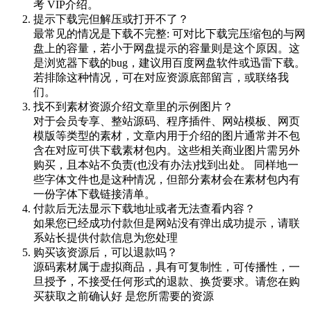
考 VIP介绍。
提示下载完但解压或打开不了？
最常见的情况是下载不完整: 可对比下载完压缩包的与网
盘上的容量，若小于网盘提示的容量则是这个原因。这
是浏览器下载的bug，建议用百度网盘软件或迅雷下载。
若排除这种情况，可在对应资源底部留言，或联络我
们。
找不到素材资源介绍文章里的示例图片？
对于会员专享、整站源码、程序插件、网站模板、网页
模版等类型的素材，文章内用于介绍的图片通常并不包
含在对应可供下载素材包内。这些相关商业图片需另外
购买，且本站不负责(也没有办法)找到出处。 同样地一
些字体文件也是这种情况，但部分素材会在素材包内有
一份字体下载链接清单。
付款后无法显示下载地址或者无法查看内容？
如果您已经成功付款但是网站没有弹出成功提示，请联
系站长提供付款信息为您处理
购买该资源后，可以退款吗？
源码素材属于虚拟商品，具有可复制性，可传播性，一
旦授予，不接受任何形式的退款、换货要求。请您在购
买获取之前确认好 是您所需要的资源