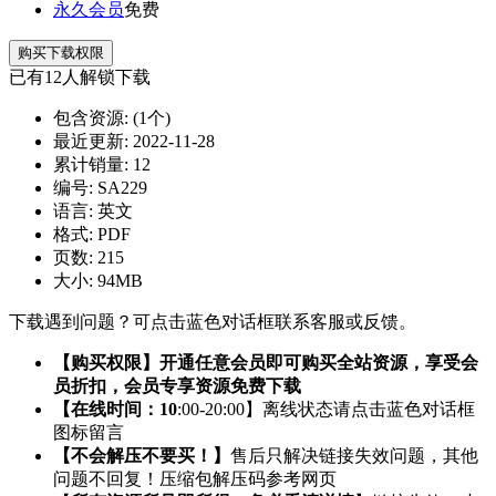
永久会员
免费
购买下载权限
已有
12
人解锁下载
包含资源:
(1个)
最近更新:
2022-11-28
累计销量:
12
编号:
SA229
语言:
英文
格式:
PDF
页数:
215
大小:
94MB
下载遇到问题？可点击蓝色对话框联系客服或反馈。
【购买权限】开通任意会员即可购买全站资源，享受会
员折扣，会员专享资源免费下载
【在线时间：10
:00-20:00】离线状态请点击蓝色对话框
图标留言
【不会解压不要买！】
售后只解决链接失效问题，其他
问题不回复！压缩包解压码参考网页