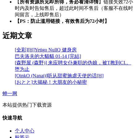
【
所有资源所见即所得，务必看清详情
】链接失效72小
时内及时告知售后，超过此时间不售后（客服不在线时
间留言，上线即售后）
【PS：防止滥用链接，有效售后为72小时】
近期文章
[全彩][H]Yetigo NullQ 健身房
巴夫洛夫的大貓貓 01-14 [完結]
[森野屋 (森野)] 来应聘女仆兼职的伪娘，被T教到CI.。
堕为止
[OinkO (Nanai)]听从甜蜜施虐天使的话[H]
[おとと]大揭秘！大朋友的小秘密
蝉一网
本站提供热门下载资源
快速导航
个人中心
标签云