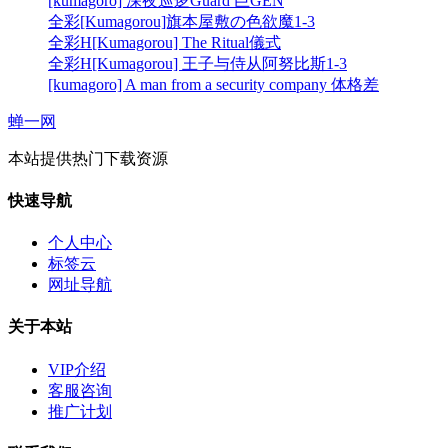
[kumagoro] 深夜巡逻Guard 巨GEN
全彩[Kumagorou]旗本屋敷の色欲魔1-3
全彩H[Kumagorou] The Ritual儀式
全彩H[Kumagorou] 王子与侍从阿努比斯1-3
[kumagoro] A man from a security company 体格差
蝉一网
本站提供热门下载资源
快速导航
个人中心
标签云
网址导航
关于本站
VIP介绍
客服咨询
推广计划