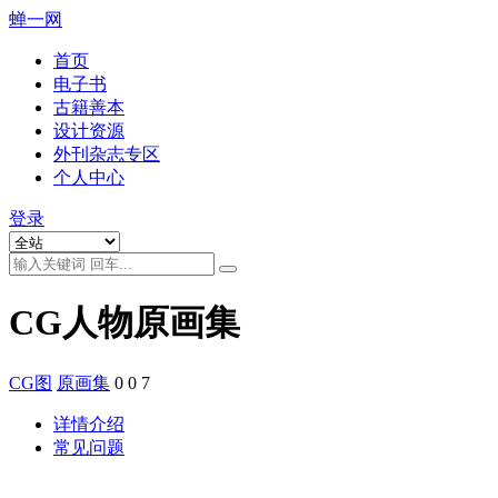
蝉一网
首页
电子书
古籍善本
设计资源
外刊杂志专区
个人中心
登录
CG人物原画集
CG图
原画集
0
0
7
详情介绍
常见问题