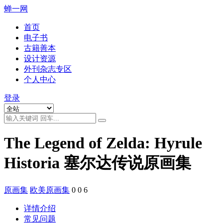
蝉一网
首页
电子书
古籍善本
设计资源
外刊杂志专区
个人中心
登录
The Legend of Zelda: Hyrule
Historia 塞尔达传说原画集
原画集
欧美原画集
0
0
6
详情介绍
常见问题