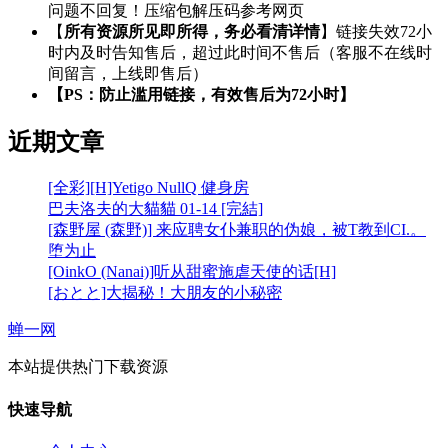
问题不回复！压缩包解压码参考网页
【
所有资源所见即所得，务必看清详情
】链接失效72小
时内及时告知售后，超过此时间不售后（客服不在线时
间留言，上线即售后）
【PS：防止滥用链接，有效售后为72小时】
近期文章
[全彩][H]Yetigo NullQ 健身房
巴夫洛夫的大貓貓 01-14 [完結]
[森野屋 (森野)] 来应聘女仆兼职的伪娘，被T教到CI.。
堕为止
[OinkO (Nanai)]听从甜蜜施虐天使的话[H]
[おとと]大揭秘！大朋友的小秘密
蝉一网
本站提供热门下载资源
快速导航