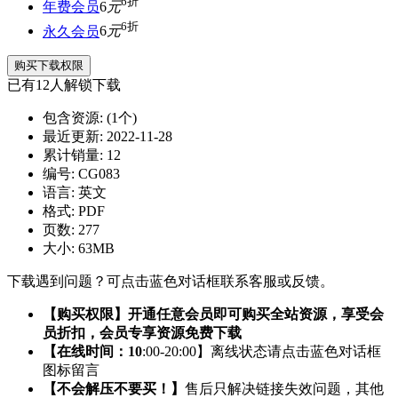
6折
年费会员
6
元
6折
永久会员
6
元
购买下载权限
已有
12
人解锁下载
包含资源:
(1个)
最近更新:
2022-11-28
累计销量:
12
编号:
CG083
语言:
英文
格式:
PDF
页数:
277
大小:
63MB
下载遇到问题？可点击蓝色对话框联系客服或反馈。
【购买权限】开通任意会员即可购买全站资源，享受会
员折扣，会员专享资源免费下载
【在线时间：10
:00-20:00】离线状态请点击蓝色对话框
图标留言
【不会解压不要买！】
售后只解决链接失效问题，其他