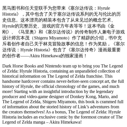
黑马图书和任天堂联手为您带来《塞尔达传说：Hyrule
Historia》，其中包含了关于塞尔达传说系列的无与伦比的历
史信息。这本漂亮的精装本包含了从未见过的概念艺术、
Hyrule的完整历史、游戏的官方年表等等！这本书由《金
刚》、《马里奥》和《塞尔达传说》的传奇制作人兼电子游戏
设计师宫本茂（Shigeru Miyamoto）作了精辟的介绍，书中充
斥着创作者自己关于林克冒险故事的信息！作为奖励，《塞尔
达传说：Hyrule Historia》包含了《塞尔达传奇》漫画最重要
的创作者——Akira Himekawa的独家漫画！
Dark Horse Books and Nintendo team up to bring you The Legend
of Zelda: Hyrule Historia, containing an unparalleled collection of
historical information on The Legend of Zelda franchise. This
handsome hardcover contains never-before-seen concept art, the full
history of Hyrule, the official chronology of the games, and much
more! Starting with an insightful introduction by the legendary
producer and video-game designer of Donkey Kong, Mario, and
The Legend of Zelda, Shigeru Miyamoto, this book is crammed full
of information about the storied history of Link’s adventures from
the creators themselves! As a bonus, The Legend of Zelda: Hyrule
Historia includes an exclusive comic by the foremost creator of The
Legend of Zelda manga – Akira Himekawa!