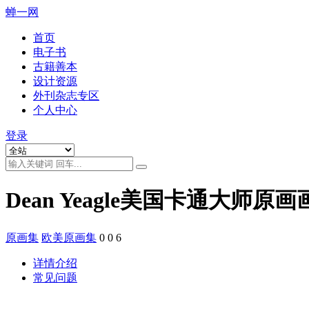
蝉一网
首页
电子书
古籍善本
设计资源
外刊杂志专区
个人中心
登录
Dean Yeagle美国卡通大师原画
原画集
欧美原画集
0
0
6
详情介绍
常见问题