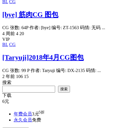
BL
CG
[bye] 筋肉CG 图包
CG 张数: 64P 作者: [bye] 编号: ZT-1563 码情: 无码 ...
4 周前
4
20
VIP
BL
CG
[Taryuji]2018年4月CG图包
CG 张数: 99 P 作者: Taryuji 编号: DX-2135 码情: ...
2 年前
106
15
搜索
搜索
下载
6
元
5折
年费会员
3
元
永久会员
免费