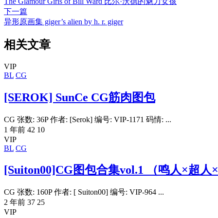
The Glamour Girls of Bill Ward 比尔·沃德的魅力女孩
下一篇
异形原画集 giger’s alien by h. r. giger
相关文章
VIP
BL
CG
[SEROK] SunCe CG筋肉图包
CG 张数: 36P 作者: [Serok] 编号: VIP-1171 码情: ...
1 年前
42
10
VIP
BL
CG
[Suiton00]CG图包合集vol.1 （鸣人×超
CG 张数: 160P 作者: [ Suiton00] 编号: VIP-964 ...
2 年前
37
25
VIP