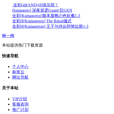
全彩[all(AND)]JJ俱乐部！
[kumagoro] 深夜巡逻Guard 巨GEN
全彩[Kumagorou]旗本屋敷の色欲魔1-3
全彩H[Kumagorou] The Ritual儀式
全彩H[Kumagorou] 王子与侍从阿努比斯1-3
蝉一网
本站提供热门下载资源
快速导航
个人中心
标签云
网址导航
关于本站
VIP介绍
客服咨询
推广计划