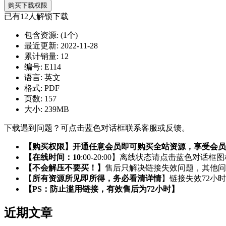
购买下载权限
已有
12
人解锁下载
包含资源:
(1个)
最近更新:
2022-11-28
累计销量:
12
编号:
E114
语言:
英文
格式:
PDF
页数:
157
大小:
239MB
下载遇到问题？可点击蓝色对话框联系客服或反馈。
【购买权限】开通任意会员即可购买全站资源，享受会员
【在线时间：10
:00-20:00】离线状态请点击蓝色对话框
【不会解压不要买！】
售后只解决链接失效问题，其他问
【
所有资源所见即所得，务必看清详情
】链接失效72小
【PS：防止滥用链接，有效售后为72小时】
近期文章