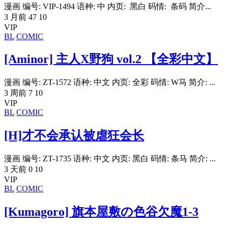
漫画 编号: VIP-1494 语种: 中 内页: 黑白 码情: 条码 简介...
3 月前
47
10
VIP
BL
COMIC
[Aminor] 主人X野狗 vol.2 【全彩中文】
漫画 编号: ZT-1572 语种: 中文 内页: 全彩 码情: W马 简介: ...
3 周前
7
10
VIP
BL
COMIC
[H]才不会承认被虐狂会长
漫画 编号: ZT-1735 语种: 中文 内页: 黑白 码情: 条马 简介: ...
3 天前
0
10
VIP
BL
COMIC
[Kumagoro] 旗本屋敷の色谷欠魔1-3