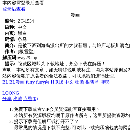
本内容需登录后查看
登录后查看
漫画
编号:
ZT-1534
语种:
中文
内页:
黑白
码情:
条马
简介:
是被下派到海岛派出所的大叔新垣，与旅店老板川满之
作者:
[根雪堂]
解压码:
way29.top
提示:
隐藏区域即为下载地址，务必下载在解压！
声明：本站所有文章，如无特殊说明或标注，均为本站原创发
站内容侵犯了原著者的合法权益，可联系我们进行处理。
BL
BL漫画
furry
furry向
H
R18
中文
壮熊
根雪堂
胖熊
LOONG
分享
收藏
点赞(
0
)
免费下载或者VIP会员资源能否直接商用？
本站所有资源版权均属于原作者所有，这里所提供资源均
提示下载完但解压或打开不了？
最常见的情况是下载不完整: 可对比下载完压缩包的与网