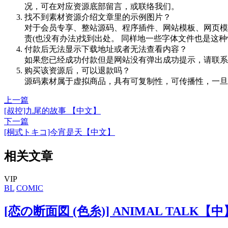
况，可在对应资源底部留言，或联络我们。
找不到素材资源介绍文章里的示例图片？
对于会员专享、整站源码、程序插件、网站模板、网页模
责(也没有办法)找到出处。 同样地一些字体文件也是这
付款后无法显示下载地址或者无法查看内容？
如果您已经成功付款但是网站没有弹出成功提示，请联系
购买该资源后，可以退款吗？
源码素材属于虚拟商品，具有可复制性，可传播性，一旦
上一篇
[叔控]九尾的故事 【中文】
下一篇
[桐式トキコ]今宵是天【中文】
相关文章
VIP
BL
COMIC
[恋の断面図 (色糸)] ANIMAL TALK【中