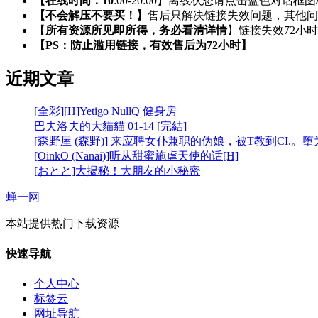
【在线时间：10
:00-20:00】离线状态请点击蓝色对话框
【不会解压不要买！】
售后只解决链接失效问题，其他问
【
所有资源所见即所得，务必看清详情
】链接失效72小
【PS：防止滥用链接，有效售后为72小时】
近期文章
[全彩][H]Yetigo NullQ 健身房
巴夫洛夫的大貓貓 01-14 [完結]
[森野屋 (森野)] 来应聘女仆兼职的伪娘，被T教到CI.。
[OinkO (Nanai)]听从甜蜜施虐天使的话[H]
[おとと]大揭秘！大朋友的小秘密
蝉一网
本站提供热门下载资源
快速导航
个人中心
标签云
网址导航