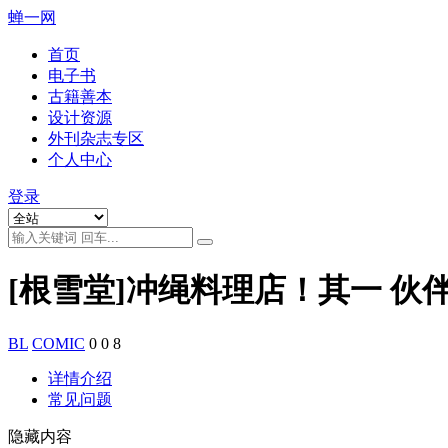
蝉一网
首页
电子书
古籍善本
设计资源
外刊杂志专区
个人中心
登录
[根雪堂]冲绳料理店！其一 伙
BL
COMIC
0
0
8
详情介绍
常见问题
隐藏内容