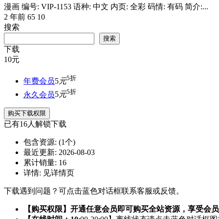
漫画 编号: VIP-1153 语种: 中文 内页: 全彩 码情: 有码 简介:...
2 年前
65
10
搜索
搜索
下载
10
元
5折
年费会员
5
元
5折
永久会员
5
元
购买下载权限
已有
16
人解锁下载
包含资源:
(1个)
最近更新:
2026-08-03
累计销量:
16
详情:
见详情页
下载遇到问题？可点击蓝色对话框联系客服或反馈。
【购买权限】开通任意会员即可购买全站资源，享受会员