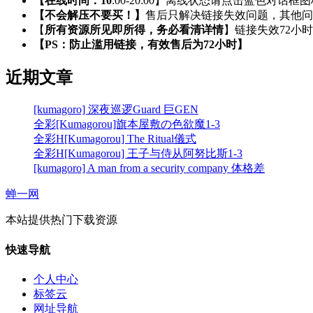
【在线时间：10
:00-20:00】离线状态请点击蓝色对话框
【不会解压不要买！】
售后只解决链接失效问题，其他问
【
所有资源所见即所得，务必看清详情
】链接失效72小
【PS：防止滥用链接，有效售后为72小时】
近期文章
[kumagoro] 深夜巡逻Guard 巨GEN
全彩[Kumagorou]旗本屋敷の色欲魔1-3
全彩H[Kumagorou] The Ritual儀式
全彩H[Kumagorou] 王子与侍从阿努比斯1-3
[kumagoro] A man from a security company 体格差
蝉一网
本站提供热门下载资源
快速导航
个人中心
标签云
网址导航