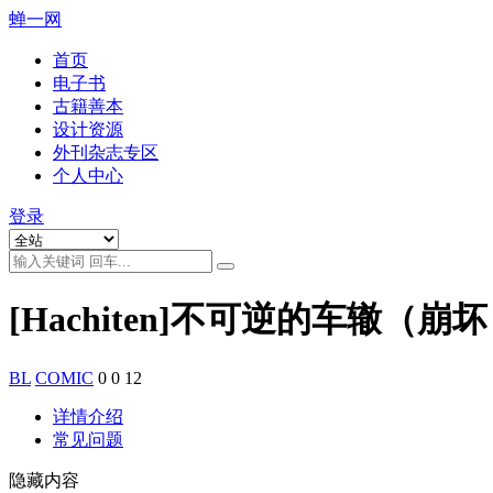
蝉一网
首页
电子书
古籍善本
设计资源
外刊杂志专区
个人中心
登录
[Hachiten]不可逆的车辙（
BL
COMIC
0
0
12
详情介绍
常见问题
隐藏内容