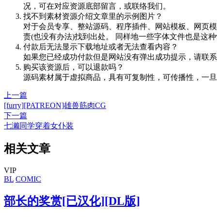
况，可在对应资源底部留言，或联络我们。
找不到素材资源介绍文章里的示例图片？
对于会员专享、整站源码、程序插件、网站模板、网页模
责(也没有办法)找到出处。 同样地一些字体文件也是这
付款后无法显示下载地址或者无法查看内容？
如果您已经成功付款但是网站没有弹出成功提示，请联系
购买该资源后，可以退款吗？
源码素材属于虚拟商品，具有可复制性，可传播性，一旦
上一篇
[furry][PATREON]雄兽筋肉CG
下一篇
七濑同学穿着女仆装
相关文章
VIP
BL
COMIC
部长的奖赏[已汉化][DL版]