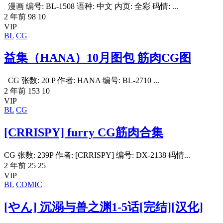
漫画 编号: BL-1508 语种: 中文 内页: 全彩 码情: ...
2 年前
98
10
VIP
BL
CG
益集（HANA）10月图包 筋肉CG图
CG 张数: 20 P 作者: HANA 编号: BL-2710 ...
2 年前
153
10
VIP
BL
CG
[CRRISPY] furry CG筋肉合集
CG 张数: 239P 作者: [CRRISPY] 编号: DX-2138 码情...
2 年前
25
25
VIP
BL
COMIC
[やん] 沉溺与兽之渊1-5话[完结][汉化]