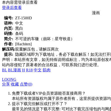
本内容需登录后查看
登录后查看
漫画
编号:
ZT-1500D
语种:
中文
内页:
黑白
码情:
条码
简介:
不可逆的车辙（崩坏：星穹铁道）
作者:
[Hachiten]
解压码:
双重解压包，请解压两次
提示:
隐藏区域即为下载地址，务必下载在解压！如无法打开网页，
声明：本站所有文章，如无特殊说明或标注，均为本站原创发
站内容侵犯了原著者的合法权益，可联系我们进行处理。
BL
BL漫画
H
R18
中文
筋肉
LOONG
分享
收藏
点赞(
0
)
免费下载或者VIP会员资源能否直接商用？
本站所有资源版权均属于原作者所有，这里所提供资源均
提示下载完但解压或打开不了？
最常见的情况是下载不完整: 可对比下载完压缩包的与网