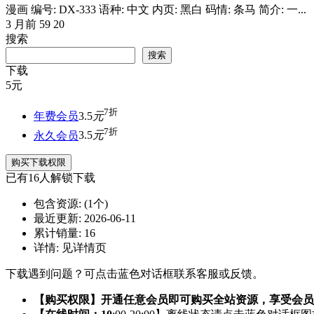
漫画 编号: DX-333 语种: 中文 内页: 黑白 码情: 条马 简介: 一...
3 月前
59
20
搜索
搜索
下载
5
元
7折
年费会员
3.5
元
7折
永久会员
3.5
元
购买下载权限
已有
16
人解锁下载
包含资源:
(1个)
最近更新:
2026-06-11
累计销量:
16
详情:
见详情页
下载遇到问题？可点击蓝色对话框联系客服或反馈。
【购买权限】开通任意会员即可购买全站资源，享受会员