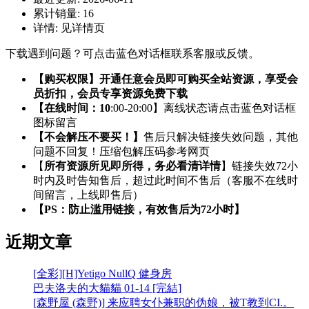
累计销量:
16
详情:
见详情页
下载遇到问题？可点击蓝色对话框联系客服或反馈。
【购买权限】开通任意会员即可购买全站资源，享受会
员折扣，会员专享资源免费下载
【在线时间：10
:00-20:00】离线状态请点击蓝色对话框
图标留言
【不会解压不要买！】
售后只解决链接失效问题，其他
问题不回复！压缩包解压码参考网页
【
所有资源所见即所得，务必看清详情
】链接失效72小
时内及时告知售后，超过此时间不售后（客服不在线时
间留言，上线即售后）
【PS：防止滥用链接，有效售后为72小时】
近期文章
[全彩][H]Yetigo NullQ 健身房
巴夫洛夫的大貓貓 01-14 [完結]
[森野屋 (森野)] 来应聘女仆兼职的伪娘，被T教到CI.。