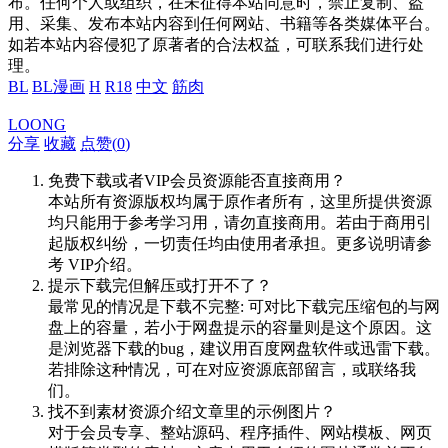
布。任何个人或组织，在未征得本站同意时，禁止复制、盗
用、采集、发布本站内容到任何网站、书籍等各类媒体平台。
如若本站内容侵犯了原著者的合法权益，可联系我们进行处
理。
BL
BL漫画
H
R18
中文
筋肉
LOONG
分享
收藏
点赞(
0
)
免费下载或者VIP会员资源能否直接商用？
本站所有资源版权均属于原作者所有，这里所提供资源
均只能用于参考学习用，请勿直接商用。若由于商用引
起版权纠纷，一切责任均由使用者承担。更多说明请参
考 VIP介绍。
提示下载完但解压或打开不了？
最常见的情况是下载不完整: 可对比下载完压缩包的与网
盘上的容量，若小于网盘提示的容量则是这个原因。这
是浏览器下载的bug，建议用百度网盘软件或迅雷下载。
若排除这种情况，可在对应资源底部留言，或联络我
们。
找不到素材资源介绍文章里的示例图片？
对于会员专享、整站源码、程序插件、网站模板、网页