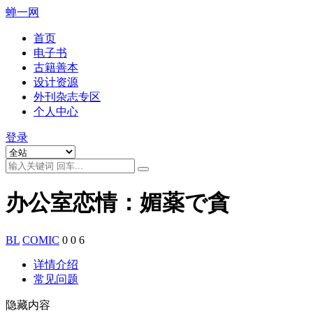
蝉一网
首页
电子书
古籍善本
设计资源
外刊杂志专区
个人中心
登录
办公室恋情：媚薬で貪
BL
COMIC
0
0
6
详情介绍
常见问题
隐藏内容