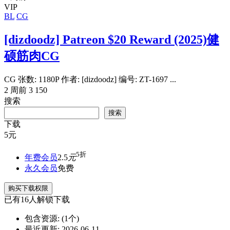
VIP
BL
CG
[dizdoodz] Patreon $20 Reward (2025)健
硕筋肉CG
CG 张数: 1180P 作者: [dizdoodz] 编号: ZT-1697 ...
2 周前
3
150
搜索
搜索
下载
5
元
5折
年费会员
2.5
元
永久会员
免费
购买下载权限
已有
16
人解锁下载
包含资源:
(1个)
最近更新:
2026-06-11