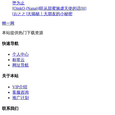
堕为止
[OinkO (Nanai)]听从甜蜜施虐天使的话[H]
[おとと]大揭秘！大朋友的小秘密
蝉一网
本站提供热门下载资源
快速导航
个人中心
标签云
网址导航
关于本站
VIP介绍
客服咨询
推广计划
联系我们