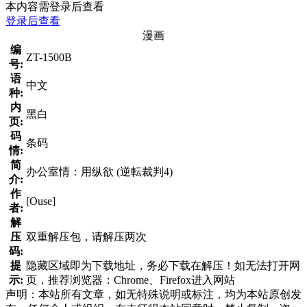
本内容需登录后查看
登录后查看
漫画
编
ZT-1500B
号:
语
中文
种:
内
黑白
页:
码
条码
情:
简
办公室情：用纵欲 (逆転裁判4)
介:
作
[Ouse]
者:
解
压
双重解压包，请解压两次
码:
提
隐藏区域即为下载地址，务必下载在解压！如无法打开网
示:
页，推荐浏览器：Chrome、Firefox进入网站
声明：本站所有文章，如无特殊说明或标注，均为本站原创发