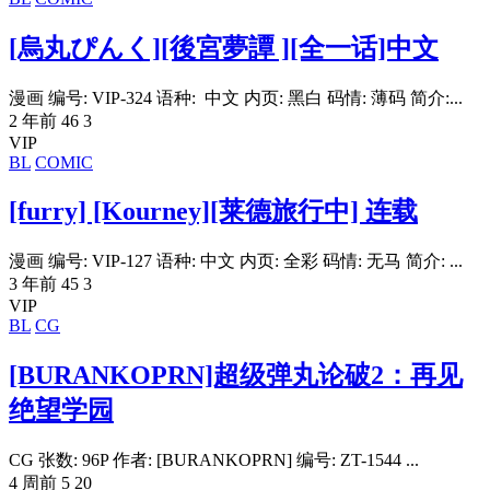
[烏丸ぴんく][後宮夢譚 ][全一话]中文
漫画 编号: VIP-324 语种: 中文 内页: 黑白 码情: 薄码 简介:...
2 年前
46
3
VIP
BL
COMIC
[furry] [Kourney][莱德旅行中] 连载
漫画 编号: VIP-127 语种: 中文 内页: 全彩 码情: 无马 简介: ...
3 年前
45
3
VIP
BL
CG
[BURANKOPRN]超级弹丸论破2：再见
绝望学园
CG 张数: 96P 作者: [BURANKOPRN] 编号: ZT-1544 ...
4 周前
5
20