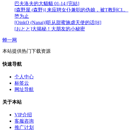
巴夫洛夫的大貓貓 01-14 [完結]
[森野屋 (森野)] 来应聘女仆兼职的伪娘，被T教到CI.。
堕为止
[OinkO (Nanai)]听从甜蜜施虐天使的话[H]
[おとと]大揭秘！大朋友的小秘密
蝉一网
本站提供热门下载资源
快速导航
个人中心
标签云
网址导航
关于本站
VIP介绍
客服咨询
推广计划