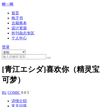
蝉一网
首页
电子书
古籍善本
设计资源
外刊杂志专区
个人中心
登录
[青江エシダ]喜欢你（精灵宝
可梦）
BL
COMIC
0
0
5
详情介绍
常见问题