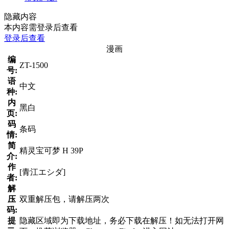
隐藏内容
本内容需登录后查看
登录后查看
漫画
编
ZT-1500
号:
语
中文
种:
内
黑白
页:
码
条码
情:
简
精灵宝可梦 H 39P
介:
作
[青江エシダ]
者:
解
压
双重解压包，请解压两次
码:
提
隐藏区域即为下载地址，务必下载在解压！如无法打开网