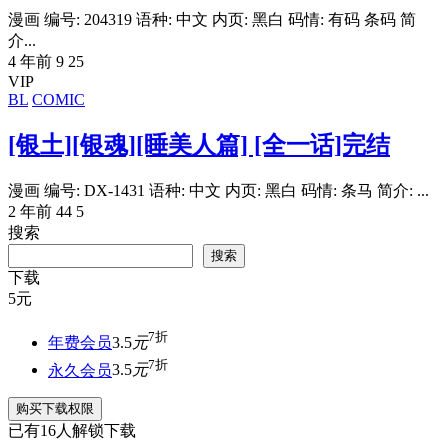
漫画 编号: 204319 语种: 中文 内页: 黑白 码情: 有码 条码 简
介...
4 年前
9
25
VIP
BL
COMIC
[银土][银魂][睡美人篇] [全一话]完结
漫画 编号: DX-1431 语种: 中文 内页: 黑白 码情: 条马 简介: ...
2 年前
44
5
搜索
搜索
下载
5
元
7折
年费会员
3.5
元
7折
永久会员
3.5
元
购买下载权限
已有
16
人解锁下载