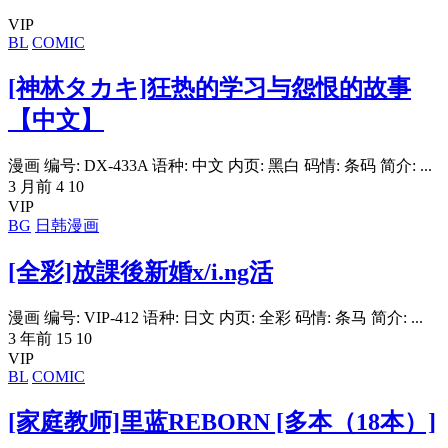
VIP
BL
COMIC
[神林タカキ]狂热的学习与怨恨的故事
【中文】
漫画 编号: DX-433A 语种: 中文 内页: 黑白 码情: 条码 简介: ...
3 月前
4
10
VIP
BG
日韩漫画
[全彩]放課後新婚x/i.ng活
漫画 编号: VIP-412 语种: 日文 内页: 全彩 码情: 条马 简介: ...
3 年前
15
10
VIP
BL
COMIC
[家庭教师]里蓝REBORN [多本（18本）]