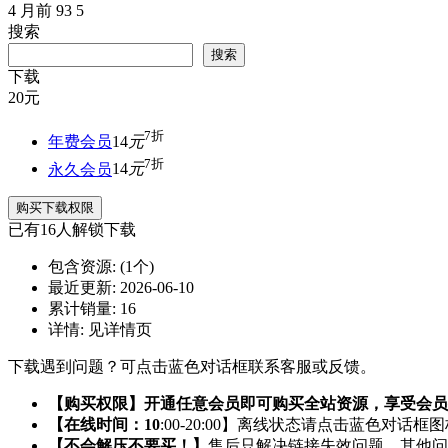
4 月前
93
5
搜索
搜索
下载
20
元
7折
年费会员
14
元
7折
永久会员
14
元
购买下载权限
已有
16
人解锁下载
包含资源:
(1个)
最近更新:
2026-06-10
累计销量:
16
详情:
见详情页
下载遇到问题？可点击蓝色对话框联系客服或反馈。
【购买权限】开通任意会员即可购买全站资源，享受会员
【在线时间：10
:00-20:00】离线状态请点击蓝色对话框
【不会解压不要买！】
售后只解决链接失效问题，其他问