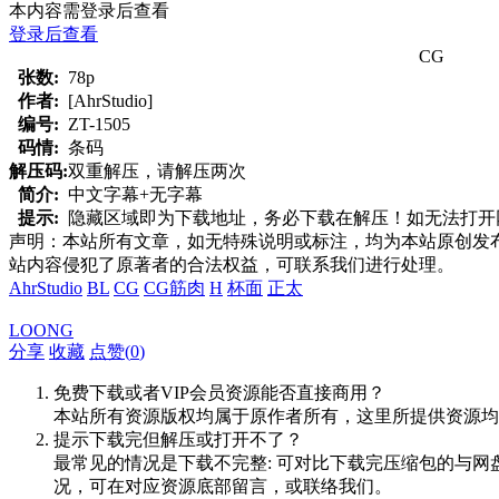
本内容需登录后查看
登录后查看
CG
张数:
78p
作者:
[AhrStudio]
编号:
ZT-1505
码情:
条码
解压码:
双重解压，请解压两次
简介:
中文字幕+无字幕
提示:
隐藏区域即为下载地址，务必下载在解压！如无法打开网页，
声明：本站所有文章，如无特殊说明或标注，均为本站原创发
站内容侵犯了原著者的合法权益，可联系我们进行处理。
AhrStudio
BL
CG
CG筋肉
H
杯面
正太
LOONG
分享
收藏
点赞(
0
)
免费下载或者VIP会员资源能否直接商用？
本站所有资源版权均属于原作者所有，这里所提供资源均
提示下载完但解压或打开不了？
最常见的情况是下载不完整: 可对比下载完压缩包的与网
况，可在对应资源底部留言，或联络我们。