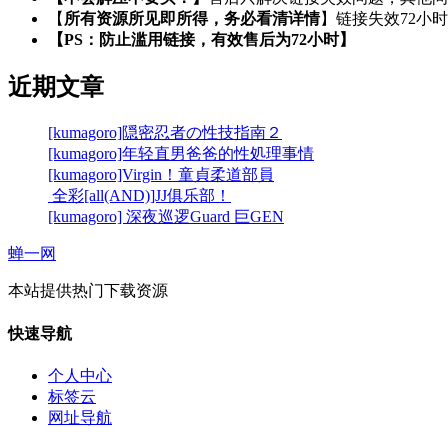
【
所有资源所见即所得，务必看清详情
】链接失效72小
【PS：防止滥用链接，有效售后为72小时】
近期文章
[kumagoro]隠密忍者の性技指南２
[kumagoro]年轻直男爸爸的性処理事情
[kumagoro]Virgin！童貞柔道部員
全彩[all(AND)]JJ俱乐部！
[kumagoro] 深夜巡逻Guard 巨GEN
蝉一网
本站提供热门下载资源
快速导航
个人中心
标签云
网址导航