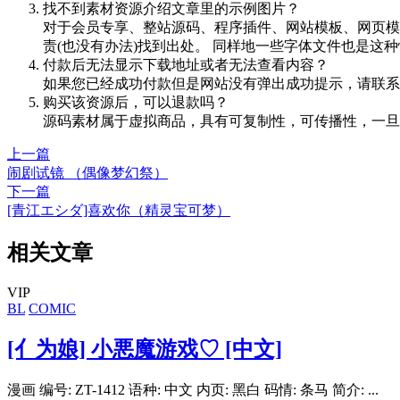
找不到素材资源介绍文章里的示例图片？
对于会员专享、整站源码、程序插件、网站模板、网页模
责(也没有办法)找到出处。 同样地一些字体文件也是这
付款后无法显示下载地址或者无法查看内容？
如果您已经成功付款但是网站没有弹出成功提示，请联系
购买该资源后，可以退款吗？
源码素材属于虚拟商品，具有可复制性，可传播性，一旦
上一篇
闹剧试镜 （偶像梦幻祭）
下一篇
[青江エシダ]喜欢你（精灵宝可梦）
相关文章
VIP
BL
COMIC
[亻为娘] 小悪魔游戏♡ [中文]
漫画 编号: ZT-1412 语种: 中文 内页: 黑白 码情: 条马 简介: ...