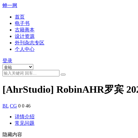
蝉一网
首页
电子书
古籍善本
设计资源
外刊杂志专区
个人中心
登录
[AhrStudio] RobinAHR罗宾 
BL
CG
0
0
46
详情介绍
常见问题
隐藏内容