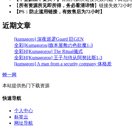
【
所有资源所见即所得，务必看清详情
】链接失效72小
【PS：防止滥用链接，有效售后为72小时】
近期文章
[kumagoro] 深夜巡逻Guard 巨GEN
全彩[Kumagorou]旗本屋敷の色欲魔1-3
全彩H[Kumagorou] The Ritual儀式
全彩H[Kumagorou] 王子与侍从阿努比斯1-3
[kumagoro] A man from a security company 体格差
蝉一网
本站提供热门下载资源
快速导航
个人中心
标签云
网址导航