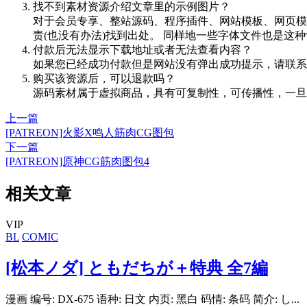
找不到素材资源介绍文章里的示例图片？
对于会员专享、整站源码、程序插件、网站模板、网页模
责(也没有办法)找到出处。 同样地一些字体文件也是这
付款后无法显示下载地址或者无法查看内容？
如果您已经成功付款但是网站没有弹出成功提示，请联系
购买该资源后，可以退款吗？
源码素材属于虚拟商品，具有可复制性，可传播性，一旦
上一篇
[PATREON]火影X鸣人筋肉CG图包
下一篇
[PATREON]原神CG筋肉图包4
相关文章
VIP
BL
COMIC
[松本ノダ] ともだちが＋特典 全7編
漫画 编号: DX-675 语种: 日文 内页: 黑白 码情: 条码 简介: し...