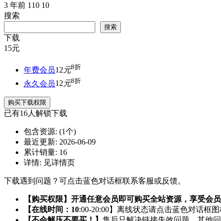
3 年前
110
10
搜索
搜索
下载
15
元
8折
年费会员
12
元
8折
永久会员
12
元
购买下载权限
已有
16
人解锁下载
包含资源:
(1个)
最近更新:
2026-06-09
累计销量:
16
详情:
见详情页
下载遇到问题？可点击蓝色对话框联系客服或反馈。
【购买权限】开通任意会员即可购买全站资源，享受会员
【在线时间：10
:00-20:00】离线状态请点击蓝色对话框
【不会解压不要买！】
售后只解决链接失效问题，其他问