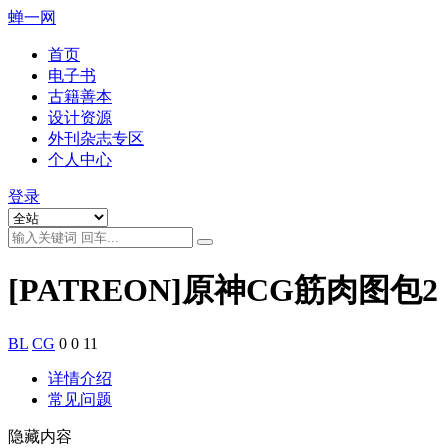
蝉一网
首页
电子书
古籍善本
设计资源
外刊杂志专区
个人中心
登录
[PATREON]原神CG筋肉图包2 
BL
CG
0
0
11
详情介绍
常见问题
隐藏内容