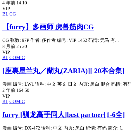
4 年前
14
10
VIP
BL
CG
【furry】多画师 虎兽筋肉CG
CG 张数: 97P 作者: 多作者 编号: VIP-1452 码情: 无马 有...
8 月前
25
20
VIP
BL
COMIC
[座裏屋兰丸／蘭丸(ZARIA)][ 20本合集]
漫画 编号: LW1 语种: 中文 英文 日文 内页: 黑白 混合 码情: 有码.
2 年前
164
50
VIP
BL
COMIC
furry [驯龙高手同人]best partner[1-6全]
漫画 编号: DX-472 语种: 中文 内页: 黑白 码情: 有码 简介: [...