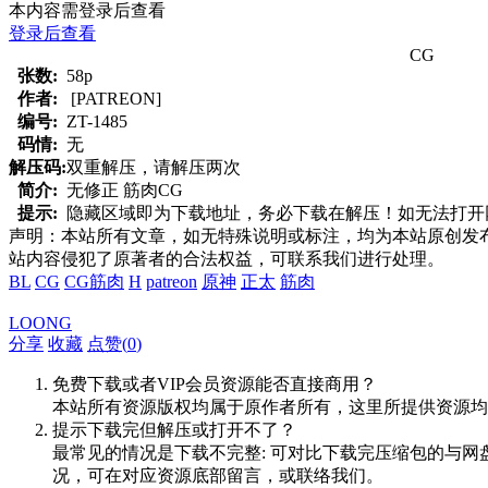
本内容需登录后查看
登录后查看
CG
张数:
58p
作者:
[PATREON]
编号:
ZT-1485
码情:
无
解压码:
双重解压，请解压两次
简介:
无修正 筋肉CG
提示:
隐藏区域即为下载地址，务必下载在解压！如无法打开网页，
声明：本站所有文章，如无特殊说明或标注，均为本站原创发
站内容侵犯了原著者的合法权益，可联系我们进行处理。
BL
CG
CG筋肉
H
patreon
原神
正太
筋肉
LOONG
分享
收藏
点赞(
0
)
免费下载或者VIP会员资源能否直接商用？
本站所有资源版权均属于原作者所有，这里所提供资源均
提示下载完但解压或打开不了？
最常见的情况是下载不完整: 可对比下载完压缩包的与网
况，可在对应资源底部留言，或联络我们。