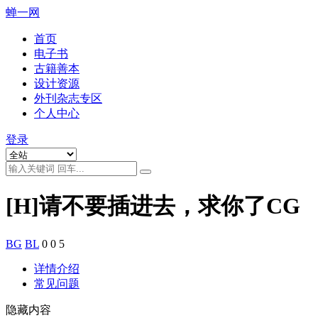
蝉一网
首页
电子书
古籍善本
设计资源
外刊杂志专区
个人中心
登录
[H]请不要插进去，求你了CG
BG
BL
0
0
5
详情介绍
常见问题
隐藏内容