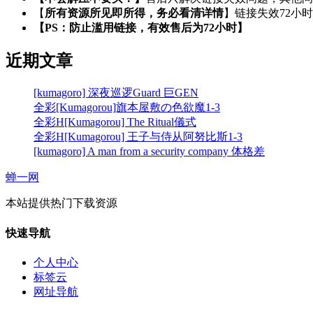
【
所有资源所见即所得，务必看清详情
】链接失效72小
【PS：防止滥用链接，有效售后为72小时】
近期文章
[kumagoro] 深夜巡逻Guard 巨GEN
全彩[Kumagorou]旗本屋敷の色欲魔1-3
全彩H[Kumagorou] The Ritual儀式
全彩H[Kumagorou] 王子与侍从阿努比斯1-3
[kumagoro] A man from a security company 体格差
蝉一网
本站提供热门下载资源
快速导航
个人中心
标签云
网址导航