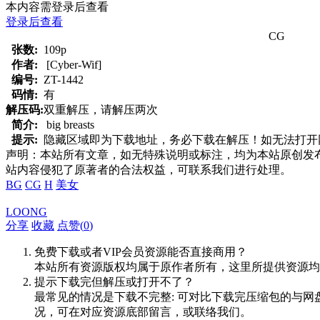
本内容需登录后查看
登录后查看
CG
张数:
109p
作者:
[Cyber-Wif]
编号:
ZT-1442
码情:
有
解压码:
双重解压，请解压两次
简介:
big breasts
提示:
隐藏区域即为下载地址，务必下载在解压！如无法打开网页，
声明：本站所有文章，如无特殊说明或标注，均为本站原创发
站内容侵犯了原著者的合法权益，可联系我们进行处理。
BG
CG
H
美女
LOONG
分享
收藏
点赞(
0
)
免费下载或者VIP会员资源能否直接商用？
本站所有资源版权均属于原作者所有，这里所提供资源均
提示下载完但解压或打开不了？
最常见的情况是下载不完整: 可对比下载完压缩包的与网
况，可在对应资源底部留言，或联络我们。