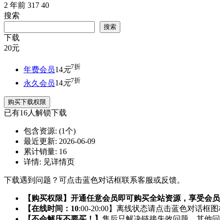
2 年前
317
40
搜索
搜索
下载
20
元
7折
年费会员
14
元
7折
永久会员
14
元
购买下载权限
已有
16
人解锁下载
包含资源:
(1个)
最近更新:
2026-06-09
累计销量:
16
详情:
见详情页
下载遇到问题？可点击蓝色对话框联系客服或反馈。
【购买权限】开通任意会员即可购买全站资源，享受会员
【在线时间：10
:00-20:00】离线状态请点击蓝色对话框
【不会解压不要买！】
售后只解决链接失效问题，其他问