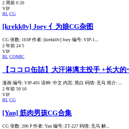
2 周前
0
20
VIP
BL
CG
[krekk0v] Joey 亻为娘CG杂图
CG 张数: 163P 作者: [krekk0v] Joey 编号: VIP-1...
2 年前
24
5
VIP
BL
COMIC
【ココロ缶詰】大汗淋漓主投手 +长大的
漫画 编号: VIP-491 语种: 中文 内页: 黑白 码情: 无马 简介: ...
2 年前
59
10
VIP
BL
CG
[Yan] 筋肉男孩CG合集
CG 张数: 206 P 作者: Yan 编号: ZT-227 码情: 无马 解...