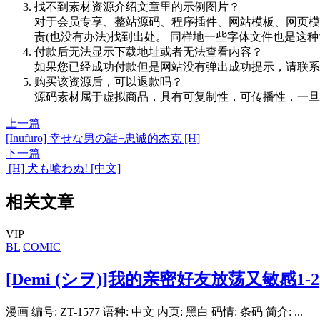
找不到素材资源介绍文章里的示例图片？
对于会员专享、整站源码、程序插件、网站模板、网页模
责(也没有办法)找到出处。 同样地一些字体文件也是这
付款后无法显示下载地址或者无法查看内容？
如果您已经成功付款但是网站没有弹出成功提示，请联系
购买该资源后，可以退款吗？
源码素材属于虚拟商品，具有可复制性，可传播性，一旦
上一篇
[Inufuro] 幸せな男の話+忠诚的杰克 [H]
下一篇
[H] 犬も喰わぬ! [中文]
相关文章
VIP
BL
COMIC
[Demi (シヲ)]我的亲密好友放荡又敏感1-2
漫画 编号: ZT-1577 语种: 中文 内页: 黑白 码情: 条码 简介: ...