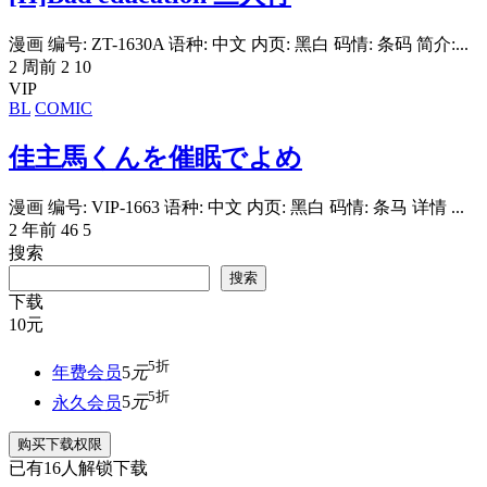
漫画 编号: ZT-1630A 语种: 中文 内页: 黑白 码情: 条码 简介:...
2 周前
2
10
VIP
BL
COMIC
佳主馬くんを催眠でよめ
漫画 编号: VIP-1663 语种: 中文 内页: 黑白 码情: 条马 详情 ...
2 年前
46
5
搜索
搜索
下载
10
元
5折
年费会员
5
元
5折
永久会员
5
元
购买下载权限
已有
16
人解锁下载