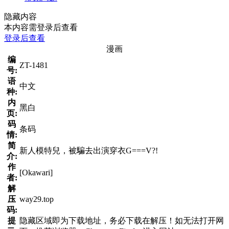
隐藏内容
本内容需登录后查看
登录后查看
漫画
编
ZT-1481
号:
语
中文
种:
内
黑白
页:
码
条码
情:
简
新人模特兒，被騙去出演穿衣G===V?!
介:
作
[Okawari]
者:
解
压
way29.top
码:
提
隐藏区域即为下载地址，务必下载在解压！如无法打开网