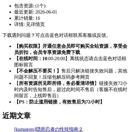
包含资源:
(1个)
最近更新:
2026-06-01
累计销量:
16
详情:
见详情页
下载遇到问题？可点击蓝色对话框联系客服或反馈。
【购买权限】开通任意会员即可购买全站资源，享受会
员折扣，会员专享资源免费下载
【在线时间：10
:00-20:00】离线状态请点击蓝色对话框
图标留言
【不会解压不要买！】
售后只解决链接失效问题，其他
问题不回复！压缩包解压码参考网页
【
所有资源所见即所得，务必看清详情
】链接失效72小
时内及时告知售后，超过此时间不售后（客服不在线时
间留言，上线即售后）
【PS：防止滥用链接，有效售后为72小时】
近期文章
[kumagoro]隠密忍者の性技指南２