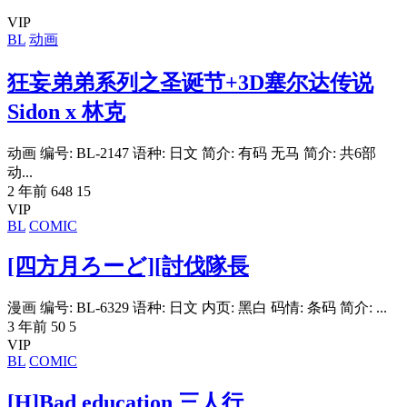
VIP
BL
动画
狂妄弟弟系列之圣诞节+3D塞尔达传说
Sidon x 林克
动画 编号: BL-2147 语种: 日文 简介: 有码 无马 简介: 共6部
动...
2 年前
648
15
VIP
BL
COMIC
[四方月ろーど][討伐隊長
漫画 编号: BL-6329 语种: 日文 内页: 黑白 码情: 条码 简介: ...
3 年前
50
5
VIP
BL
COMIC
[H]Bad education 三人行