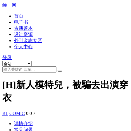
蝉一网
首页
电子书
古籍善本
设计资源
外刊杂志专区
个人中心
登录
[H]新人模特兒，被騙去出演穿
衣
BL
COMIC
0
0
7
详情介绍
常见问题