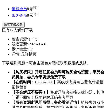
8折
年费会员
8
元
8折
永久会员
8
元
购买下载权限
已有
17
人解锁下载
包含资源:
(1个)
最近更新:
2026-05-31
累计销量:
17
详情:
见详情页
下载遇到问题？可点击蓝色对话框联系客服或反馈。
【购买权限】开通任意会员即可购买全站资源，享受会
员折扣，会员专享资源免费下载
【在线时间：10
:00-20:00】离线状态请点击蓝色对话框
图标留言
【不会解压不要买！】
售后只解决链接失效问题，其他
问题不回复！压缩包解压码参考网页
【
所有资源所见即所得，务必看清详情
】链接失效72小
时内及时告知售后，超过此时间不售后（客服不在线时