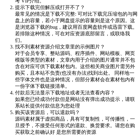
考 VIP介绍。
提示下载完但解压或打开不了？
最常见的情况是下载不完整: 可对比下载完压缩包的与网
盘上的容量，若小于网盘提示的容量则是这个原因。这
是浏览器下载的bug，建议用百度网盘软件或迅雷下载。
若排除这种情况，可在对应资源底部留言，或联络我
们。
找不到素材资源介绍文章里的示例图片？
对于会员专享、整站源码、程序插件、网站模板、网页
模版等类型的素材，文章内用于介绍的图片通常并不包
含在对应可供下载素材包内。这些相关商业图片需另外
购买，且本站不负责(也没有办法)找到出处。 同样地一
些字体文件也是这种情况，但部分素材会在素材包内有
一份字体下载链接清单。
付款后无法显示下载地址或者无法查看内容？
如果您已经成功付款但是网站没有弹出成功提示，请联
系站长提供付款信息为您处理
购买该资源后，可以退款吗？
源码素材属于虚拟商品，具有可复制性，可传播性，一
旦授予，不接受任何形式的退款、换货要求。请您在购
买获取之前确认好 是您所需要的资源