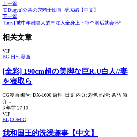
上一篇
[DDugyu]公共の穴騎士団長_壁尻編【中文】
下一篇
[furry] 被中年雄兽人的**注入全身上下每个洞后就会怀*
相关文章
VIP
BG
日韩漫画
[全彩] 190cm超の美脚な巨R.U白人//妻
を寝取ら
CG漫画 编号: DX-1600 语种: 日文 内页: 彩色 码情: 条马 简
介...
3 年前
27
10
VIP
BL
COMIC
我和国王的洗澡趣事【中文】