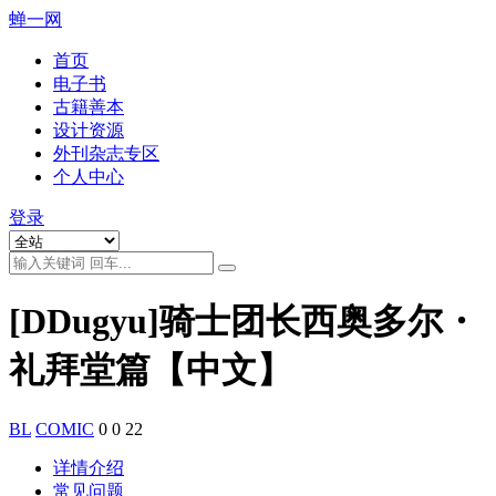
蝉一网
首页
电子书
古籍善本
设计资源
外刊杂志专区
个人中心
登录
[DDugyu]骑士团长西奥多尔・
礼拜堂篇【中文】
BL
COMIC
0
0
22
详情介绍
常见问题