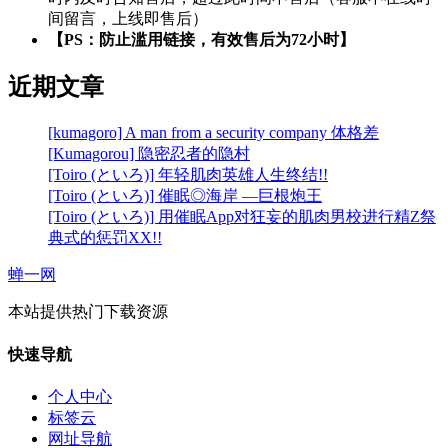
间留言，上线即售后）
【PS：防止滥用链接，有效售后为72小时】
近期文章
[kumagoro] A man from a security company 体格差
[Kumagorou] 隐密忍者的隐村
[Toiro (といろ)] 年轻肌肉英雄人生终结!!
[Toiro (といろ)] 催眠◎海岸 —巨根炮王
[Toiro (といろ)] 用催眠App对狂妄的肌肉男校进行精Z祭
典式的惩罚XX!!
蝉一网
本站提供热门下载资源
快速导航
个人中心
标签云
网址导航