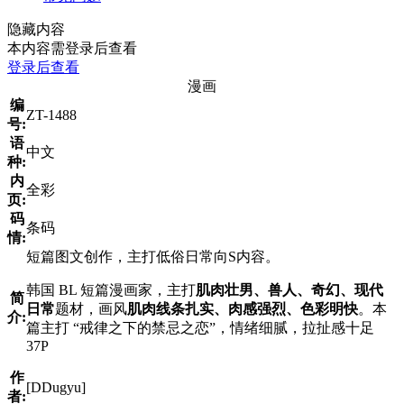
隐藏内容
本内容需登录后查看
登录后查看
漫画
编
ZT-1488
号:
语
中文
种:
内
全彩
页:
码
条码
情:
短篇图文创作，主打低俗日常向S内容。
韩国 BL 短篇漫画家，主打
肌肉壮男、兽人、奇幻、现代
简
日常
题材，画风
肌肉线条扎实、肉感强烈、色彩明快
。本
介:
篇主打 “戒律之下的禁忌之恋”，情绪细腻，拉扯感十足
37P
作
[DDugyu]
者: