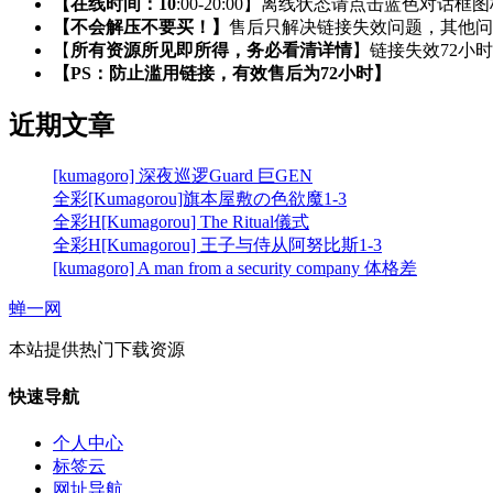
【在线时间：10
:00-20:00】离线状态请点击蓝色对话框
【不会解压不要买！】
售后只解决链接失效问题，其他问
【
所有资源所见即所得，务必看清详情
】链接失效72小
【PS：防止滥用链接，有效售后为72小时】
近期文章
[kumagoro] 深夜巡逻Guard 巨GEN
全彩[Kumagorou]旗本屋敷の色欲魔1-3
全彩H[Kumagorou] The Ritual儀式
全彩H[Kumagorou] 王子与侍从阿努比斯1-3
[kumagoro] A man from a security company 体格差
蝉一网
本站提供热门下载资源
快速导航
个人中心
标签云
网址导航