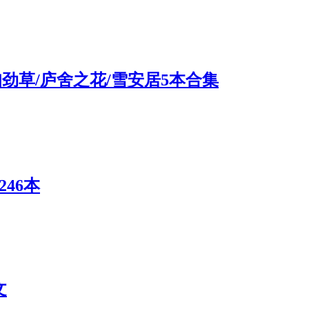
疾风知劲草/庐舍之花/雪安居5本合集
246本
文