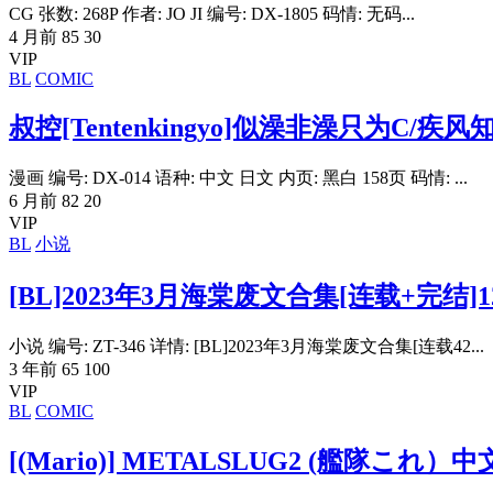
CG 张数: 268P 作者: JO JI 编号: DX-1805 码情: 无码...
4 月前
85
30
VIP
BL
COMIC
叔控[Tentenkingyo]似澡非澡只为C/
漫画 编号: DX-014 语种: 中文 日文 内页: 黑白 158页 码情: ...
6 月前
82
20
VIP
BL
小说
[BL]2023年3月海棠废文合集[连载+完结]1
小说 编号: ZT-346 详情: [BL]2023年3月海棠废文合集[连载42...
3 年前
65
100
VIP
BL
COMIC
[(Mario)] METALSLUG2 (艦隊これ）中