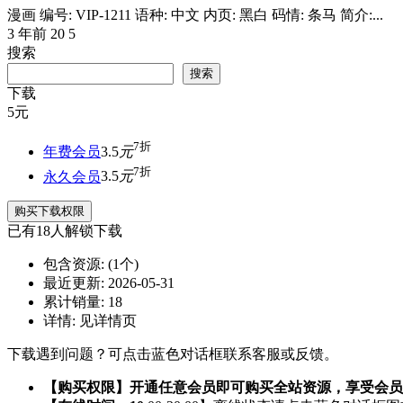
漫画 编号: VIP-1211 语种: 中文 内页: 黑白 码情: 条马 简介:...
3 年前
20
5
搜索
搜索
下载
5
元
7折
年费会员
3.5
元
7折
永久会员
3.5
元
购买下载权限
已有
18
人解锁下载
包含资源:
(1个)
最近更新:
2026-05-31
累计销量:
18
详情:
见详情页
下载遇到问题？可点击蓝色对话框联系客服或反馈。
【购买权限】开通任意会员即可购买全站资源，享受会员