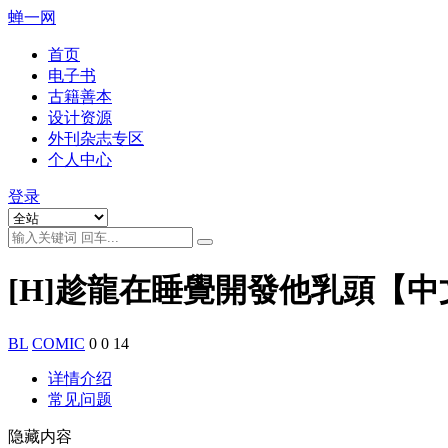
蝉一网
首页
电子书
古籍善本
设计资源
外刊杂志专区
个人中心
登录
[H]趁龍在睡覺開發他乳頭【中
BL
COMIC
0
0
14
详情介绍
常见问题
隐藏内容