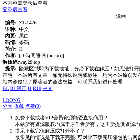
本内容需登录后查看
登录后查看
漫画
编号:
ZT-1476
语种:
中文
内页:
黑白
码情:
条码
简介:
H
作者:
[10時間睡眠 (nocori)]
解压码:
way29.top
提示:
隐藏区域即为下载地址，务必下载在解压！如无法打开网页，
声明：本站所有文章，如无特殊说明或标注，均为本站原创发
站内容侵犯了原著者的合法权益，可联系我们进行处理。
BL
BL漫画
H
R18
中文
LOONG
分享
收藏
点赞(
0
)
免费下载或者VIP会员资源能否直接商用？
本站所有资源版权均属于原作者所有，这里所提供资源均
提示下载完但解压或打开不了？
最常见的情况是下载不完整: 可对比下载完压缩包的与网