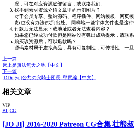
况，可在对应资源底部留言，或联络我们。
找不到素材资源介绍文章里的示例图片？
对于会员专享、整站源码、程序插件、网站模板、网页模
责(也没有办法)找到出处。 同样地一些字体文件也是这
付款后无法显示下载地址或者无法查看内容？
如果您已经成功付款但是网站没有弹出成功提示，请联系
购买该资源后，可以退款吗？
源码素材属于虚拟商品，具有可复制性，可传播性，一旦
上一篇
床上是無法無天之地【中文】
下一篇
[DDugyu]公共の穴騎士団長_壁尻編【中文】
相关文章
VIP
BL
CG
[JO JI] 2016-2020 Patreon CG合集 壮熊